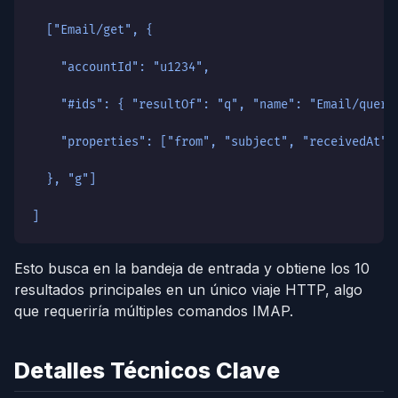
  ["Email/get", {
    "accountId": "u1234",
    "#ids": { "resultOf": "q", "name": "Email/query
    "properties": ["from", "subject", "receivedAt",
  }, "g"]
]
Esto busca en la bandeja de entrada y obtiene los 10
resultados principales en un único viaje HTTP, algo
que requeriría múltiples comandos IMAP.
Detalles Técnicos Clave