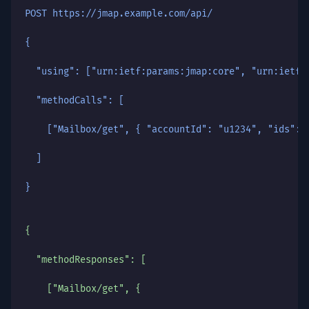
POST https://jmap.example.com/api/
{
  "using": ["urn:ietf:params:jmap:core", "urn:ietf:
  "methodCalls": [
    ["Mailbox/get", { "accountId": "u1234", "ids": 
  ]
}
{
  "methodResponses": [
    ["Mailbox/get", {