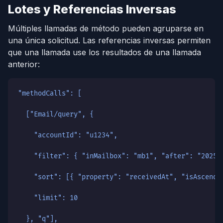
Lotes y Referencias Inversas
Múltiples llamadas de método pueden agruparse en
una única solicitud. Las referencias inversas permiten
que una llamada use los resultados de una llamada
anterior:
"methodCalls": [
  ["Email/query", {
    "accountId": "u1234",
    "filter": { "inMailbox": "mb1", "after": "2025-
    "sort": [{ "property": "receivedAt", "isAscendi
    "limit": 10
  }, "q"],