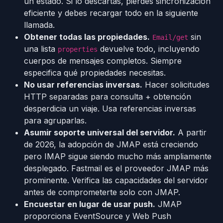
un estado. Si lo descartas, pierdes sincronización
eficiente y debes recargar todo en la siguiente
llamada.
Obtener todas las propiedades.
sin
Email/get
una lista
devuelve todo, incluyendo
properties
cuerpos de mensajes completos. Siempre
especifica qué propiedades necesitas.
No usar referencias inversas.
Hacer solicitudes
HTTP separadas para consulta + obtención
desperdicia un viaje. Usa referencias inversas
para agruparlas.
Asumir soporte universal del servidor.
A partir
de 2026, la adopción de JMAP está creciendo
pero IMAP sigue siendo mucho más ampliamente
desplegado. Fastmail es el proveedor JMAP más
prominente. Verifica las capacidades del servidor
antes de comprometerte solo con JMAP.
Encuestar en lugar de usar push.
JMAP
proporciona EventSource y Web Push