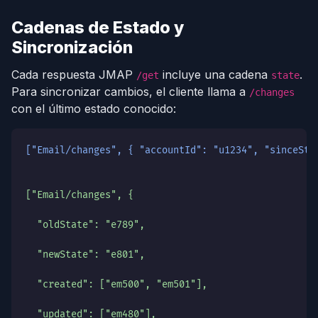
Cadenas de Estado y
Sincronización
Cada respuesta JMAP
incluye una cadena
.
/get
state
Para sincronizar cambios, el cliente llama a
/changes
con el último estado conocido:
["Email/changes", { "accountId": "u1234", "sinceSta
["Email/changes", {
  "oldState": "e789",
  "newState": "e801",
  "created": ["em500", "em501"],
  "updated": ["em480"],