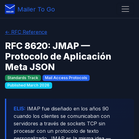
Mailer To Go
← RFC Reference
RFC 8620: JMAP —
Protocolo de Aplicación
Meta JSON
Standards Track
Mail Access Protocols
Published March 2026
ELI5:
IMAP fue diseñado en los años 90
cuando los clientes se comunicaban con
servidores a través de sockets TCP sin
procesar con un protocolo de texto
personalizado. JMAP es la misma idea —