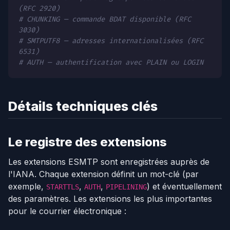
(RFC 2920)
# CHUNKING — commande BDAT disponible (RFC
3030)
# SMTPUTF8 — adresses internationalisées (RFC
6531)
# AUTH — authentification avec PLAIN ou LOGIN
Détails techniques clés
Le registre des extensions
Les extensions ESMTP sont enregistrées auprès de
l'IANA. Chaque extension définit un mot-clé (par
exemple,
,
,
) et éventuellement
STARTTLS
AUTH
PIPELINING
des paramètres. Les extensions les plus importantes
pour le courrier électronique :