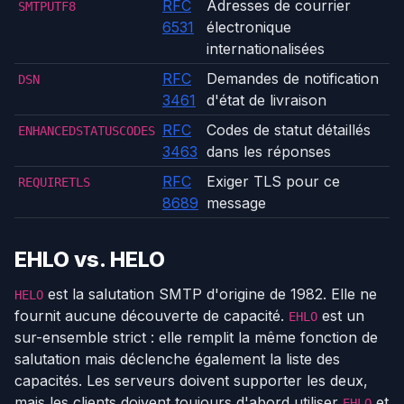
RFC
Adresses de courrier
SMTPUTF8
6531
électronique
internationalisées
RFC
Demandes de notification
DSN
3461
d'état de livraison
RFC
Codes de statut détaillés
ENHANCEDSTATUSCODES
3463
dans les réponses
RFC
Exiger TLS pour ce
REQUIRETLS
8689
message
EHLO vs. HELO
est la salutation SMTP d'origine de 1982. Elle ne
HELO
fournit aucune découverte de capacité.
est un
EHLO
sur-ensemble strict : elle remplit la même fonction de
salutation mais déclenche également la liste des
capacités. Les serveurs doivent supporter les deux,
mais les clients doivent toujours d'abord utiliser
et
EHLO