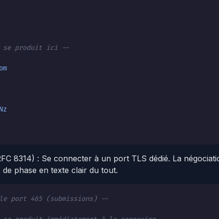
 se produit ici --
om
Nz
FC 8314) : Se connecter à un port TLS dédié. La négociati
 de phase en texte clair du tout.
le port 465 (submissions) --