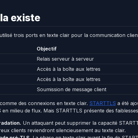
la existe
utilisé trois ports en texte clair pour la communication clien
Objectif
Relais serveur à serveur
Accès à la boîte aux lettres
Accès à la boîte aux lettres
Soumission de message client
comme des connexions en texte clair.
STARTTLS
a été ajo
 en milieu de flux. Mais STARTTLS présente des faiblesses
radation.
Un attaquant peut supprimer la capacité START
eux clients reviendront silencieusement au texte clair.
nde pré-TLS.
La phase en texte clair avant la fin de STA