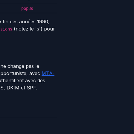
pop3s
a fin des années 1990,
(notez le 's') pour
ssions
4 ne change pas le
pportuniste, avec
MTA-
authentifient avec des
DNS, DKIM et SPF.