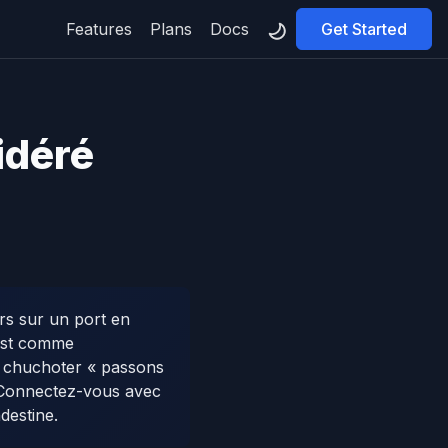
Features
Plans
Docs
Get Started
idéré
rs sur un port en
'est comme
s chuchoter « passons
. Connectez-vous avec
destine.