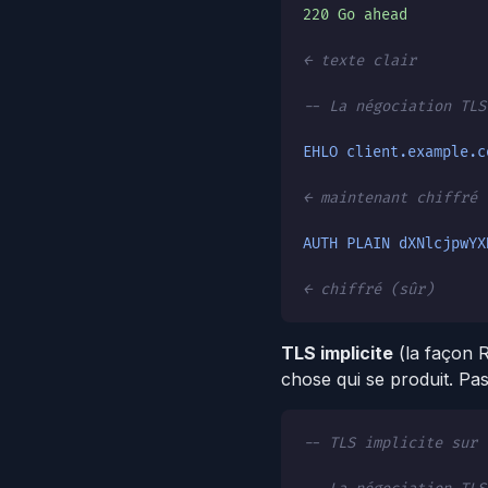
220 Go ahead
← texte clair
-- La négociation TLS
EHLO client.example.c
← maintenant chiffré
AUTH PLAIN dXNlcjpwYX
← chiffré (sûr)
TLS implicite
(la façon R
chose qui se produit. Pas
-- TLS implicite sur 