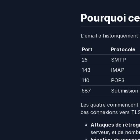
Pourquoi ce
L'email a historiquement 
Port
Protocole
25
SMTP
143
IMAP
110
POP3
587
Submission
Les quatre commencent 
ces connexions vers TLS
Attaques de rétrog
serveur, et de nombr
Injection de comma