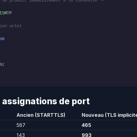
 se produit immédiatement à la connexion --
ESMTP
ier octet
om
Nz
 assignations de port
Ancien (STARTTLS)
Nouveau (TLS implicit
587
465
143
993