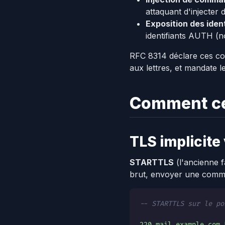
attaquant d'injecter
Exposition des ident
identifiants AUTH (no
RFC 8314 déclare ces co
aux lettres, et mandate 
Comment ce
TLS implicit
STARTTLS
(l'ancienne f
brut, envoyer une comma
-- STARTTLS sur le po
220 mail.example.com 