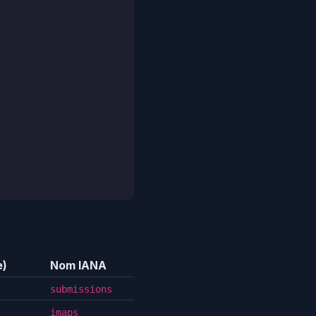
e)
Nom IANA
submissions
imaps