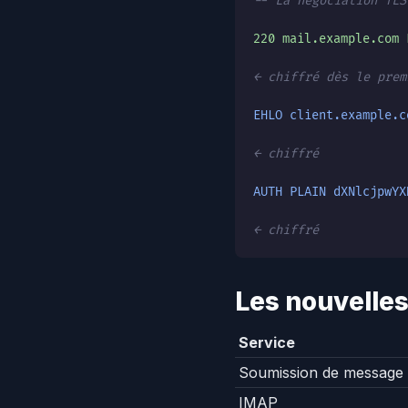
-- La négociation TLS
220 mail.example.com 
← chiffré dès le prem
EHLO client.example.c
← chiffré
AUTH PLAIN dXNlcjpwYX
← chiffré
Les nouvelles
Service
Soumission de message
IMAP