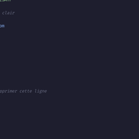
 clair
om
pprimer cette ligne