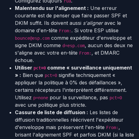
Configurez toujours
.
rua
Malentendu sur l'alignement :
Une erreur
courante est de penser que faire passer SPF et
DKIM suffit. Ils doivent aussi
s'aligner
avec le
domaine d'en-tête
. Si votre ESP utilise
From:
comme expéditeur d'enveloppe et
bounce@esp.com
signe DKIM comme
, aucun des deux ne
d=esp.com
s'aligne avec votre en-tête
, et DMARC
From:
échoue.
Utiliser
comme « surveillance uniquement
pct=0
» :
Bien que
signifie techniquement «
pct=0
appliquer la politique à 0% des défaillances »,
certains récepteurs l'interprètent différemment.
Utilisez
pour la surveillance, pas
p=none
pct=0
avec une politique plus stricte.
Cassure de liste de diffusion :
Les listes de
diffusion traditionnelles réécrivent l'expéditeur
d'enveloppe mais préservent l'en-tête
,
From:
brisant l'alignement SPF et parfois DKIM (si la liste