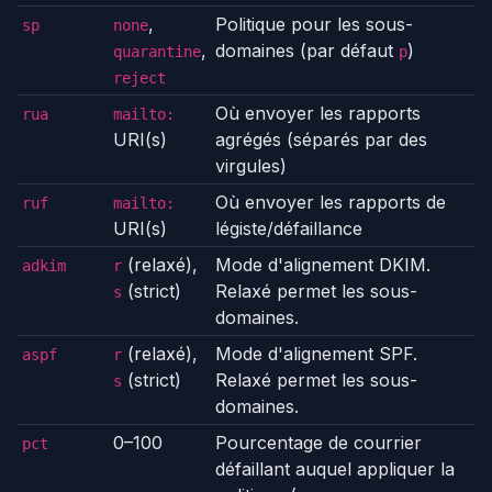
,
Politique pour les sous-
sp
none
,
domaines (par défaut
)
quarantine
p
reject
Où envoyer les rapports
rua
mailto:
URI(s)
agrégés (séparés par des
virgules)
Où envoyer les rapports de
ruf
mailto:
URI(s)
légiste/défaillance
(relaxé),
Mode d'alignement DKIM.
adkim
r
(strict)
Relaxé permet les sous-
s
domaines.
(relaxé),
Mode d'alignement SPF.
aspf
r
(strict)
Relaxé permet les sous-
s
domaines.
0–100
Pourcentage de courrier
pct
défaillant auquel appliquer la