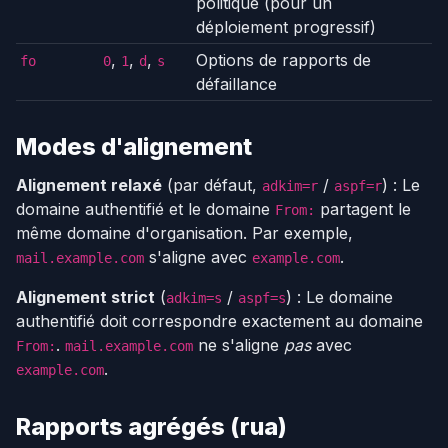
politique (pour un
déploiement progressif)
,
,
,
Options de rapports de
fo
0
1
d
s
défaillance
Modes d'alignement
Alignement relaxé
(par défaut,
/
) : Le
adkim=r
aspf=r
domaine authentifié et le domaine
partagent le
From:
même domaine d'organisation. Par exemple,
s'aligne avec
.
mail.example.com
example.com
Alignement strict
(
/
) : Le domaine
adkim=s
aspf=s
authentifié doit correspondre exactement au domaine
.
ne s'aligne
pas
avec
From:
mail.example.com
.
example.com
Rapports agrégés (rua)