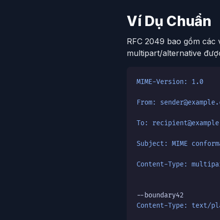
Ví Dụ Chuẩn
RFC 2049 bao gồm các ví
multipart/alternative đư
MIME-Version: 1.0
From: sender@example.
To: recipient@example
Subject: MIME conform
Content-Type: multipa
Content-Type: text/pl