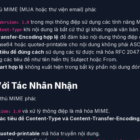
hủ MIME (MUA hoặc thư viện email) phải:
trong mọi thông điệp sử dụng các tính năng 
Version: 1.0
khi nội dung là bất cứ thứ gì khác ngoài văn bản
tent-Type
ansfer-Encoding hợp lệ
để đảm bảo nội dung thông điệp 
se64 hoặc quoted-printable cho nội dung không phải ASCI
tiêu đề đúng cách
sử dụng các từ được mã hóa RFC 2047 k
g các tiêu đề như tên hiển thị Subject hoặc From.
art hợp lệ
không xuất hiện trong bất kỳ phần nội dung đó
Với Tác Nhân Nhận
thủ MIME phải:
và xử lý thông điệp là mã hóa MIME.
sion: 1.0
các tiêu đề Content-Type và Content-Transfer-Encoding
quoted-printable
mã hóa truyền nội dung.