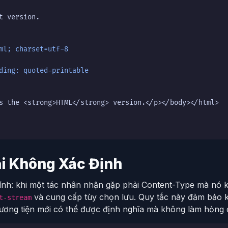
t version.

ml; charset=utf-8
ding: quoted-printable
s the <strong>HTML</strong> version.</p></body></html>

ại Không Xác Định
ính: khi một tác nhân nhận gặp phải Content-Type mà nó k
và cung cấp tùy chọn lưu. Quy tắc này đảm bảo k
t-stream
hương tiện mới có thể được định nghĩa mà không làm hỏng 