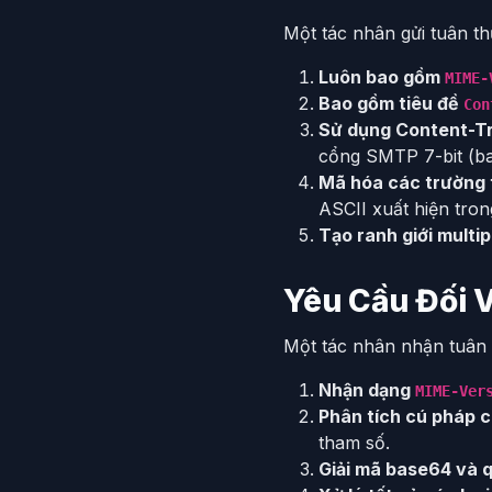
Một tác nhân gửi tuân t
Luôn bao gồm
MIME-
Bao gồm tiêu đề
Con
Sử dụng Content-Tr
cổng SMTP 7-bit (ba
Mã hóa các trường 
ASCII xuất hiện tron
Tạo ranh giới multip
Yêu Cầu Đối 
Một tác nhân nhận tuân 
Nhận dạng
MIME-Ver
Phân tích cú pháp 
tham số.
Giải mã base64 và 