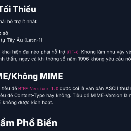
Tối Thiểu
ải hỗ trợ ít nhất:
 sở
tự Tây Âu (Latin-1)
n khai hiện đại nào phải hỗ trợ
. Không làm như vậy và
UTF-8
tinh thần, ngay cả khi thông số năm 1996 không yêu cầu nó
IME/Không MIME
 tiêu đề
được coi là văn bản ASCII thuầ
MIME-Version: 1.0
tiêu đề Content-Type hay không. Tiêu đề MIME-Version là n
 không được kích hoạt.
Lầm Phổ Biến