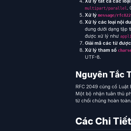
Xử lý tất cả các loại
.
multipart/parallel
Xử lý
message/rfc822
Xử lý các loại nội 
dung dưới dạng tập t
được xử lý như
appl
Giải mã các từ đượ
Xử lý tham số
chars
UTF-8.
Nguyên Tắc 
RFC 2049 củng cố Luật P
Một bộ nhận tuân thủ phả
từ chối chúng hoàn toàn
Các Chi Tiế