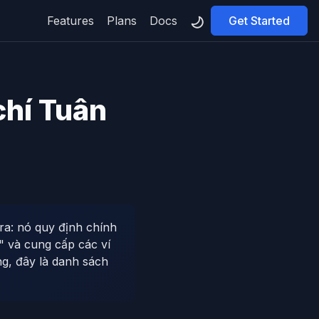
Features
Plans
Docs
Get Started
chí Tuân
ra: nó quy định chính
" và cung cấp các ví
ng, đây là danh sách