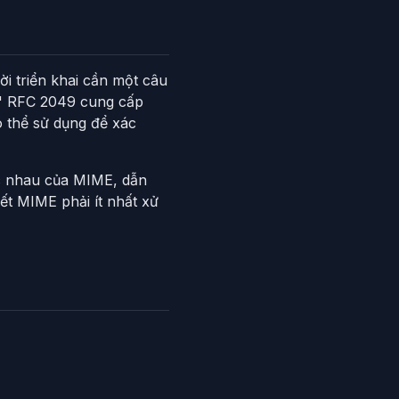
i triển khai cần một câu
ì?" RFC 2049 cung cấp
ó thể sử dụng để xác
ác nhau của MIME, dẫn
ết MIME phải ít nhất xử