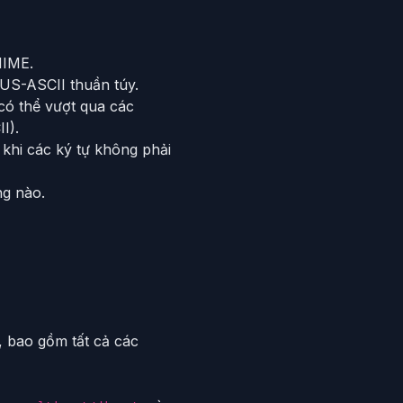
MIME.
 US-ASCII thuần túy.
có thể vượt qua các
I).
hi các ký tự không phải
ng nào.
, bao gồm tất cả các