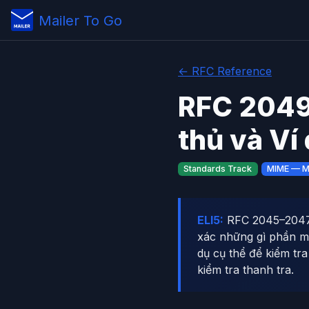
Mailer To Go
← RFC Reference
RFC 2049
thủ và Ví
Standards Track
MIME — Mu
ELI5:
RFC 2045–2047 đ
xác những gì phần m
dụ cụ thể để kiểm tr
kiểm tra thanh tra.