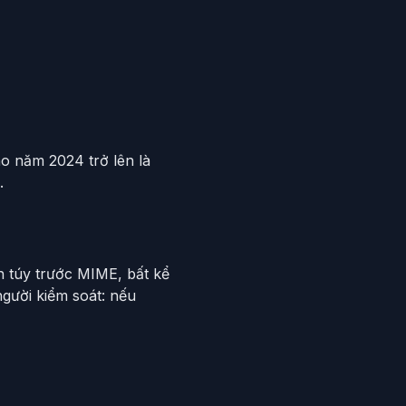
o năm 2024 trở lên là
.
n túy trước MIME, bất kể
gười kiểm soát: nếu