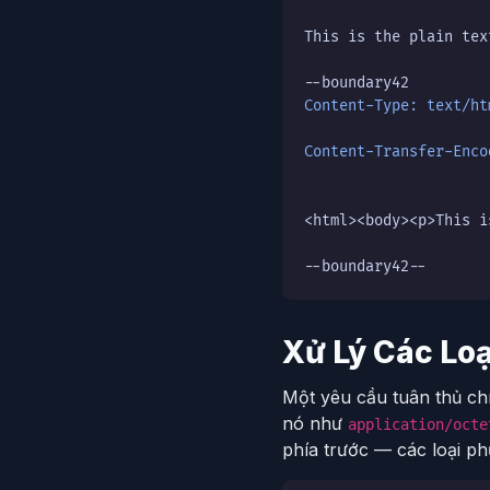
This is the plain tex
Content-Type: text/ht
Content-Transfer-Enco
<html><body><p>This i
--boundary42--
Xử Lý Các Lo
Một yêu cầu tuân thủ ch
nó như
application/octe
phía trước — các loại p