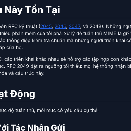
u Này Tồn Tại
bốn RFC kỹ thuật (
2045
,
2046
,
2047
, và 2048). Những ngườ
ối thiểu phần mềm của tôi phải xử lý để tuân thủ MIME là g
 các thông điệp kiểm tra chuẩn mà những người triển khai c
áp của họ.
hủ, các triển khai khác nhau sẽ hỗ trợ các tập hợp con kh
ác. RFC 2049 đặt ra ngưỡng tối thiểu: mọi hệ thống nhận bi
hóa và cấu trúc này.
ạt Động
ức độ tuân thủ, mỗi mức có yêu cầu cụ thể.
Với Tác Nhân Gửi