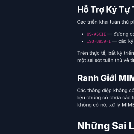
Hỗ Trợ Ký Tự 
Các triển khai tuân thủ ph
— đường cơ
US-ASCII
— các ký 
ISO-8859-1
Trên thực tế, bất kỳ triể
một sai sót tuân thủ về 
Ranh Giới M
Các thông điệp không có
liệu chúng có chứa các 
không có nó, xử lý MIME
Những Sai 