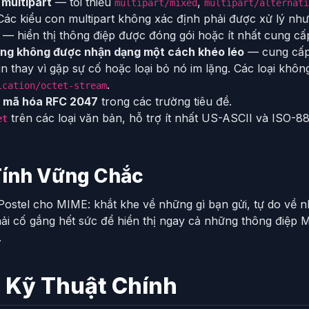
 multipart
— tối thiểu
,
multipart/mixed
multipart/alternati
 Các kiểu con multipart không xác định phải được xử lý nh
— hiển thị thông điệp được đóng gói hoặc ít nhất cung cấ
dung không được nhận dạng một cách khéo léo
— cung cấp 
in thay vì gặp sự cố hoặc loại bỏ nó im lặng. Các loại kh
.
ication/octet-stream
c mã hóa RFC 2047
trong các trường tiêu đề.
trên các loại văn bản, hỗ trợ ít nhất US-ASCII và ISO-88
et
Tính Vững Chắc
ostel cho MIME: khắt khe về những gì bạn gửi, tự do về 
i cố gắng hết sức để hiển thị ngay cả những thông điệp MI
.
t Kỹ Thuật Chính