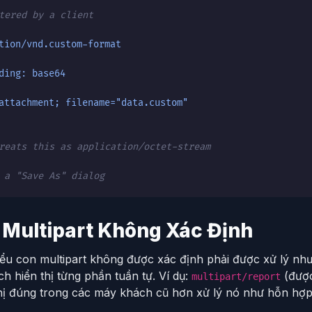
tered by a client
tion/vnd.custom-format
ding: base64
attachment; filename="data.custom"
reats this as application/octet-stream
 a "Save As" dialog
 Multipart Không Xác Định
iểu con multipart không được xác định phải được xử lý nh
h hiển thị từng phần tuần tự. Ví dụ:
(được
multipart/report
thị đúng trong các máy khách cũ hơn xử lý nó như hỗn hợp