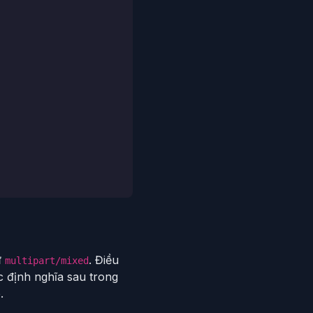
ư
. Điều
multipart/mixed
 định nghĩa sau trong
.