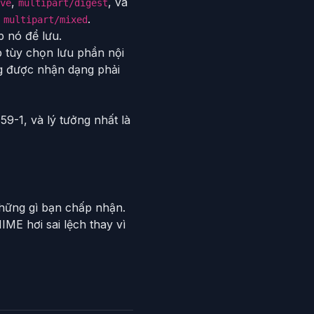
,
, và
ve
multipart/digest
ư
.
multipart/mixed
p nó để lưu.
tùy chọn lưu phần nội
ông được nhận dạng phải
59-1, và lý tưởng nhất là
những gì bạn chấp nhận.
ME hơi sai lệch thay vì