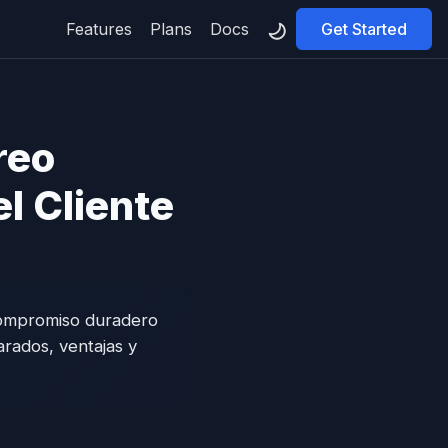
Features
Plans
Docs
Get Started
reo
l Cliente
compromiso duradero
arados, ventajas y