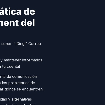
ática de
ment del
e sonar. "¡Ding!" Correo
re y mantener informados
a tu cuenta!
tente de comunicación
 los propietarios de
tar dónde se encuentren.
dad y alternativas