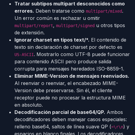
Tratar subtipos multipart desconocidos como
errores.
Deben tratarse como
.
multipart/mixed
Un error común es rechazar u omitir
,
u otros tipos
multipart/report
multipart/signed
de extensión.
Ignorar charset en tipos text/*.
El contenido de
texto sin declaración de charset por defecto es
. Mostrarlo como UTF-8 puede funcionar
US-ASCII
para contenido ASCII pero produce salida
corrupta para mensajes heredados ISO-8859-1.
Eliminar MIME-Version de mensajes reenviados.
Al reenviar o reenviar, el encabezado MIME-
Version debe preservarse. Sin él, el cliente
receptor puede no procesar la estructura MIME
en absoluto.
Decodificación parcial de base64/QP.
Ambos
decodificadores deben manejar casos especiales:
relleno base64, saltos de línea suave QP (
) y
=\r\n
espacios en blanco finales. Los decodificadores