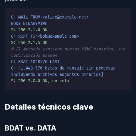
C: MAIL FROM:<alice@example.net>
BODY=BINARYMIME
S: 250 2.1.0 OK
C: RCPT TO:<bob@example.com>
S: 250 2.1.5 OK
# El mensaje contiene partes MIME binarias, sin
codificación Base64
C: BDAT 1048576 LAST
C: [1.048.576 bytes de mensaje sin procesar
incluyendo archivos adjuntos binarios]
S: 250 2.0.0 OK, en cola
Detalles técnicos clave
BDAT vs. DATA