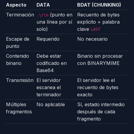
Aspecto
DATA
BDAT (CHUNKING)
Terminación
(punto en
Recuento de bytes
.\r\n
una línea por sí
explícito + palabra
solo)
clave
LAST
Escape de
Requerido
No necesario
punto
Contenido
Debe estar
Binario sin procesar
binario
codificado en
con BINARYMIME
Base64
Transmisión
El servidor
El servidor lee el
escanea el
recuento de bytes
terminador
exacto
Múltiples
No aplicable
Sí, estado intermedio
fragmentos
después de cada
fragmento