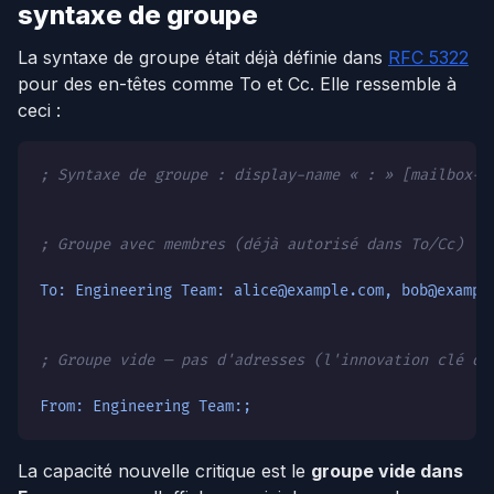
syntaxe de groupe
La syntaxe de groupe était déjà définie dans
RFC 5322
pour des en-têtes comme To et Cc. Elle ressemble à
ceci :
; Syntaxe de groupe : display-name « : » [mailbox-l
; Groupe avec membres (déjà autorisé dans To/Cc)
To: Engineering Team: alice@example.com, bob@exampl
; Groupe vide — pas d'adresses (l'innovation clé de
From: Engineering Team:;
La capacité nouvelle critique est le
groupe vide dans