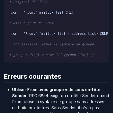
; Original RFC 5322
from = "From:" mailbox-list CRLF

; Mise à jour RFC 6854
from = "From:" (mailbox-list / address-list) CRLF

; address-list permet la syntaxe de groupe
; group = display-name ":" [group-list] ";"
Erreurs courantes
Utiliser From avec groupe vide sans en-tête
Sender.
RFC 6854 exige un en-tête Sender quand
From utilise la syntaxe de groupe sans adresses
de boîte aux lettres. Sans Sender, il n'y a pas