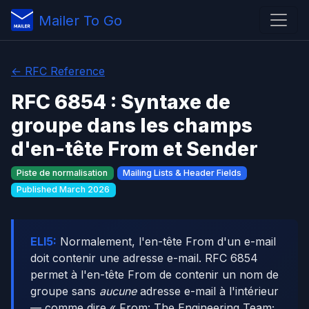
Mailer To Go
← RFC Reference
RFC 6854 : Syntaxe de
groupe dans les champs
d'en-tête From et Sender
Piste de normalisation
Mailing Lists & Header Fields
Published March 2026
ELI5:
Normalement, l'en-tête From d'un e-mail
doit contenir une adresse e-mail. RFC 6854
permet à l'en-tête From de contenir un nom de
groupe sans
aucune
adresse e-mail à l'intérieur
— comme dire « From: The Engineering Team;