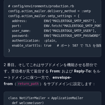
# config/environments/production.rb

config.action_mailer.delivery_method = :smtp

config.action_mailer.smtp_settings = {

  address:         ENV["MAILERTOGO_SMTP_HOST"],   # 
  port:            ENV.fetch("MAILERTOGO_SMTP_PORT",
  user_name:       ENV["MAILERTOGO_SMTP_USER"],

  password:        ENV["MAILERTOGO_SMTP_PASSWORD"],

  authentication:  :plain,

  enable_starttls: true   # ポート 587 で TLS を強制す
2 番目。そしてこれはサブドメインを機能させる部分で
す。受信者が見て返信する
From:
および
Reply-To:
をル
ートドメインに保つ一方で、
envelope-
from
（
）をサブドメインに設定します：
return_path
class NotifierMailer < ApplicationMailer

  def welcome(user)
