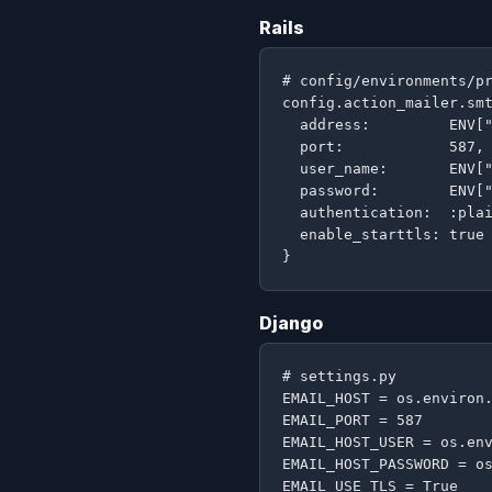
Rails
# config/environments/pr
config.action_mailer.smt
  address:         ENV["
  port:            587,

  user_name:       ENV["
  password:        ENV["
  authentication:  :plai
  enable_starttls: true

}
Django
# settings.py

EMAIL_HOST = os.environ.
EMAIL_PORT = 587

EMAIL_HOST_USER = os.env
EMAIL_HOST_PASSWORD = os
EMAIL_USE_TLS = True