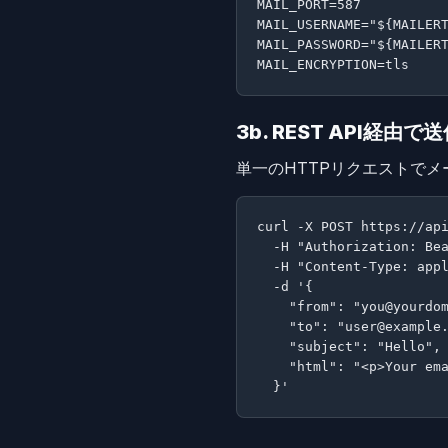
MAIL_PORT=587

MAIL_USERNAME="${MAILERT
MAIL_PASSWORD="${MAILERT
MAIL_ENCRYPTION=tls
3b. REST API経由で
単一のHTTPリクエストでメ
curl -X POST https://api
  -H "Authorization: Bea
  -H "Content-Type: appl
  -d '{

    "from": "you@yourdom
    "to": "user@example.
    "subject": "Hello",

    "html": "<p>Your ema
  }'