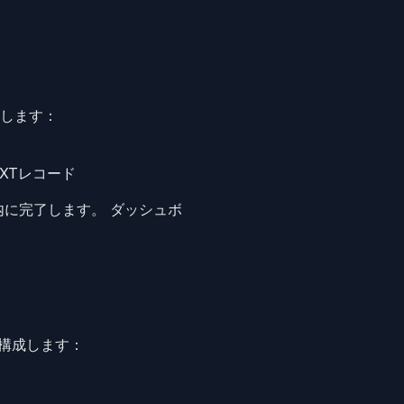
加します：
XTレコード
内に完了します。 ダッシュボ
構成します：