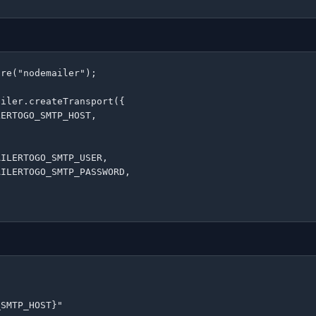
re("nodemailer");

iler.createTransport({

ERTOGO_SMTP_HOST,

ILERTOGO_SMTP_USER,

ILERTOGO_SMTP_PASSWORD,

SMTP_HOST}"
