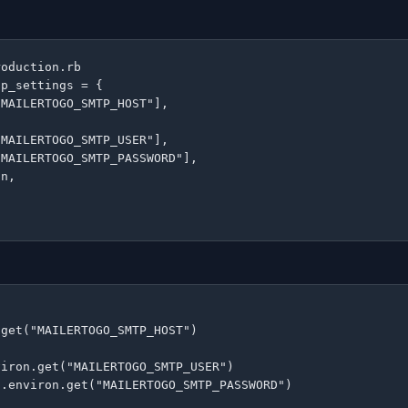
oduction.rb

p_settings = {

MAILERTOGO_SMTP_HOST"],

MAILERTOGO_SMTP_USER"],

MAILERTOGO_SMTP_PASSWORD"],

n,

get("MAILERTOGO_SMTP_HOST")

iron.get("MAILERTOGO_SMTP_USER")

.environ.get("MAILERTOGO_SMTP_PASSWORD")
