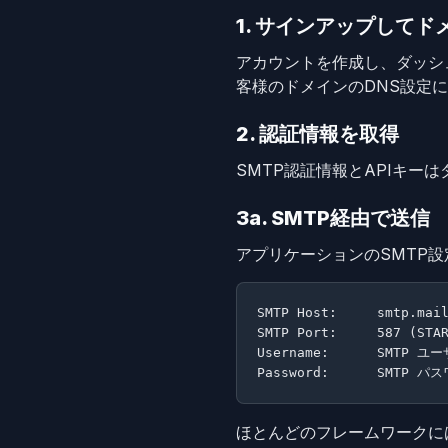
1. サインアップして
アカウントを作成し、ダッシュ
客様のドメインのDNS設定
2. 認証情報を取得
SMTP認証情報とAPIキー
3a. SMTP経由で送信
アプリケーションのSMTP
SMTP Host:     smtp.mail
SMTP Port:     587 (STA
Username:      SMTP
Password:      SMT
ほとんどのフレームワークに