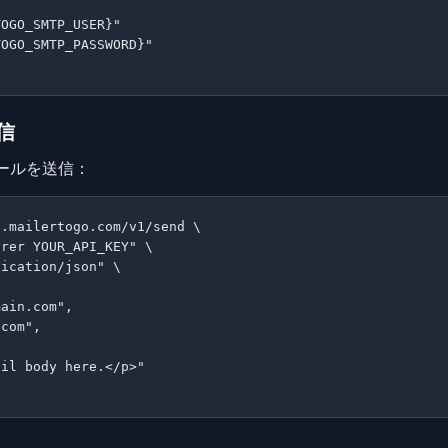
OGO_SMTP_USER}"

OGO_SMTP_PASSWORD}"

送信
ールを送信：
.mailertogo.com/v1/send \

rer YOUR_API_KEY" \

ication/json" \

ain.com",

com",

il body here.</p>"
