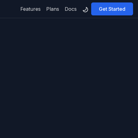
Features
Plans
Docs
Get Started