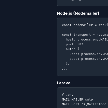
Node.js (Nodemailer)
const nodemailer = requi
const transport = nodema
  host: process.env.MAIL
  port: 587,

  auth: {

    user: process.env.MA
    pass: process.env.MA
  },

});
Laravel
# .env

MAIL_MAILER=smtp

MAIL_HOST="${MAILERTOGO_