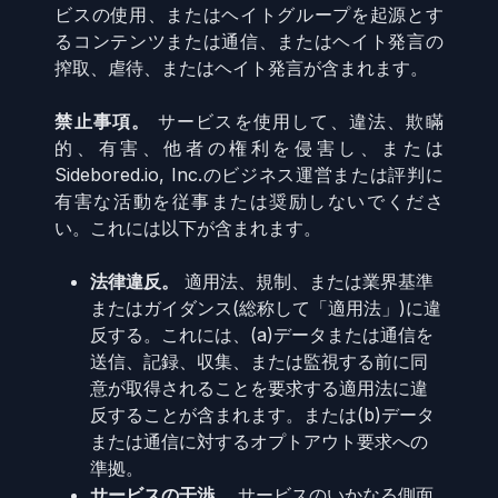
ビスの使用、またはヘイトグループを起源とす
るコンテンツまたは通信、またはヘイト発言の
搾取、虐待、またはヘイト発言が含まれます。
禁止事項。
サービスを使用して、違法、欺瞞
的、有害、他者の権利を侵害し、または
Sidebored.io, Inc.のビジネス運営または評判に
有害な活動を従事または奨励しないでくださ
い。これには以下が含まれます。
法律違反。
適用法、規制、または業界基準
またはガイダンス(総称して「適用法」)に違
反する。これには、(a)データまたは通信を
送信、記録、収集、または監視する前に同
意が取得されることを要求する適用法に違
反することが含まれます。または(b)データ
または通信に対するオプトアウト要求への
準拠。
サービスの干渉。
サービスのいかなる側面