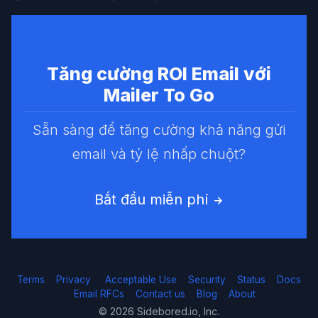
Tăng cường ROI Email với
Mailer To Go
Sẵn sàng để tăng cường khả năng gửi
email và tỷ lệ nhấp chuột?
Bắt đầu miễn phí
Terms
Privacy
Acceptable Use
Security
Status
Docs
Email RFCs
Contact us
Blog
About
© 2026 Sidebored.io, Inc.