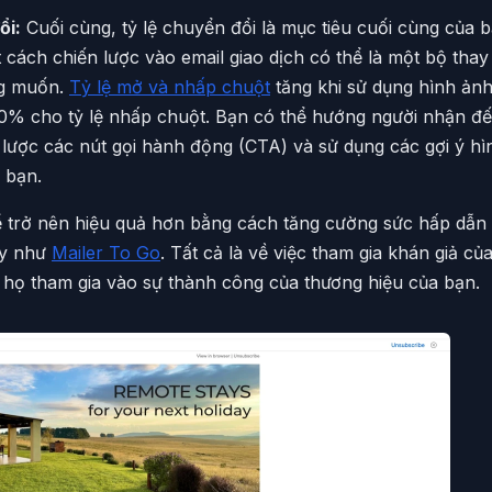
ổi:
Cuối cùng, tỷ lệ chuyển đổi là mục tiêu cuối cùng của 
ách chiến lược vào email giao dịch có thể là một bộ thay 
g muốn.
Tỷ lệ mở và nhấp chuột
tăng khi sử dụng hình ản
20% cho tỷ lệ nhấp chuột. Bạn có thể hướng người nhận đ
 lược các nút gọi hành động (CTA) và sử dụng các gợi ý h
 bạn.
hể trở nên hiệu quả hơn bằng cách tăng cường sức hấp dẫ
ậy như
Mailer To Go
. Tất cả là về việc tham gia khán giả c
họ tham gia vào sự thành công của thương hiệu của bạn.