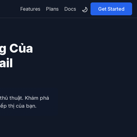
Features
Plans
Docs
Get Started
ng Của
ail
 thủ thuật. Khám phá
iếp thị của bạn.