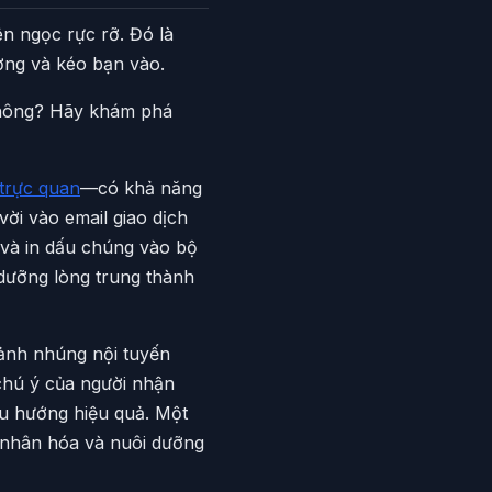
ên ngọc rực rỡ. Đó là
ượng và kéo bạn vào.
 không? Hãy khám phá
trực quan
—có khả năng
vời vào email giao dịch
và in dấu chúng vào bộ
 dưỡng lòng trung thành
 ảnh nhúng nội tuyến
chú ý của người nhận
iều hướng hiệu quả. Một
 nhân hóa và nuôi dưỡng