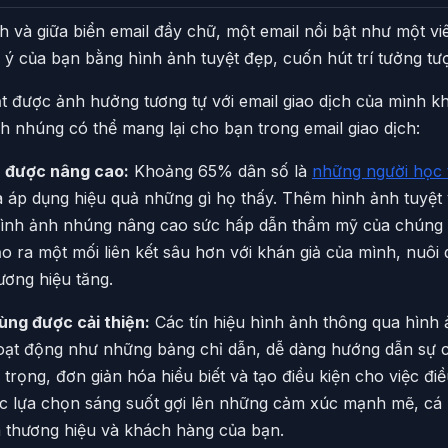
và giữa biển email đầy chữ, một email nổi bật như một vi
 ý của bạn bằng hình ảnh tuyệt đẹp, cuốn hút trí tưởng t
t được ảnh hưởng tương tự với email giao dịch của mình
h nhúng có thể mang lại cho bạn trong email giao dịch:
h được nâng cao:
Khoảng 65% dân số là
những người học 
à áp dụng hiệu quả những gì họ thấy. Thêm hình ảnh tuyệt 
hình ảnh nhúng nâng cao sức hấp dẫn thẩm mỹ của chúng 
o ra một mối liên kết sâu hơn với khán giả của mình, nuôi
hương hiệu tăng.
ùng được cải thiện:
Các tín hiệu hình ảnh thông qua hình
hoạt động như những bảng chỉ dẫn, dễ dàng hướng dẫn sự 
n trọng, đơn giản hóa hiểu biết và tạo điều kiện cho việc đ
c lựa chọn sáng suốt gợi lên những cảm xúc mạnh mẽ, cá
a thương hiệu và khách hàng của bạn.