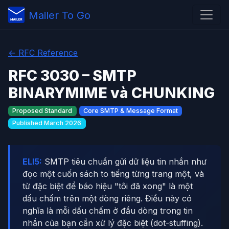
Mailer To Go
← RFC Reference
RFC 3030 – SMTP
BINARYMIME và CHUNKING
Proposed Standard
Core SMTP & Message Format
Published March 2026
ELI5:
SMTP tiêu chuẩn gửi dữ liệu tin nhắn như
đọc một cuốn sách to tiếng từng trang một, và
từ đặc biệt để báo hiệu "tôi đã xong" là một
dấu chấm trên một dòng riêng. Điều này có
nghĩa là mỗi dấu chấm ở đầu dòng trong tin
nhắn của bạn cần xử lý đặc biệt (dot-stuffing).