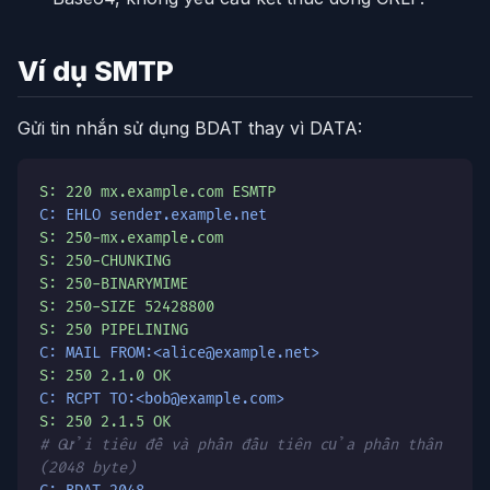
Ví dụ SMTP
Gửi tin nhắn sử dụng BDAT thay vì DATA:
S: 220 mx.example.com ESMTP
C: EHLO sender.example.net
S: 250-mx.example.com
S: 250-CHUNKING
S: 250-BINARYMIME
S: 250-SIZE 52428800
S: 250 PIPELINING
C: MAIL FROM:<alice@example.net>
S: 250 2.1.0 OK
C: RCPT TO:<bob@example.com>
S: 250 2.1.5 OK
# Gửi tiêu đề và phần đầu tiên của phần thân
(2048 byte)