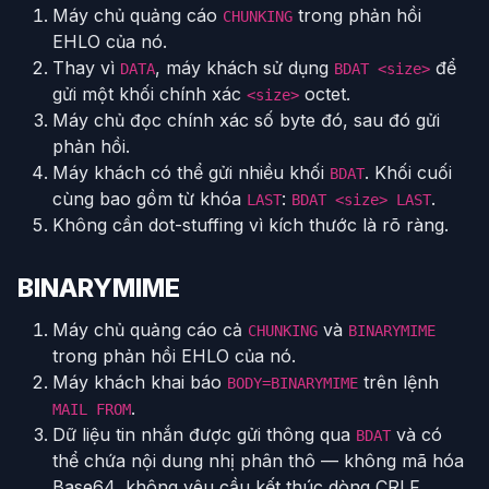
Máy chủ quảng cáo
trong phản hồi
CHUNKING
EHLO của nó.
Thay vì
, máy khách sử dụng
để
DATA
BDAT <size>
gửi một khối chính xác
octet.
<size>
Máy chủ đọc chính xác số byte đó, sau đó gửi
phản hồi.
Máy khách có thể gửi nhiều khối
. Khối cuối
BDAT
cùng bao gồm từ khóa
:
.
LAST
BDAT <size> LAST
Không cần dot-stuffing vì kích thước là rõ ràng.
BINARYMIME
Máy chủ quảng cáo cả
và
CHUNKING
BINARYMIME
trong phản hồi EHLO của nó.
Máy khách khai báo
trên lệnh
BODY=BINARYMIME
.
MAIL FROM
Dữ liệu tin nhắn được gửi thông qua
và có
BDAT
thể chứa nội dung nhị phân thô — không mã hóa
Base64, không yêu cầu kết thúc dòng CRLF.