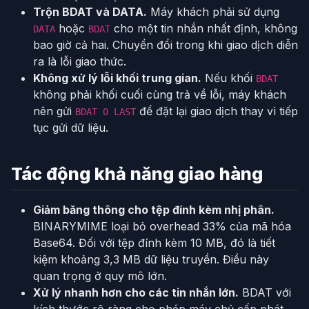
Trộn BDAT và DATA.
Máy khách phải sử dụng
hoặc
cho một tin nhắn nhất định, không
DATA
BDAT
bao giờ cả hai. Chuyển đổi trong khi giao dịch diễn
ra là lỗi giao thức.
Không xử lý lỗi khối trung gian.
Nếu khối
BDAT
không phải khối cuối cùng trả về lỗi, máy khách
nên gửi
để đặt lại giao dịch thay vì tiếp
BDAT 0 LAST
tục gửi dữ liệu.
Tác động khả năng giao hàng
Giảm băng thông cho tệp đính kèm nhị phân.
BINARYMIME loại bỏ overhead 33% của mã hóa
Base64. Đối với tệp đính kèm 10 MB, đó là tiết
kiệm khoảng 3,3 MB dữ liệu truyền. Điều này
quan trọng ở quy mô lớn.
Xử lý nhanh hơn cho các tin nhắn lớn.
BDAT với
kích thước rõ ràng cho phép máy chủ cấp phát