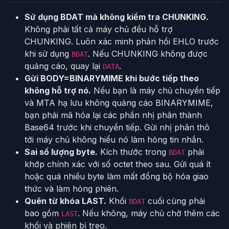
Sử dụng BDAT mà không kiểm tra CHUNKING.
Không phải tất cả máy chủ đều hỗ trợ
CHUNKING. Luôn xác minh phản hồi EHLO trước
khi sử dụng
. Nếu CHUNKING không được
BDAT
quảng cáo, quay lại
.
DATA
Gửi BODY=BINARYMIME khi bước tiếp theo
không hỗ trợ nó.
Nếu bạn là máy chủ chuyển tiếp
và MTA hạ lưu không quảng cáo BINARYMIME,
bạn phải mã hóa lại các phần nhị phân thành
Base64 trước khi chuyển tiếp. Gửi nhị phân thô
tới máy chủ không hiểu nó làm hỏng tin nhắn.
Sai số lượng byte.
Kích thước trong
phải
BDAT
khớp chính xác với số octet theo sau. Gửi quá ít
hoặc quá nhiều byte làm mất đồng bộ hóa giao
thức và làm hỏng phiên.
Quên từ khóa LAST.
Khối
cuối cùng phải
BDAT
bao gồm
. Nếu không, máy chủ chờ thêm các
LAST
khối và phiên bị treo.