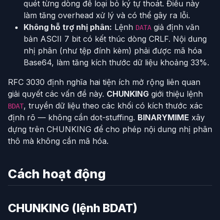
quét từng dòng để loại bỏ ký tự thoát. Điều này
làm tăng overhead xử lý và có thể gây ra lỗi.
Không hỗ trợ nhị phân:
Lệnh
giả định văn
DATA
bản ASCII 7 bit có kết thúc dòng CRLF. Nội dung
nhị phân (như tệp đính kèm) phải được mã hóa
Base64, làm tăng kích thước dữ liệu khoảng 33%.
RFC 3030 định nghĩa hai tiện ích mở rộng liên quan
giải quyết các vấn đề này.
CHUNKING
giới thiệu lệnh
, truyền dữ liệu theo các khối có kích thước xác
BDAT
định rõ — không cần dot-stuffing.
BINARYMIME
xây
dựng trên CHUNKING để cho phép nội dung nhị phân
thô mà không cần mã hóa.
Cách hoạt động
CHUNKING (lệnh BDAT)