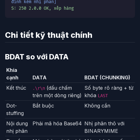
đính kèm nhị phân]
S: 250 2.0.0 OK, xếp hàng
Chi tiết kỹ thuật chính
BDAT so với DATA
Khía
cạnh
DATA
BDAT (CHUNKING)
Kết thúc
(dấu chấm
Số byte rõ ràng + từ
.\r\n
trên một dòng riêng)
khóa
LAST
Dot-
Bắt buộc
Không cần
stuffing
Nội dung
Phải mã hóa Base64
Nhị phân thô với
nhị phân
BINARYMIME