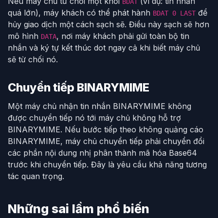
Nếu máy chủ từ chối một khối
(ví dụ: tin nhắn
BDAT
quá lớn), máy khách có thể phát hành
để
BDAT 0 LAST
hủy giao dịch một cách sạch sẽ. Điều này sạch sẽ hơn
mô hình
, nơi máy khách phải gửi toàn bộ tin
DATA
nhắn và ký tự kết thúc dot ngay cả khi biết máy chủ
sẽ từ chối nó.
Chuyển tiếp BINARYMIME
Một máy chủ nhận tin nhắn BINARYMIME không
được chuyển tiếp nó tới máy chủ không hỗ trợ
BINARYMIME. Nếu bước tiếp theo không quảng cáo
BINARYMIME, máy chủ chuyển tiếp phải chuyển đổi
các phần nội dung nhị phân thành mã hóa Base64
trước khi chuyển tiếp. Đây là yêu cầu khả năng tương
tác quan trọng.
Những sai lầm phổ biến