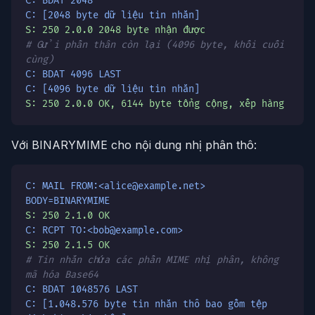
C: BDAT 2048
C: [2048 byte dữ liệu tin nhắn]
S: 250 2.0.0 2048 byte nhận được
# Gửi phần thân còn lại (4096 byte, khối cuối
cùng)
C: BDAT 4096 LAST
C: [4096 byte dữ liệu tin nhắn]
S: 250 2.0.0 OK, 6144 byte tổng cộng, xếp hàng
Với BINARYMIME cho nội dung nhị phân thô:
C: MAIL FROM:<alice@example.net>
BODY=BINARYMIME
S: 250 2.1.0 OK
C: RCPT TO:<bob@example.com>
S: 250 2.1.5 OK
# Tin nhắn chứa các phần MIME nhị phân, không
mã hóa Base64
C: BDAT 1048576 LAST
C: [1.048.576 byte tin nhắn thô bao gồm tệp