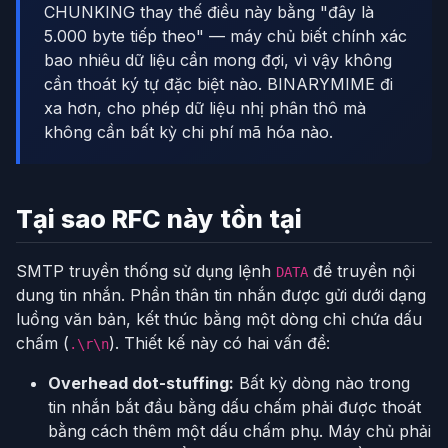
CHUNKING thay thế điều này bằng "đây là
5.000 byte tiếp theo" — máy chủ biết chính xác
bao nhiêu dữ liệu cần mong đợi, vì vậy không
cần thoát ký tự đặc biệt nào. BINARYMIME đi
xa hơn, cho phép dữ liệu nhị phân thô mà
không cần bất kỳ chi phí mã hóa nào.
Tại sao RFC này tồn tại
SMTP truyền thống sử dụng lệnh
để truyền nội
DATA
dung tin nhắn. Phần thân tin nhắn được gửi dưới dạng
luồng văn bản, kết thúc bằng một dòng chỉ chứa dấu
chấm (
). Thiết kế này có hai vấn đề:
.\r\n
Overhead dot-stuffing:
Bất kỳ dòng nào trong
tin nhắn bắt đầu bằng dấu chấm phải được thoát
bằng cách thêm một dấu chấm phụ. Máy chủ phải