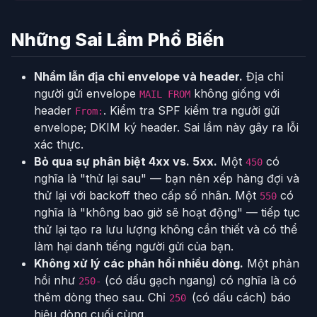
Những Sai Lầm Phổ Biến
Nhầm lẫn địa chỉ envelope và header.
Địa chỉ
người gửi envelope
không giống với
MAIL FROM
header
. Kiểm tra SPF kiểm tra người gửi
From:
envelope; DKIM ký header. Sai lầm này gây ra lỗi
xác thực.
Bỏ qua sự phân biệt 4xx vs. 5xx.
Một
có
450
nghĩa là "thử lại sau" — bạn nên xếp hàng đợi và
thử lại với backoff theo cấp số nhân. Một
có
550
nghĩa là "không bao giờ sẽ hoạt động" — tiếp tục
thử lại tạo ra lưu lượng không cần thiết và có thể
làm hại danh tiếng người gửi của bạn.
Không xử lý các phản hồi nhiều dòng.
Một phản
hồi như
(có dấu gạch ngang) có nghĩa là có
250-
thêm dòng theo sau. Chỉ
(có dấu cách) báo
250
hiệu dòng cuối cùng.