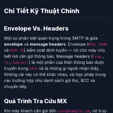
Chi Tiết Kỹ Thuật Chính
Envelope Vs. Headers
Một sự phân biệt quan trọng trong SMTP là giữa
envelope
và
message headers
. Envelope (
MAIL FROM
và
) kiểm soát định tuyến — nó cho máy chủ
RCPT TO
biết nơi cần gửi thông báo. Message headers (
,
From:
,
) là một phần của thân thông báo được
To:
Subject:
truyền trong
và là những gì người nhận thấy.
DATA
Những cái này có thể khác nhau, và hợp pháp trong
các trường hợp như danh sách gửi thư, BCC và
chuyển tiếp.
Quá Trình Tra Cứu MX
Khi máy khách cần gửi đến
, nó truy
user@example.com