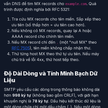
vấn DNS để tìm MX records cho
. Quá
example.com
trình được định nghĩa bởi RFC 5321:
Tra cứu MX records cho tên miền. Sắp xếp theo
ưu tiên (số thấp hơn = ưu tiên cao hơn).
Nếu không có MX records, quay lại A hoặc
AAAA record cho chính tên miền.
Nếu MX record chỉ đến
(một "null MX" theo
.
RFC 7505
), tên miền không chấp nhận thư.
Thử từng host MX theo thứ tự ưu tiên. Nếu máy
chủ trả về lỗi 4xx, thử host tiếp theo.
Độ Dài Dòng và Tính Minh Bạch Dữ
Liệu
SMTP yêu cầu các dòng trong thông báo không dài
hơn
998 ký tự
(không bao gồm CRLF), với giới hạn
khuyến nghị là
78 ký tự
. Dấu hiệu kết thúc dữ liệu là
một dòng chứa chỉ một dấu chấm (
). Nếu một dòng
.