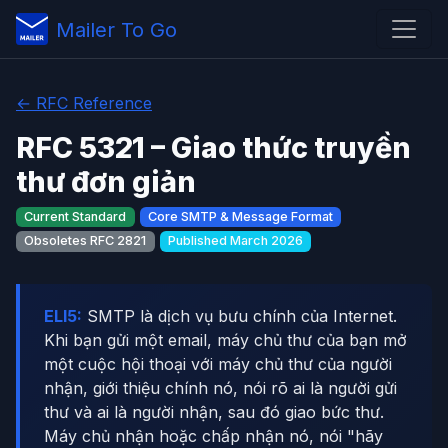
Mailer To Go
← RFC Reference
RFC 5321 – Giao thức truyền
thư đơn giản
Current Standard
Core SMTP & Message Format
Obsoletes RFC 2821
Published March 2026
ELI5:
SMTP là dịch vụ bưu chính của Internet.
Khi bạn gửi một email, máy chủ thư của bạn mở
một cuộc hội thoại với máy chủ thư của người
nhận, giới thiệu chính nó, nói rõ ai là người gửi
thư và ai là người nhận, sau đó giao bức thư.
Máy chủ nhận hoặc chấp nhận nó, nói "hãy