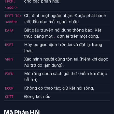
cho các phản hồi).
FROM:
<addr>
Chỉ định một người nhận. Được phát hành
RCPT TO:
một lần cho mỗi người nhận.
<addr>
Bắt đầu truyền nội dung thông báo. Kết
DATA
thúc bằng một
đơn lẻ trên một dòng.
.
Hủy bỏ giao dịch hiện tại và đặt lại trạng
RSET
thái.
Xác minh người dùng tồn tại (hiếm khi được
VRFY
hỗ trợ do lạm dụng).
Mở rộng danh sách gửi thư (hiếm khi được
EXPN
hỗ trợ).
Không có thao tác; giữ kết nối sống.
NOOP
Đóng kết nối.
QUIT
Mã Phản Hồi