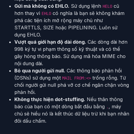
Gửi mà không có EHLO.
Sử dụng lệnh
cũ
HELO
hơn thay vì
có nghĩa là bạn sẽ không khám
EHLO
phá các tiện ích mở rộng máy chủ như
STARTTLS, SIZE hoặc PIPELINING. Luôn sử
dụng EHLO.
Vượt quá giới hạn độ dài dòng.
Các dòng dài hơn
998 ký tự vi phạm thông số kỹ thuật và có thể
gây hỏng thông báo. Sử dụng mã hóa MIME cho
nội dung dài.
Bỏ qua người gửi null.
Các thông báo phản hồi
(DSNs) sử dụng một
trống rỗng. Từ
MAIL FROM:<>
chối người gửi null phá vỡ cơ chế ngăn chặn vòng
phản hồi.
Không thực hiện dot-stuffing.
Nếu thân thông
báo của bạn có một dòng bắt đầu bằng
, máy
.
chủ sẽ hiểu nó là kết thúc dữ liệu trừ khi bạn nhân
đôi dấu chấm.