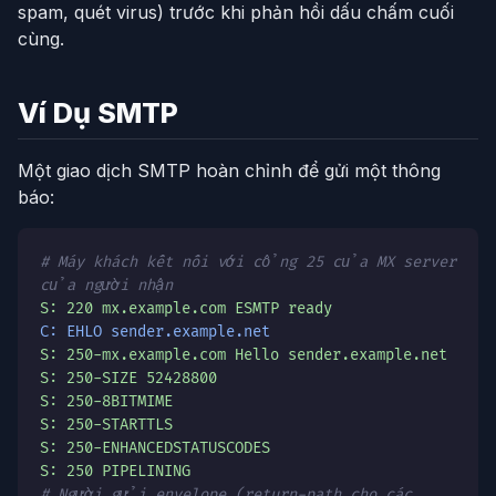
spam, quét virus) trước khi phản hồi dấu chấm cuối
cùng.
Ví Dụ SMTP
Một giao dịch SMTP hoàn chỉnh để gửi một thông
báo:
# Máy khách kết nối với cổng 25 của MX server
của người nhận
S: 220 mx.example.com ESMTP ready
C: EHLO sender.example.net
S: 250-mx.example.com Hello sender.example.net
S: 250-SIZE 52428800
S: 250-8BITMIME
S: 250-STARTTLS
S: 250-ENHANCEDSTATUSCODES
S: 250 PIPELINING
# Người gửi envelope (return-path cho các