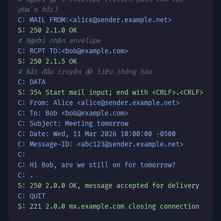
phản hồi)
C: MAIL FROM:<alice@sender.example.net>
S: 250 2.1.0 OK
# Người nhận envelope
C: RCPT TO:<bob@example.com>
S: 250 2.1.5 OK
# Bắt đầu truyền dữ liệu thông báo
C: DATA
S: 354 Start mail input; end with <CRLF>.<CRLF>
C: From: Alice <alice@sender.example.net>
C: To: Bob <bob@example.com>
C: Subject: Meeting tomorrow
C: Date: Wed, 11 Mar 2026 10:00:00 -0500
C: Message-ID: <abc123@sender.example.net>
C:
C: Hi Bob, are we still on for tomorrow?
C: .
S: 250 2.0.0 OK, message accepted for delivery
C: QUIT
S: 221 2.0.0 mx.example.com closing connection