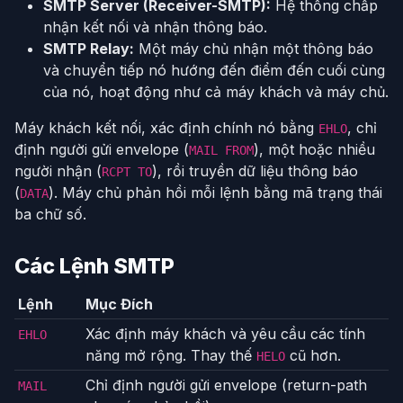
SMTP Server (Receiver-SMTP):
Hệ thống chấp
nhận kết nối và nhận thông báo.
SMTP Relay:
Một máy chủ nhận một thông báo
và chuyển tiếp nó hướng đến điểm đến cuối cùng
của nó, hoạt động như cả máy khách và máy chủ.
Máy khách kết nối, xác định chính nó bằng
, chỉ
EHLO
định người gửi envelope (
), một hoặc nhiều
MAIL FROM
người nhận (
), rồi truyền dữ liệu thông báo
RCPT TO
(
). Máy chủ phản hồi mỗi lệnh bằng mã trạng thái
DATA
ba chữ số.
Các Lệnh SMTP
Lệnh
Mục Đích
Xác định máy khách và yêu cầu các tính
EHLO
năng mở rộng. Thay thế
cũ hơn.
HELO
Chỉ định người gửi envelope (return-path
MAIL