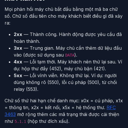
Mọi phản hồi máy chủ bắt đầu bằng một mã ba chữ
số. Chữ số đầu tiên cho máy khách biết điều gì đã xảy
ra:
2xx
— Thành công. Hành động được yêu cầu đã
hoàn thành.
3xx
— Trung gian. Máy chủ cần thêm dữ liệu đầu
vào (được sử dụng sau
).
DATA
4xx
— Lỗi tạm thời. Máy khách nên thử lại sau. Ví
dụ: hộp thư đầy (452), máy chủ bận (421).
5xx
— Lỗi vĩnh viễn. Không thử lại. Ví dụ: người
dùng không rõ (550), lỗi cú pháp (500), từ chối
relay (553).
Chữ số thứ hai hạn chế danh mục: x0x = cú pháp, x1x
= thông tin, x2x = kết nối, x5x = hệ thống thư.
RFC
3463
mở rộng thêm các mã trạng thái được cải thiện
như
(hộp thư đích xấu).
5.1.1