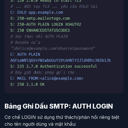
S: 220 2.0.0 Ready to start TLS
# ... Bắt tay TLS ... yêu cầu EHLO lại
C: EHLO app.example.com
S: 250-smtp.mailertogo.com
S: 250-AUTH PLAIN LOGIN XOAUTH2
S: 250 ENHANCEDSTATUSCODES
# Xác thực với AUTH PLAIN
# Base64 của
"\0alice@example.com\0secretpassword"
C: AUTH PLAIN
AGFsaWNlQGV4YW1wbGUuY29tAHNlY3JldHBhc3N3b3Jk
S: 235 2.7.0 Authentication successful
# Bây giờ được phép gửi thư
C: MAIL FROM:<alice@example.com>
S: 250 2.1.0 OK
Bảng Ghi Dấu SMTP: AUTH LOGIN
Cơ chế LOGIN sử dụng thử thách/phản hồi riêng biệt
cho tên người dùng và mật khẩu: