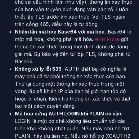
chủ sai cấu hình làm như vậy), thông tin xác thực
của bạn vẫn truyền dưới dạng văn bản rõ. Luôn
thiết lập TLS trước khi xác thực. Với TLS ngầm
trên cổng 465, điều này là tự động.
Nhầm lẫn mã hóa Base64 với mã hóa.
Base64 là
một mã hóa, không phải mã hóa.
gửi
AUTH PLAIN
thông tin xác thực trong một định dạng dễ dàng
giải mã. Sự bảo vệ đến từ lớp TLS, không phải từ
Base64.
Không xử lý lỗi 535.
AUTH thất bại có nghĩa là
máy chủ đã từ chối thông tin xác thực của bạn.
Thử lại cùng một thông tin xác thực trong một
vòng lặp sẽ khiến IP của bạn bị giới hạn tốc độ
hoặc bị chặn. Kiểm tra thông tin xác thực và thất
bại một cách duyên dáng.
Mã hóa cứng AUTH LOGIN khi PLAIN có sẵn.
LOGIN là một cơ chế không tiêu chuẩn với các
triển khai không nhất quán. Nếu máy chủ hỗ trợ
PLAIN, hãy ưu tiên nó. Nếu nó hỗ trợ XOAUTH2