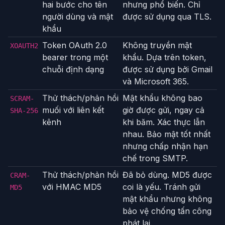
hai bước cho tên
nhưng phổ biến. Chỉ
người dùng và mật
được sử dụng qua TLS.
khẩu
Token OAuth 2.0
Không truyền mật
XOAUTH2
bearer trong một
khẩu. Dựa trên token,
chuỗi định dạng
được sử dụng bởi Gmail
và Microsoft 365.
Thử thách/phản hồi
Mật khẩu không bao
SCRAM-
muối với liên kết
giờ được gửi, ngay cả
SHA-256
kênh
khi băm. Xác thực lẫn
nhau. Bảo mật tốt nhất
nhưng chấp nhận hạn
chế trong SMTP.
Thử thách/phản hồi
Đã bỏ dùng. MD5 được
CRAM-
với HMAC MD5
coi là yếu. Tránh gửi
MD5
mật khẩu nhưng không
bảo vệ chống tấn công
phát lại.