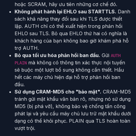
hoặc SCRAM, hãy ưu tiên những cơ chế đó.
Không phát hành lại EHLO sau STARTTLS.
Danh
sách khả năng thay đổi sau khi TLS được thiết
lập. AUTH chỉ có thể xuất hiện trong phản hồi
EHLO sau TLS. Bỏ qua EHLO thứ hai có nghĩa là
khách hàng của bạn không bao giờ khám phá hỗ
trợ AUTH.
Bỏ qua tối ưu hóa phản hồi ban đầu.
Gửi
AUTH
mà không có thông tin xác thực nội tuyến
PLAIN
sẽ buộc một lượt bổ sung không cần thiết. Hầu
hết các máy chủ hiện đại hỗ trợ phản hồi ban
đầu.
Sử dụng CRAM-MD5 cho "bảo mật".
CRAM-MD5
tránh gửi mật khẩu văn bản rõ, nhưng nó sử dụng
MD5 (bị phá vỡ), không bảo vệ chống tấn công
phát lại và yêu cầu máy chủ lưu trữ mật khẩu dưới
dạng có thể khôi phục. PLAIN qua TLS hoàn toàn
vượt trội.