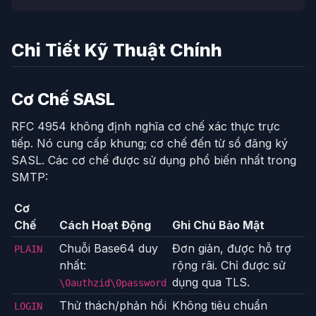
Chi Tiết Kỹ Thuật Chính
Cơ Chế SASL
RFC 4954 không định nghĩa cơ chế xác thực trực
tiếp. Nó cung cấp khung; cơ chế đến từ sổ đăng ký
SASL. Các cơ chế được sử dụng phổ biến nhất trong
SMTP:
Cơ
Chế
Cách Hoạt Động
Ghi Chú Bảo Mật
Chuỗi Base64 duy
Đơn giản, được hỗ trợ
PLAIN
nhất:
rộng rãi. Chỉ được sử
dụng qua TLS.
\0authzid\0password
Thử thách/phản hồi
Không tiêu chuẩn
LOGIN