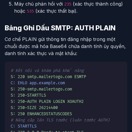
Máy chủ phản hồi với
(xác thực thành công)
235
hoặc
(xác thực thất bại).
535
Bảng Ghi Dấu SMTP: AUTH PLAIN
Cơ chế PLAIN gửi thông tin đăng nhập trong một
chuỗi được mã hóa Base64 chứa danh tính ủy quyền,
danh tính xác thực và mật khẩu:
# Kết nối và khám phá khả năng
S: 220 smtp.mailertogo.com ESMTP
C: EHLO app.example.com
S: 250-smtp.mailertogo.com
S: 250-STARTTLS
S: 250-AUTH PLAIN LOGIN XOAUTH2
S: 250-SIZE 26214400
S: 250 ENHANCEDSTATUSCODES
# Nâng cấp lên TLS trước (luôn trước AUTH)
C: STARTTLS