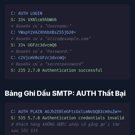
C: AUTH LOGIN
S: 334 VXNlcm5hbWU6
← Base64 của "Username:"
C: YWxpY2VAZXhhbXBsZS5jb20=
← Base64 của "alice@example.com"
S: 334 UGFzc3dvcmQ6
← Base64 của "Password:"
C: c2VjcmV0cGFzc3dvcmQ=
← Base64 của "secretpassword"
S: 235 2.7.0 Authentication successful
Bảng Ghi Dấu SMTP: AUTH Thất Bại
C: AUTH PLAIN AGJhZEBleGFtcGxlLmNvbQB3cm9uZw==
S: 535 5.7.8 Authentication credentials invalid
# Khách hàng KHÔNG ĐƯỢC phép cố gắng gửi thư
sau lỗi 535