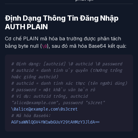
Định Dạng Thông Tin Đăng Nhập
AUTH PLAIN
Cơ chế PLAIN mã hóa ba trường được phân tách
bằng byte null (
), sau đó mã hóa Base64 kết quả:
\0
# Định dạng: [authzid] \0 authcid \0 password
# authzid = danh tính ủy quyền (thường trống
hoặc giống authcid)
# authcid = danh tính xác thực (tên người dùng)
# password = mật khẩu văn bản rõ
# Ví dụ: authzid trống, authcid
"alice@example.com", password "s3cret"
\0alice@example.com\0s3cret
# Mã hóa Base64:
AGFsaWNlQGV4YW1wbGUuY29tAHMzY3JldA==