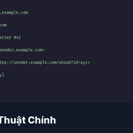
.example.com
com
etter #42
sender.example.com>
tps://sender.example.com/unsub?id=xyz>
y]
 Thuật Chính