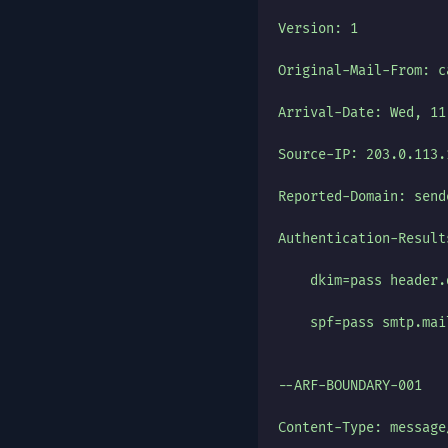
Version: 1
Original-Mail-From: c
Arrival-Date: Wed, 11
Source-IP: 203.0.113.
Reported-Domain: send
Authentication-Result
    dkim=pass header.
    spf=pass smtp.mai
--ARF-BOUNDARY-001
Content-Type: message