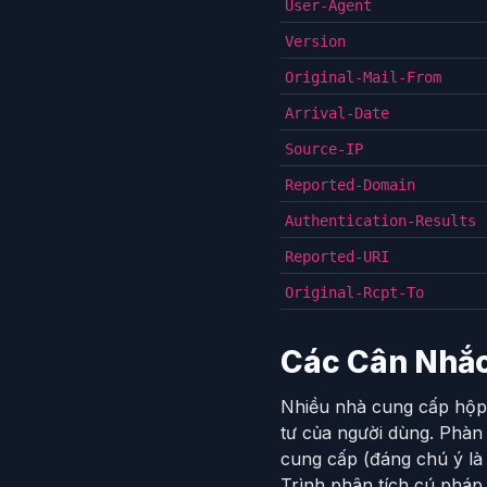
User-Agent
Version
Original-Mail-From
Arrival-Date
Source-IP
Reported-Domain
Authentication-Results
Reported-URI
Original-Rcpt-To
Các Cân Nhắc
Nhiều nhà cung cấp hộp 
tư của người dùng. Phàn
cung cấp (đáng chú ý là
Trình phân tích cú pháp 