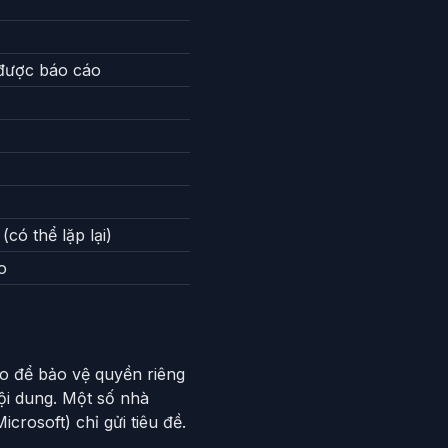
 được báo cáo
có thể lặp lại)
o
o để bảo vệ quyền riêng
ội dung. Một số nhà
rosoft) chỉ gửi tiêu đề.