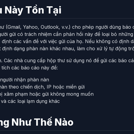
u Này Tồn Tại
ư (Gmail, Yahoo, Outlook, v.v.) cho phép người dùng báo
ời gửi có trách nhiệm cần phản hồi này để loại bỏ những
 định các vấn đề với việc gửi của họ. Nếu không có định d
 định dạng phàn nàn khác nhau, làm cho xử lý tự động tr
. Các nhà cung cấp hộp thư sử dụng nó để gửi các báo cá
 tích các báo cáo này để:
ỏ người nhận phàn nàn
nàn theo chiến dịch, IP hoặc miền gửi
n bị xâm phạm hoặc gửi không mong muốn
 và các loại lạm dụng khác
ng Như Thế Nào