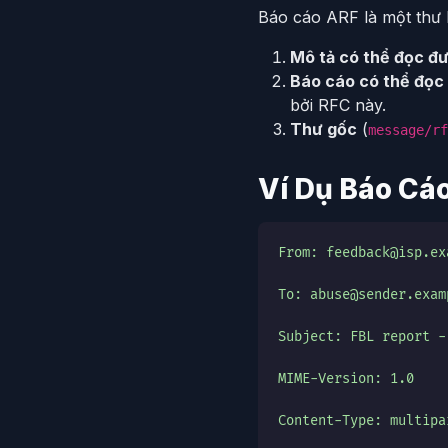
Báo cáo ARF là một th
Mô tả có thể đọc đ
Báo cáo có thể đọc
bởi RFC này.
Thư gốc
(
message/rf
Ví Dụ Báo Cá
From: feedback@isp.ex
To: abuse@sender.exam
Subject: FBL report -
MIME-Version: 1.0
Content-Type: multipa