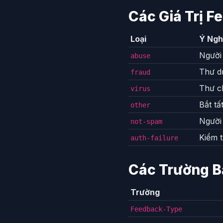
Các Giá Trị 
Loại
Ý Ngh
Người 
abuse
Thư d
fraud
Thư c
virus
Bắt t
other
Người
not-spam
Kiểm 
auth-failure
Các Trường B
Trường
Feedback-Type