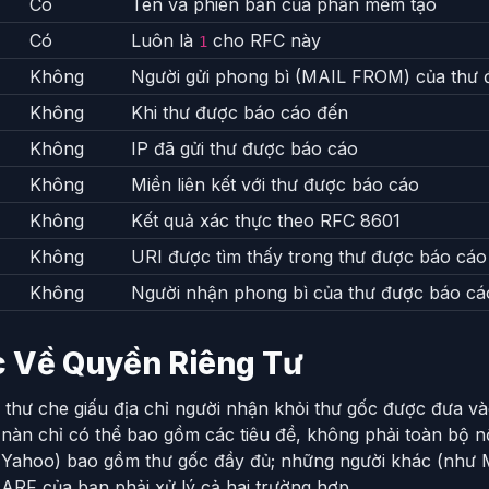
Có
Tên và phiên bản của phần mềm tạo
Có
Luôn là
cho RFC này
1
Không
Người gửi phong bì (MAIL FROM) của thư
Không
Khi thư được báo cáo đến
Không
IP đã gửi thư được báo cáo
Không
Miền liên kết với thư được báo cáo
Không
Kết quả xác thực theo RFC 8601
Không
URI được tìm thấy trong thư được báo cáo (
Không
Người nhận phong bì của thư được báo cá
 Về Quyền Riêng Tư
thư che giấu địa chỉ người nhận khỏi thư gốc được đưa và
 nàn chỉ có thể bao gồm các tiêu đề, không phải toàn bộ n
 Yahoo) bao gồm thư gốc đầy đủ; những người khác (như Mic
ARF của bạn phải xử lý cả hai trường hợp.