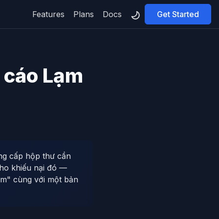
Features
Plans
Docs
Get Started
 cáo Lạm
ng cấp hộp thư cần
cho khiếu nại đó —
am" cùng với một bản