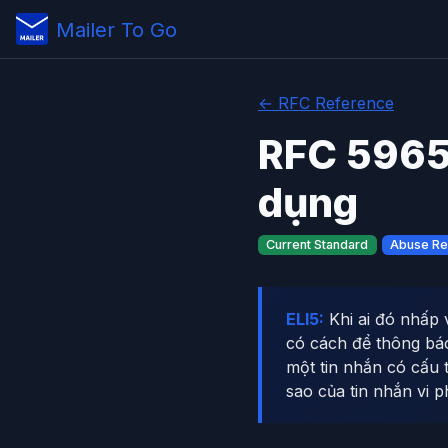
Mailer To Go
← RFC Reference
RFC 5965
dụng
Current Standard
Abuse Re
ELI5:
Khi ai đó nhấp 
có cách để thông báo
một tin nhắn có cấu 
sao của tin nhắn vi 