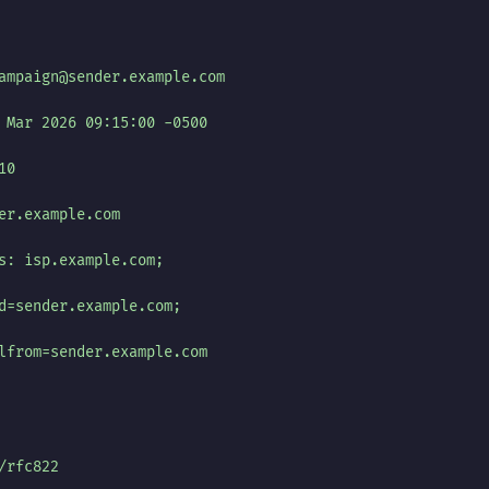
ampaign@sender.example.com
 Mar 2026 09:15:00 -0500
10
er.example.com
s: isp.example.com;
d=sender.example.com;
lfrom=sender.example.com
/rfc822