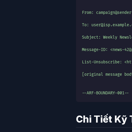
From: campaign@sender
To: user@isp.example.
Subject: Weekly Newsl
Message-ID: <news-42@
List-Unsubscribe: <ht
[original message bod
--ARF-BOUNDARY-001--
Chi Tiết Kỹ