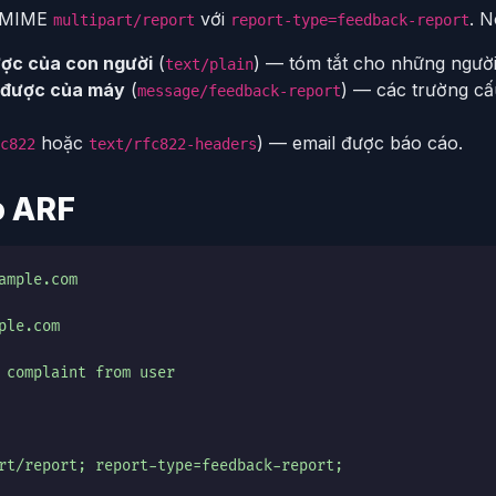
ư MIME
với
. 
multipart/report
report-type=feedback-report
ược của con người
(
) — tóm tắt cho những người
text/plain
 được của máy
(
) — các trường cấ
message/feedback-report
hoặc
) — email được báo cáo.
c822
text/rfc822-headers
o ARF
ample.com
ple.com
 complaint from user
rt/report; report-type=feedback-report;