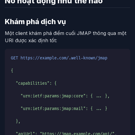
Nó hoạt động như thế nào
Khám phá dịch vụ
Một client khám phá điểm cuối JMAP thông qua một
URI được xác định tốt:
GET https://example.com/.well-known/jmap
{
  "capabilities": {
    "urn:ietf:params:jmap:core": { ... },
    "urn:ietf:params:jmap:mail": { ... }
  },
  "apiUrl": "https://jmap.example.com/api/",