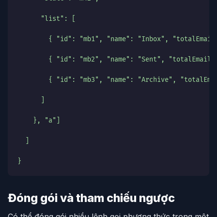
      "list": [
        { "id": "mb1", "name": "Inbox", "totalEmail
        { "id": "mb2", "name": "Sent", "totalEmails
        { "id": "mb3", "name": "Archive", "totalEma
      ]
    }, "a"]
  ]
}
Đóng gói và tham chiếu ngược
Có thể đóng gói nhiều lệnh gọi phương thức trong một