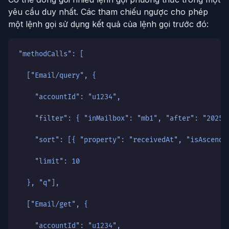
yêu cầu duy nhất. Các tham chiếu ngược cho phép
một lệnh gọi sử dụng kết quả của lệnh gọi trước đó:
"methodCalls": [
  ["Email/query", {
    "accountId": "u1234",
    "filter": { "inMailbox": "mb1", "after": "2025-
    "sort": [{ "property": "receivedAt", "isAscendi
    "limit": 10
  }, "q"],
  ["Email/get", {
    "accountId": "u1234",