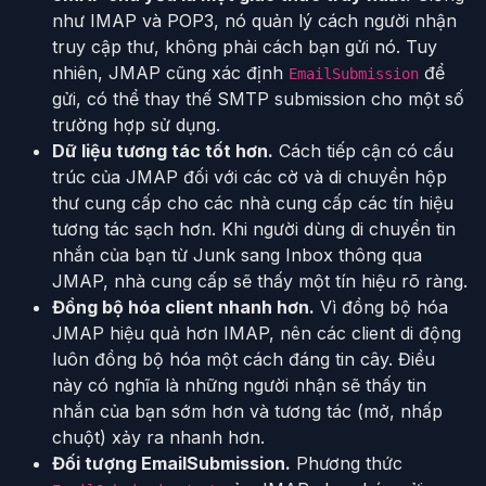
như IMAP và POP3, nó quản lý cách người nhận
truy cập thư, không phải cách bạn gửi nó. Tuy
nhiên, JMAP cũng xác định
để
EmailSubmission
gửi, có thể thay thế SMTP submission cho một số
trường hợp sử dụng.
Dữ liệu tương tác tốt hơn.
Cách tiếp cận có cấu
trúc của JMAP đối với các cờ và di chuyển hộp
thư cung cấp cho các nhà cung cấp các tín hiệu
tương tác sạch hơn. Khi người dùng di chuyển tin
nhắn của bạn từ Junk sang Inbox thông qua
JMAP, nhà cung cấp sẽ thấy một tín hiệu rõ ràng.
Đồng bộ hóa client nhanh hơn.
Vì đồng bộ hóa
JMAP hiệu quả hơn IMAP, nên các client di động
luôn đồng bộ hóa một cách đáng tin cây. Điều
này có nghĩa là những người nhận sẽ thấy tin
nhắn của bạn sớm hơn và tương tác (mở, nhấp
chuột) xảy ra nhanh hơn.
Đối tượng EmailSubmission.
Phương thức