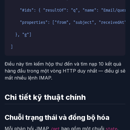
    "#ids": { "resultOf": "q", "name": "Email/query
    "properties": ["from", "subject", "receivedAt",
  }, "g"]
]
Điều này tìm kiếm hộp thư đến và tìm nạp 10 kết quả
hàng đầu trong một vòng HTTP duy nhất — điều gì sẽ
mất nhiều lệnh IMAP.
Chi tiết kỹ thuật chính
Chuỗi trạng thái và đồng bộ hóa
Mỗi phản hồi JMAP
bao gồm một chuỗi
.
/get
state