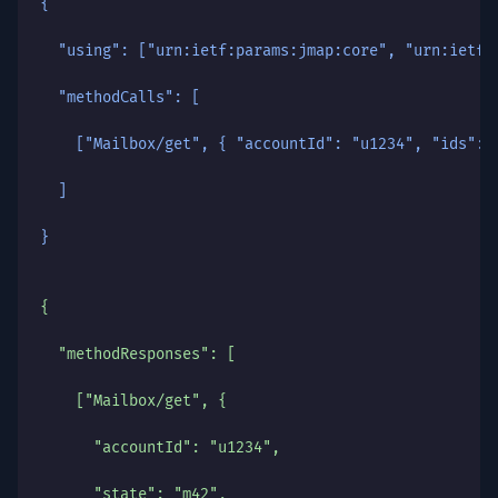
{
  "using": ["urn:ietf:params:jmap:core", "urn:ietf:
  "methodCalls": [
    ["Mailbox/get", { "accountId": "u1234", "ids": 
  ]
}
{
  "methodResponses": [
    ["Mailbox/get", {
      "accountId": "u1234",
      "state": "m42",