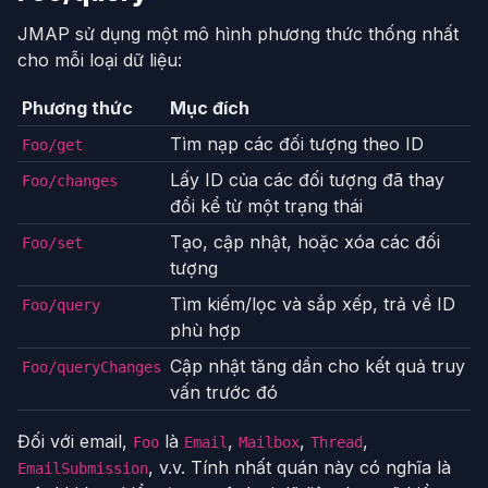
JMAP sử dụng một mô hình phương thức thống nhất
cho mỗi loại dữ liệu:
Phương thức
Mục đích
Tìm nạp các đối tượng theo ID
Foo/get
Lấy ID của các đối tượng đã thay
Foo/changes
đổi kể từ một trạng thái
Tạo, cập nhật, hoặc xóa các đối
Foo/set
tượng
Tìm kiếm/lọc và sắp xếp, trả về ID
Foo/query
phù hợp
Cập nhật tăng dần cho kết quả truy
Foo/queryChanges
vấn trước đó
Đối với email,
là
,
,
,
Foo
Email
Mailbox
Thread
, v.v. Tính nhất quán này có nghĩa là
EmailSubmission