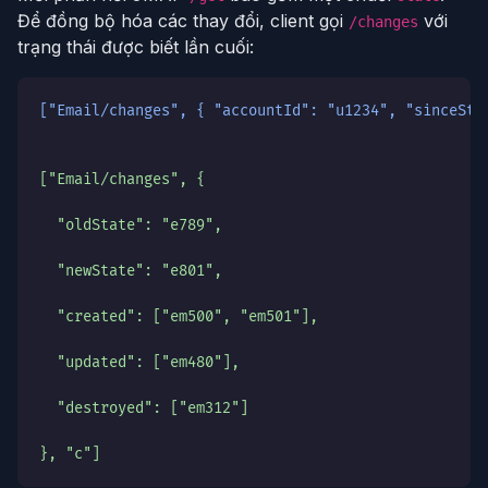
Để đồng bộ hóa các thay đổi, client gọi
với
/changes
trạng thái được biết lần cuối:
["Email/changes", { "accountId": "u1234", "sinceSta
["Email/changes", {
  "oldState": "e789",
  "newState": "e801",
  "created": ["em500", "em501"],
  "updated": ["em480"],
  "destroyed": ["em312"]
}, "c"]