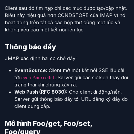
Client sau đó tìm nạp chỉ các mục được tạo/cập nhật.
Điều này hiệu quả hơn CONDSTORE của IMAP vì nó
hoạt động trên tất cả các hộp thư cùng một lúc và
không yêu cầu một kết nối liên tục.
Thông báo đẩy
JMAP xác định hai cơ chế đẩy:
EventSource:
Client mở một kết nối SSE lâu dài
tới
. Server gửi các sự kiện thay đổi
eventSourceUrl
trạng thái khi chúng xảy ra.
Web Push (RFC 8030):
Cho client di động/nền.
Server gửi thông báo đẩy tới URL đăng ký đẩy do
client cung cấp.
Mô hình Foo/get, Foo/set,
Foo/query