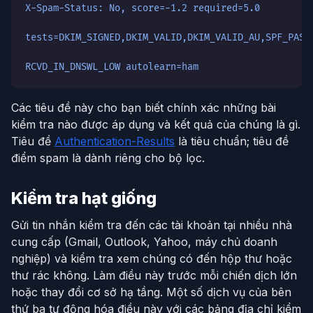
X-Spam-Status: No, score=-1.2 required=5.0
tests=DKIM_SIGNED,DKIM_VALID,DKIM_VALID_AU,SPF_PASS
RCVD_IN_DNSWL_LOW autolearn=ham
Các tiêu đề này cho bạn biết chính xác những bài
kiểm tra nào được áp dụng và kết quả của chúng là gì.
Tiêu đề
Authentication-Results
là tiêu chuẩn; tiêu đề
điểm spam là dành riêng cho bộ lọc.
Kiểm tra hạt giống
Gửi tin nhắn kiểm tra đến các tài khoản tại nhiều nhà
cung cấp (Gmail, Outlook, Yahoo, máy chủ doanh
nghiệp) và kiểm tra xem chúng có đến hộp thư hoặc
thư rác không. Làm điều này trước mỗi chiến dịch lớn
hoặc thay đổi cơ sở hạ tầng. Một số dịch vụ của bên
thứ ba tự động hóa điều này với các bảng địa chỉ kiểm