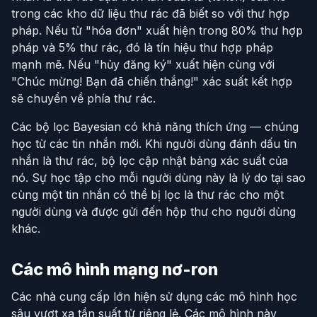
trong các kho dữ liệu thư rác đã biết so với thư hợp
pháp. Nếu từ "hóa đơn" xuất hiện trong 80% thư hợp
pháp và 5% thư rác, đó là tín hiệu thư hợp pháp
mạnh mẽ. Nếu "hủy đăng ký" xuất hiện cùng với
"Chúc mừng! Bạn đã chiến thắng!" xác suất kết hợp
sẽ chuyển về phía thư rác.
Các bộ lọc Bayesian có khả năng thích ứng — chúng
học từ các tin nhắn mới. Khi người dùng đánh dấu tin
nhắn là thư rác, bộ lọc cập nhật bảng xác suất của
nó. Sự học tập cho mỗi người dùng này là lý do tại sao
cùng một tin nhắn có thể bị lọc là thư rác cho một
người dùng và được gửi đến hộp thư cho người dùng
khác.
Các mô hình mạng nơ-ron
Các nhà cung cấp lớn hiện sử dụng các mô hình học
sâu vượt xa tần suất từ riêng lẻ. Các mô hình này