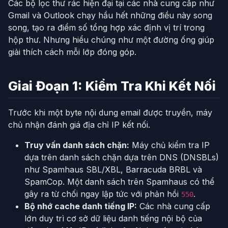
Các bộ lọc thư rác hiện đại tại các nhà cung cấp như
Gmail và Outlook chạy hầu hết những điều này song
song, tạo ra điểm số tổng hợp xác định vị trí trong
hộp thư. Nhưng hiểu chúng như một đường ống giúp
giải thích cách mỗi lớp đóng góp.
Giai Đoạn 1: Kiểm Tra Khi Kết Nối
Trước khi một byte nội dung email được truyền, máy
chủ nhận đánh giá địa chỉ IP kết nối.
Truy vấn danh sách chặn:
Máy chủ kiểm tra IP
dựa trên danh sách chặn dựa trên DNS (DNSBLs)
như Spamhaus SBL/XBL, Barracuda BRBL và
SpamCop. Một danh sách trên Spamhaus có thể
gây ra từ chối ngay lập tức với phản hồi
.
550
Bộ nhớ cache danh tiếng IP:
Các nhà cung cấp
lớn duy trì cơ sở dữ liệu danh tiếng nội bộ của