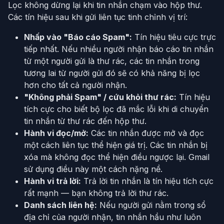
Lọc không dừng lại khi tin nhắn chạm vào hộp thư.
Các tín hiệu sau khi gửi liên tục tinh chỉnh vị trí:
Nhấp vào "Báo cáo Spam":
Tín hiệu tiêu cực trực
tiếp nhất. Nếu nhiều người nhận báo cáo tin nhắn
từ một người gửi là thư rác, các tin nhắn trong
tương lai từ người gửi đó sẽ có khả năng bị lọc
hơn cho tất cả người nhận.
"Không phải Spam" / cứu khỏi thư rác:
Tín hiệu
tích cực cho biết bộ lọc đã mắc lỗi khi di chuyển
tin nhắn từ thư rác đến hộp thư.
Hành vi đọc/mở:
Các tin nhắn được mở và đọc
một cách liên tục thể hiện giá trị. Các tin nhắn bị
xóa mà không đọc thể hiện điều ngược lại. Gmail
sử dụng điều này một cách nặng nề.
Hành vi trả lời:
Trả lời tin nhắn là tín hiệu tích cực
rất mạnh — bạn không trả lời thư rác.
Danh sách liên hệ:
Nếu người gửi nằm trong sổ
địa chỉ của người nhận, tin nhắn hầu như luôn