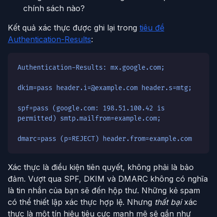
chính sách nào?
Kết quả xác thực được ghi lại trong
tiêu đề
Authentication-Results
:
Authentication-Results: mx.google.com;
dkim=pass header.i=@example.com header.s=mtg;
spf=pass (google.com: 198.51.100.42 is
permitted) smtp.mailfrom=example.com;
dmarc=pass (p=REJECT) header.from=example.com
Xác thực là điều kiện tiên quyết, không phải là bảo
đảm. Vượt qua SPF, DKIM và DMARC không có nghĩa
là tin nhắn của bạn sẽ đến hộp thư. Những kẻ spam
có thể thiết lập xác thực hợp lệ. Nhưng
thất bại
xác
thực là một tín hiệu tiêu cực mạnh mẽ sẽ gần như