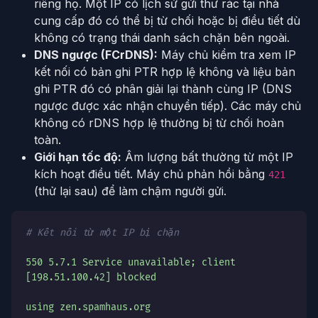
riêng họ. Một IP có lịch sử gửi thư rác tại nhà
cung cấp đó có thể bị từ chối hoặc bị điều tiết dù
không có trạng thái danh sách chặn bên ngoài.
DNS ngược (FCrDNS):
Máy chủ kiểm tra xem IP
kết nối có bản ghi PTR hợp lệ không và liệu bản
ghi PTR đó có phân giải lại thành cùng IP (DNS
ngược được xác nhận chuyển tiếp). Các máy chủ
không có rDNS hợp lệ thường bị từ chối hoàn
toàn.
Giới hạn tốc độ:
Âm lượng bất thường từ một IP
kích hoạt điều tiết. Máy chủ phản hồi bằng
421
(thử lại sau) để làm chậm người gửi.
# Kết nối từ một IP bị chặn
550 5.7.1 Service unavailable; client
[198.51.100.42] blocked
using zen.spamhaus.org