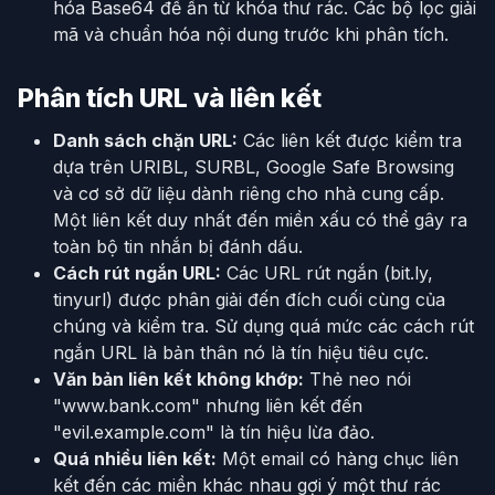
hóa Base64 để ẩn từ khóa thư rác. Các bộ lọc giải
mã và chuẩn hóa nội dung trước khi phân tích.
Phân tích URL và liên kết
Danh sách chặn URL:
Các liên kết được kiểm tra
dựa trên URIBL, SURBL, Google Safe Browsing
và cơ sở dữ liệu dành riêng cho nhà cung cấp.
Một liên kết duy nhất đến miền xấu có thể gây ra
toàn bộ tin nhắn bị đánh dấu.
Cách rút ngắn URL:
Các URL rút ngắn (bit.ly,
tinyurl) được phân giải đến đích cuối cùng của
chúng và kiểm tra. Sử dụng quá mức các cách rút
ngắn URL là bản thân nó là tín hiệu tiêu cực.
Văn bản liên kết không khớp:
Thẻ neo nói
"www.bank.com" nhưng liên kết đến
"evil.example.com" là tín hiệu lừa đảo.
Quá nhiều liên kết:
Một email có hàng chục liên
kết đến các miền khác nhau gợi ý một thư rác