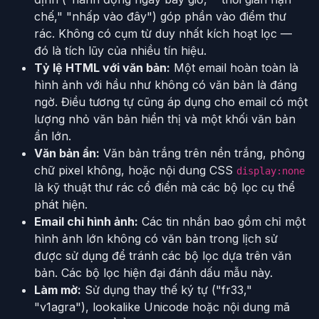
chế," "nhấp vào đây") góp phần vào điểm thư
rác. Không có cụm từ duy nhất kích hoạt lọc —
đó là tích lũy của nhiều tín hiệu.
Tỷ lệ HTML với văn bản:
Một email hoàn toàn là
hình ảnh với hầu như không có văn bản là đáng
ngờ. Điều tương tự cũng áp dụng cho email có một
lượng nhỏ văn bản hiển thị và một khối văn bản
ẩn lớn.
Văn bản ẩn:
Văn bản trắng trên nền trắng, phông
chữ pixel không, hoặc nội dung CSS
display:none
là kỹ thuật thư rác cổ điển mà các bộ lọc cụ thể
phát hiện.
Email chỉ hình ảnh:
Các tin nhắn bao gồm chỉ một
hình ảnh lớn không có văn bản trong lịch sử
được sử dụng để tránh các bộ lọc dựa trên văn
bản. Các bộ lọc hiện đại đánh dấu mẫu này.
Làm mờ:
Sử dụng thay thế ký tự ("fr33,"
"v1agra"), lookalike Unicode hoặc nội dung mã