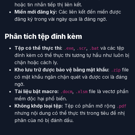
hoặc tin nhắn tiếp thị liên kết.
Miền mới đăng ký:
Các liên kết đến miền được
đăng ký trong vài ngày qua là đáng ngờ.
Phân tích tệp đính kèm
Tệp có thể thực thi:
,
,
và các tệp
.exe
.scr
.bat
đính kèm có thể thực thi tương tự hầu như luôn bị
chặn hoặc cách ly.
Kho lưu trữ được bảo vệ bằng mật khẩu:
file
.zip
có mật khẩu ngăn chặn quét và được coi là đáng
ngờ.
Tài liệu bật macro:
,
file là vectơ phần
.docm
.xlsm
mềm độc hại phổ biến.
Không khớp loại tệp:
Tệp có phần mở rộng
.pdf
nhưng nội dung có thể thực thi trong tiêu đề nhị
phân của nó bị đánh dấu.