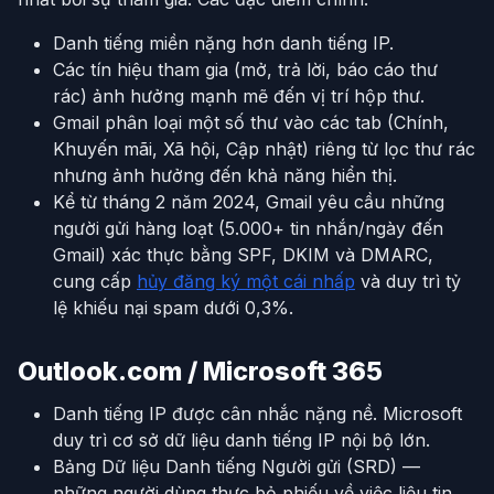
Danh tiếng miền nặng hơn danh tiếng IP.
Các tín hiệu tham gia (mở, trả lời, báo cáo thư
rác) ảnh hưởng mạnh mẽ đến vị trí hộp thư.
Gmail phân loại một số thư vào các tab (Chính,
Khuyến mãi, Xã hội, Cập nhật) riêng từ lọc thư rác
nhưng ảnh hưởng đến khả năng hiển thị.
Kể từ tháng 2 năm 2024, Gmail yêu cầu những
người gửi hàng loạt (5.000+ tin nhắn/ngày đến
Gmail) xác thực bằng SPF, DKIM và DMARC,
cung cấp
hủy đăng ký một cái nhấp
và duy trì tỷ
lệ khiếu nại spam dưới 0,3%.
Outlook.com / Microsoft 365
Danh tiếng IP được cân nhắc nặng nề. Microsoft
duy trì cơ sở dữ liệu danh tiếng IP nội bộ lớn.
Bảng Dữ liệu Danh tiếng Người gửi (SRD) —
những người dùng thực bỏ phiếu về việc liệu tin