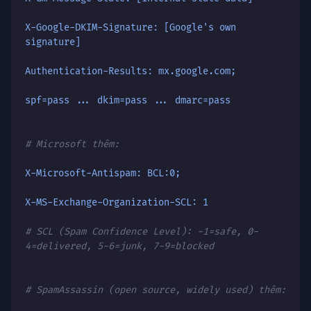
X-Google-DKIM-Signature: [Google's own
signature]
Authentication-Results: mx.google.com;
spf=pass ... dkim=pass ... dmarc=pass
# Microsoft thêm:
X-Microsoft-Antispam: BCL:0;
X-MS-Exchange-Organization-SCL: 1
# SCL (Spam Confidence Level): -1=safe, 0-
4=delivered, 5-6=junk, 7-9=blocked
# SpamAssassin (open source, widely used) thêm: