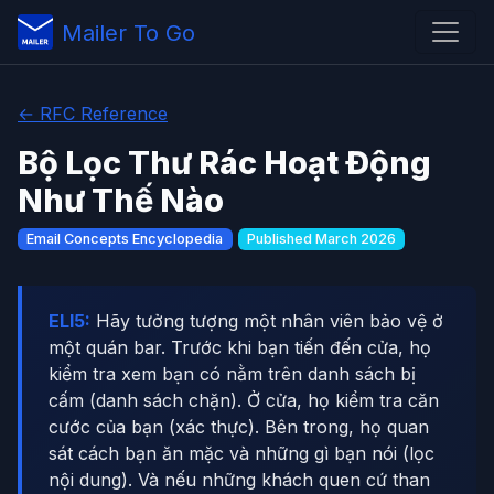
Mailer To Go
← RFC Reference
Bộ Lọc Thư Rác Hoạt Động
Như Thế Nào
Email Concepts Encyclopedia
Published March 2026
ELI5:
Hãy tưởng tượng một nhân viên bảo vệ ở
một quán bar. Trước khi bạn tiến đến cửa, họ
kiểm tra xem bạn có nằm trên danh sách bị
cấm (danh sách chặn). Ở cửa, họ kiểm tra căn
cước của bạn (xác thực). Bên trong, họ quan
sát cách bạn ăn mặc và những gì bạn nói (lọc
nội dung). Và nếu những khách quen cứ than