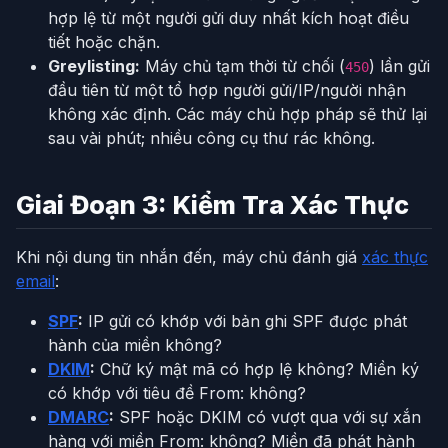
hợp lệ từ một người gửi duy nhất kích hoạt điều
tiết hoặc chặn.
Greylisting:
Máy chủ tạm thời từ chối (
) lần gửi
450
đầu tiên từ một tổ hợp người gửi/IP/người nhận
không xác định. Các máy chủ hợp pháp sẽ thử lại
sau vài phút; nhiều công cụ thư rác không.
Giai Đoạn 3: Kiểm Tra Xác Thực
Khi nội dung tin nhắn đến, máy chủ đánh giá
xác thực
email
:
SPF
:
IP gửi có khớp với bản ghi SPF được phát
hành của miền không?
DKIM
:
Chữ ký mật mã có hợp lệ không? Miền ký
có khớp với tiêu đề From: không?
DMARC
:
SPF hoặc DKIM có vượt qua với sự xắn
hàng với miền From: không? Miền đã phát hành