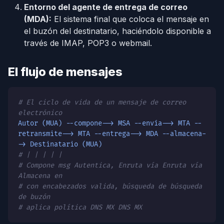
Entorno del agente de entrega de correo
(MDA):
El sistema final que coloca el mensaje en
el buzón del destinatario, haciéndolo disponible a
través de IMAP, POP3 o webmail.
El flujo de mensajes
# El ciclo de vida de un mensaje de correo
electrónico
Autor (MUA) --compone--> MSA --envía--> MTA --
retransmite--> MTA --entrega--> MDA --almacena-
-> Destinatario (MUA)
# | | | | |
# Compone msg Autentica, Enruta vía Enruta vía
Almacena en
# con encabezados valida, búsqueda de búsqueda
de buzón
# aplica política DNS MX DNS MX