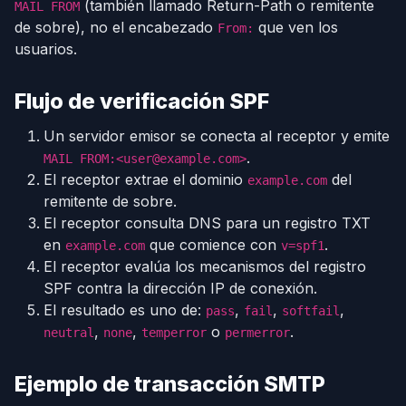
(también llamado Return-Path o remitente
MAIL FROM
de sobre), no el encabezado
que ven los
From:
usuarios.
Flujo de verificación SPF
Un servidor emisor se conecta al receptor y emite
.
MAIL FROM:<user@example.com>
El receptor extrae el dominio
del
example.com
remitente de sobre.
El receptor consulta DNS para un registro TXT
en
que comience con
.
example.com
v=spf1
El receptor evalúa los mecanismos del registro
SPF contra la dirección IP de conexión.
El resultado es uno de:
,
,
,
pass
fail
softfail
,
,
o
.
neutral
none
temperror
permerror
Ejemplo de transacción SMTP