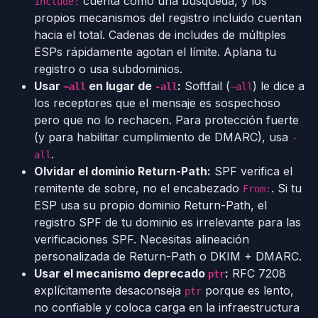
cuenta como una búsqueda, y los
include:
propios mecanismos del registro incluido cuentan
hacia el total. Cadenas de includes de múltiples
ESPs rápidamente agotan el límite. Aplana tu
registro o usa subdominios.
Usar
en lugar de
:
Softfail (
) le dice a
~all
-all
~all
los receptores que el mensaje es sospechoso
pero que no lo rechacen. Para protección fuerte
(y para habilitar cumplimiento de DMARC), usa
-
.
all
Olvidar el dominio Return-Path:
SPF verifica el
remitente de sobre, no el encabezado
. Si tu
From:
ESP usa su propio dominio Return-Path, el
registro SPF de tu dominio es irrelevante para las
verificaciones SPF. Necesitas alineación
personalizada de Return-Path o DKIM + DMARC.
Usar el mecanismo deprecado
:
RFC 7208
ptr
explícitamente desaconseja
porque es lento,
ptr
no confiable y coloca carga en la infraestructura