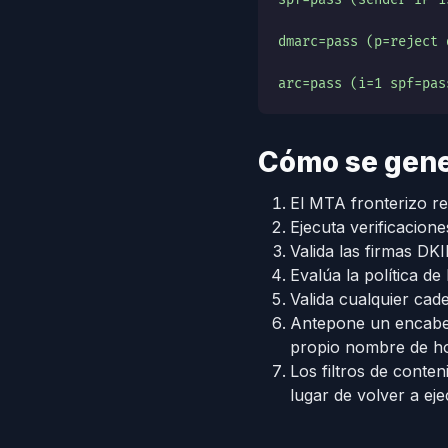
dmarc=pass (p=reject 
arc=pass (i=1 spf=pas
Cómo se gen
El MTA fronterizo re
Ejecuta verificacion
Valida las firmas D
Evalúa la política d
Valida cualquier ca
Antepone un encab
propio nombre de ho
Los filtros de conte
lugar de volver a eje