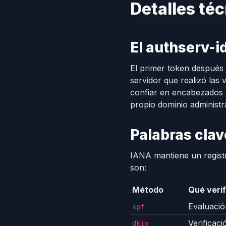
Detalles té
El authserv-i
El primer token después
servidor que realizó las 
confiar en encabezados
propio dominio administr
Palabras cla
IANA mantiene un regist
son:
Método
Qué verif
Evaluació
spf
Verificac
dkim