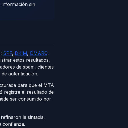
a información sin
s:
SPF
,
DKIM
,
DMARC
,
strar estos resultados,
cadores de spam, clientes
de autenticación.
ucturada para que el MTA
) registre el resultado de
puede ser consumido por
efinaron la sintaxis,
e confianza.