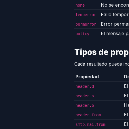
No se encont
none
Fallo tempor
temperror
Error perman
permerror
El mensaje pa
policy
Tipos de pro
Cada resultado puede inc
Propiedad
De
El
header.d
El
header.s
Ha
header.b
El
header.from
El
smtp.mailfrom