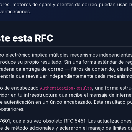
riores, motores de spam y clientes de correo puedan usar l
verificaciones.
ste esta RFC
eo electrónico implica múltiples mecanismos independiente
oduce su propio resultado. Sin una forma estándar de regi
dena de entrega de correo — filtros de contenido, clasifi
 tendría que reevaluar independientemente cada mecanismo 
po de encabezado
, una forma estr
Authentication-Results
vidor en tu infraestructura que recibe el mensaje de internet
 de autenticación en un único encabezado. Este resultado 
osteriores.
01, que a su vez obsoletó RFC 5451. Las actualizaciones r
ve de método adicionales y aclararon el manejo de límites d