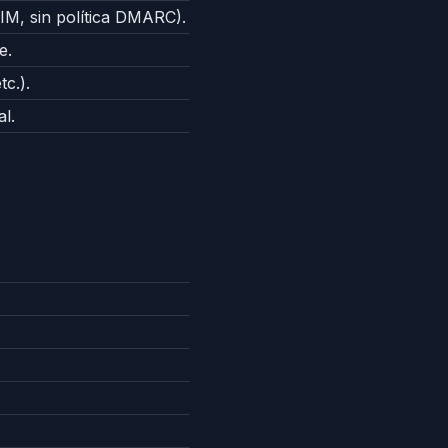
KIM, sin política DMARC).
e.
c.).
al.