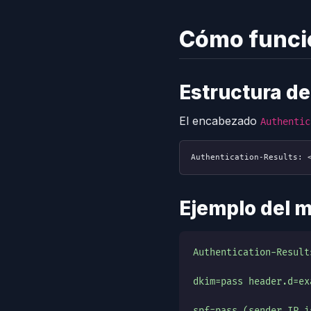
Cómo funci
Estructura d
El encabezado
Authentic
Authentication-Results: 
Ejemplo del 
Authentication-Result
dkim=pass header.d=ex
spf=pass (sender IP i