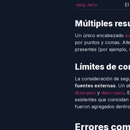
El
smtp.helo
Múltiples res
Un único encabezado
Au
por puntos y comas. Alt
presentes (por ejemplo,
Límites de co
La consideración de segu
fuentes externas
. Un a
y
. 
dkim=pass
dmarc=pass
existentes que coincida
fueron agregados dentro 
Errores co