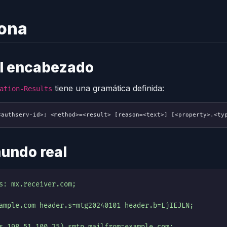
ona
el encabezado
tiene una gramática definida:
ation-Results
<authserv-id>; <method>=<result> [reason=<text>] [<property>.<ty
mundo real
s: mx.receiver.com;
ample.com header.s=mtg20240101 header.b=LjIEJLN;
s 198.51.100.25) smtp.mailfrom=example.com;