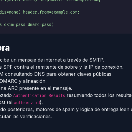
dis=none) header.from=example.com;
s dkim=pass dmarc=pass)
era
cibe un mensaje de internet a través de SMTP.
es SPF contra el remitente de sobre y la IP de conexión.
KIM consultando DNS para obtener claves públicas.
e DMARC y alineación.
dena ARC presente en el mensaje.
ezado
resumiendo todos los resultad
Authentication-Results
st (el
).
authserv-id
nido posteriores, motores de spam y lógica de entrega lee
cutar las verificaciones.