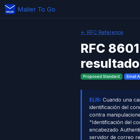
Mailer To Go
← RFC Reference
RFC 8601
resultado
Proposed Standard
Email A
ELI5:
Cuando una carta
identificación del co
contra manipulacione
"Identificación del co
encabezado Authentic
servidor de correo re