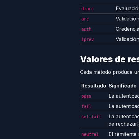
Evaluació
dmarc
Validació
arc
Credenci
auth
Validació
iprev
Valores de re
Cada método produce uno
Resultado
Significado
La autenticac
pass
La autenticac
fail
La autenticac
softfail
de rechazarl
El remitente
neutral