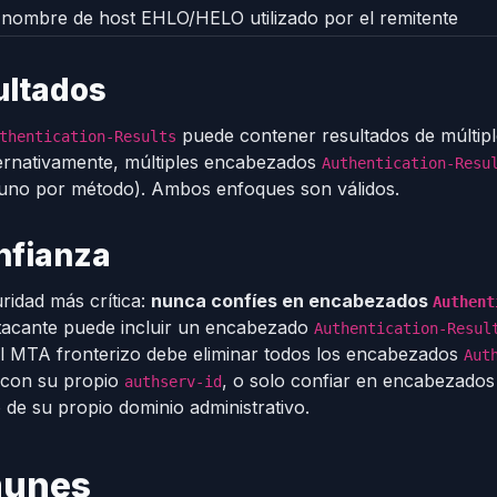
 nombre de host EHLO/HELO utilizado por el remitente
ultados
puede contener resultados de múltip
thentication-Results
ernativamente, múltiples encabezados
Authentication-Resu
 uno por método). Ambos enfoques son válidos.
nfianza
ridad más crítica:
nunca confíes en encabezados
Authent
tacante puede incluir un encabezado
Authentication-Resul
El MTA fronterizo debe eliminar todos los encabezados
Aut
n con su propio
, o solo confiar en encabezados
authserv-id
de su propio dominio administrativo.
munes