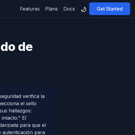
Features
Plans
Docs
Get Started
do de
eguridad verifica la
pecciona el sello
sus hallazgos:
intacto." El
arizada para que el
e autenticación para