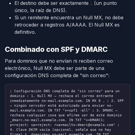
El destino debe ser exactamente
(un punto
.
único, la raíz de DNS).
Si un remitente encuentra un Null MX, no debe
retroceder a registros A/AAAA. El Null MX es
definitivo.
Combinado con SPF y DMARC
Para dominios que no envían ni reciben correo
electrónico, Null MX debe ser parte de una
configuración DNS completa de "sin correo":
; Configuración DNS completa de "sin correo" para un
dominio
; 1. Null MX — rechaza el correo entrante
inmediatamente
no-mail.example.com. IN MX 0 .
; 2. SPF
— ningún servidor está autorizado para enviar
no-
mail.example.com. IN TXT "v=spf1 -all"
; 3. DMARC —
rechaza cualquier cosa que afirme ser de este dominio
_dmarc.no-mail.example.com. IN TXT "v=DMARC1;
p=reject; sp=reject; rua=mailto:dmarc@example.com"
;
4. Clave DKIM vacía (opcional, señala que no hay
firma)
*._domainkey.no-mail.example.com. IN TXT