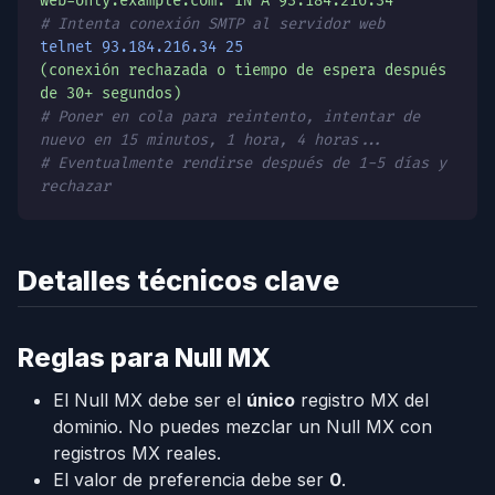
web-only.example.com. IN A 93.184.216.34
# Intenta conexión SMTP al servidor web
telnet 93.184.216.34 25
(conexión rechazada o tiempo de espera después
de 30+ segundos)
# Poner en cola para reintento, intentar de
nuevo en 15 minutos, 1 hora, 4 horas...
# Eventualmente rendirse después de 1-5 días y
rechazar
Detalles técnicos clave
Reglas para Null MX
El Null MX debe ser el
único
registro MX del
dominio. No puedes mezclar un Null MX con
registros MX reales.
El valor de preferencia debe ser
0
.