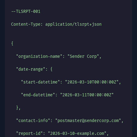
--TLSRPT-001
Content-Type: application/tlsrpt+json
{
  "organization-name": "Sender Corp",
  "date-range": {
    "start-datetime": "2026-03-10T00:00:00Z",
    "end-datetime": "2026-03-11T00:00:00Z"
  },
  "contact-info": "postmaster@sendercorp.com",
  "report-id": "2026-03-10-example.com",