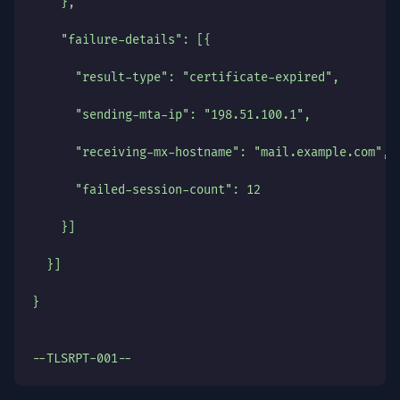
    },
    "failure-details": [{
      "result-type": "certificate-expired",
      "sending-mta-ip": "198.51.100.1",
      "receiving-mx-hostname": "mail.example.com",
      "failed-session-count": 12
    }]
  }]
}
--TLSRPT-001--