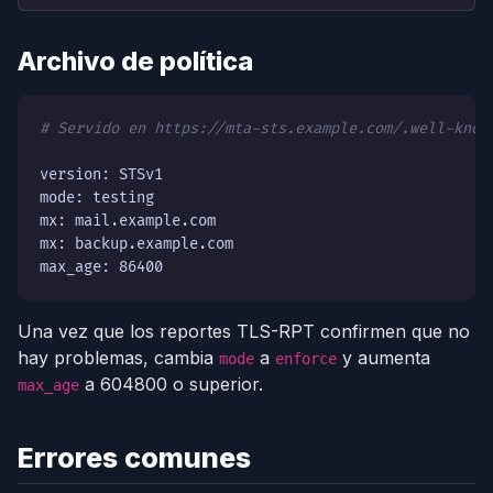
Archivo de política
# Servido en https://mta-sts.example.com/.well-know
version: STSv1

mode: testing

mx: mail.example.com

mx: backup.example.com

max_age: 86400
Una vez que los reportes TLS-RPT confirmen que no
hay problemas, cambia
a
y aumenta
mode
enforce
a 604800 o superior.
max_age
Errores comunes