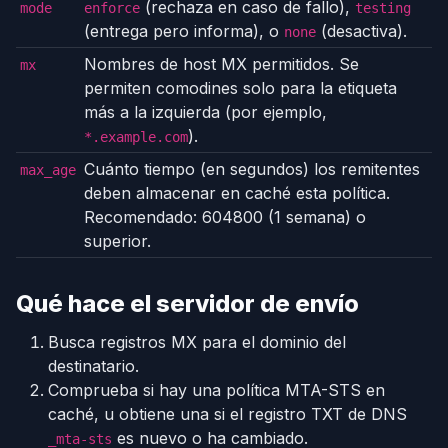
(rechaza en caso de fallo),
mode
enforce
testing
(entrega pero informa), o
(desactiva).
none
Nombres de host MX permitidos. Se
mx
permiten comodines solo para la etiqueta
más a la izquierda (por ejemplo,
).
*.example.com
Cuánto tiempo (en segundos) los remitentes
max_age
deben almacenar en caché esta política.
Recomendado: 604800 (1 semana) o
superior.
Qué hace el servidor de envío
Busca registros MX para el dominio del
destinatario.
Comprueba si hay una política MTA-STS en
caché, u obtiene una si el registro TXT de DNS
es nuevo o ha cambiado.
_mta-sts