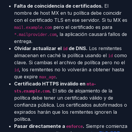
Falta de coincidencia de certificados.
El
nombre de host MX en tu política debe coincidir
con el certificado TLS en ese servidor. Si tu MX es
pero el certificado es para
mail.example.com
, la aplicación causará fallos de
*.mailprovider.com
entrega.
Olvidar actualizar el
de DNS.
Los remitentes
id
almacenan en caché la política usando el
como
id
clave. Si cambias el archivo de política pero no el
, los remitentes no lo volverán a obtener hasta
id
que expire
.
max_age
Certificado HTTPS inválido en
mta-
.
El sitio de alojamiento de la
sts.example.com
política debe tener un certificado válido y de
confianza pública. Los certificados autofirmados o
expirados harán que los remitentes ignoren la
política.
Pasar directamente a
.
Siempre comienza
enforce