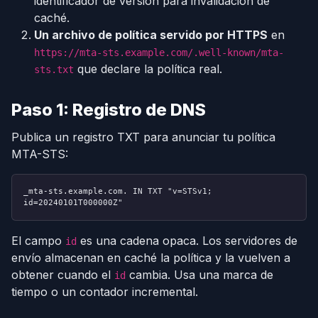
identificador de versión para invalidación de
caché.
Un archivo de política servido por HTTPS
en
https://mta-sts.example.com/.well-known/mta-
que declare la política real.
sts.txt
Paso 1: Registro de DNS
Publica un registro TXT para anunciar tu política
MTA-STS:
_mta-sts.example.com. IN TXT "v=STSv1;
id=20240101T000000Z"
El campo
es una cadena opaca. Los servidores de
id
envío almacenan en caché la política y la vuelven a
obtener cuando el
cambia. Usa una marca de
id
tiempo o un contador incremental.