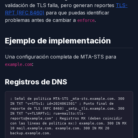
validación de TLS falla, pero generan reportes
TLS-
RPT (RFC 8460)
para que puedas identificar
problemas antes de cambiar a
.
enforce
Ejemplo de implementación
Una configuración completa de MTA-STS para
:
example.com
Registros de DNS
; Señal de política MTA-STS
_mta-sts.example.com. 300
IN TXT "v=STSv1; id=2024061501"
; Punto final de
reporte de TLS (RFC 8460)
_smtp._tls.example.com. 300
IN TXT "v=TLSRPTv1; rua=mailto:tls-
reports@example.com"
; Registros MX (deben coincidir
con las líneas de política mx:)
example.com. 300 IN MX
10 mail.example.com. example.com. 300 IN MX 20
backup.example.com.