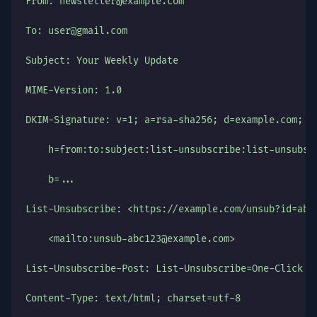
From: newsletter@example.com
To: user@gmail.com
Subject: Your Weekly Update
MIME-Version: 1.0
DKIM-Signature: v=1; a=rsa-sha256; d=example.com; s
    h=from:to:subject:list-unsubscribe:list-unsubsc
    b=...
List-Unsubscribe: <https://example.com/unsub?id=abc
    <mailto:unsub-abc123@example.com>
List-Unsubscribe-Post: List-Unsubscribe=One-Click
Content-Type: text/html; charset=utf-8