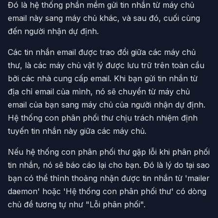
Đó là hệ thống phần mềm gửi tin nhắn từ máy chủ
email này sang máy chủ khác, và sau đó, cuối cùng
đến người nhận dự định.
Các tin nhắn email được trao đổi giữa các máy chủ
thư, là các máy chủ vật lý được lưu trữ trên toàn cầu
bởi các nhà cung cấp email. Khi bạn gửi tin nhắn từ
địa chỉ email của mình, nó sẽ chuyển từ máy chủ
email của bạn sang máy chủ của người nhận dự định.
Hệ thống con phân phối thư chịu trách nhiệm định
tuyến tin nhắn này giữa các máy chủ.
Nếu hệ thống con phân phối thư gặp lỗi khi phân phối
tin nhắn, nó sẽ báo cáo lại cho bạn. Đó là lý do tại sao
bạn có thể thỉnh thoảng nhận được tin nhắn từ 'mailer
daemon' hoặc 'Hệ thống con phân phối thư' có dòng
chủ đề tương tự như "Lỗi phân phối".