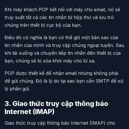
Khi máy khách POP kết nối với máy chủ email, nó sẽ
truy xuất tất cả các tin nhắn từ hộp thư và lưu trữ
chúng trên thiết bị cục bộ của bạn.
Điều đó có nghĩa là bạn có thể giữ một bản sao của
tin nhắn của mình và truy cập chúng ngoại tuyến. Sau
khi tải xuống và chuyển tiếp tin nhắn đến thiết bị của
bạn, chúng sẽ bị xóa khỏi máy chủ từ xa.
POP được thiết kế để nhận email nhưng không phải
để gửi chúng. Đó là lý do tại sao bạn cần SMTP để xử
lý phần gửi.
3. Giao thức truy cập thông báo
Internet (IMAP)
Giao thức truy cập thông báo Internet (IMAP) cho