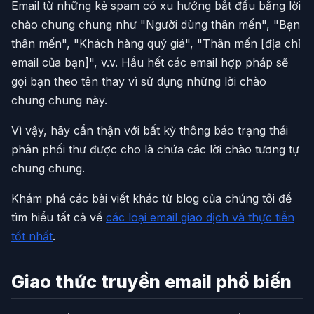
Email từ những kẻ spam có xu hướng bắt đầu bằng lời
chào chung chung như "Người dùng thân mến", "Bạn
thân mến", "Khách hàng quý giá", "Thân mến [địa chỉ
email của bạn]", v.v. Hầu hết các email hợp pháp sẽ
gọi bạn theo tên thay vì sử dụng những lời chào
chung chung này.
Vì vậy, hãy cẩn thận với bất kỳ thông báo trạng thái
phân phối thư được cho là chứa các lời chào tương tự
chung chung.
Khám phá các bài viết khác từ blog của chúng tôi để
tìm hiểu tất cả về
các loại email giao dịch và thực tiễn
tốt nhất
.
Giao thức truyền email phổ biến