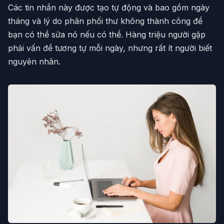
Các tin nhắn này được tạo tự động và bao gồm ngày
tháng và lý do phân phối thư không thành công để
bạn có thể sửa nó nếu có thể. Hàng triệu người gặp
phải vấn đề tương tự mỗi ngày, nhưng rất ít người biết
nguyên nhân.