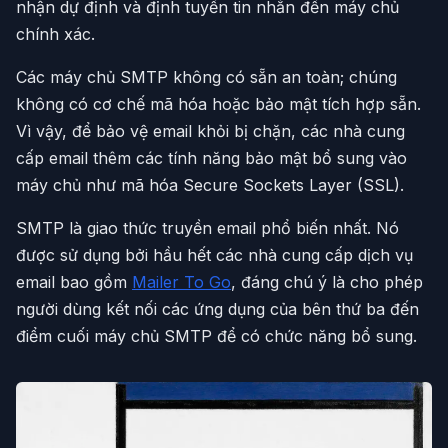
nhận dự định và định tuyến tin nhắn đến máy chủ
chính xác.
Các máy chủ SMTP không có sẵn an toàn; chúng
không có cơ chế mã hóa hoặc bảo mật tích hợp sẵn.
Vì vậy, để bảo vệ email khỏi bị chặn, các nhà cung
cấp email thêm các tính năng bảo mật bổ sung vào
máy chủ như mã hóa Secure Sockets Layer (SSL).
SMTP là giao thức truyền email phổ biến nhất. Nó
được sử dụng bởi hầu hết các nhà cung cấp dịch vụ
email bao gồm
Mailer To Go
, đáng chú ý là cho phép
người dùng kết nối các ứng dụng của bên thứ ba đến
điểm cuối máy chủ SMTP để có chức năng bổ sung.