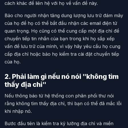
cách khác để liên hệ với họ về vấn đề này.
Bảo cho người nhận tăng dung lượng lưu trữ đám mây
của họ để họ có thể bắt đầu nhận các email điện tử
quan trọng. Họ cũng có thể cung cấp một địa chỉ để
chuyển tiếp tin nhắn của bạn trong khi họ sắp xếp
vấn đề lưu trữ của mình, vì vậy hãy yêu cầu họ cung
cấp địa chỉ hoặc bảo họ kiểm tra cài đặt chuyển tiếp
của họ.
2. Phải làm gì nếu nó nói "không tìm
thấy địa chỉ"
Nếu thông báo từ hệ thống con phân phối thư nói
rằng không tìm thấy địa chỉ, thì bạn có thể đã mắc lỗi
khi nhập nó.
Bước đầu tiên là kiểm tra kỹ lưỡng địa chỉ và miền