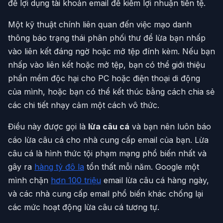
để lợi dụng tài khoản email để kiếm lợi nhuận tiền tệ.
Một kỹ thuật chính liên quan đến việc mạo danh
thông báo trạng thái phân phối thư để lừa bạn nhấp
vào liên kết đáng ngờ hoặc mở tệp đính kèm. Nếu bạn
nhấp vào liên kết hoặc mở tệp, bạn có thể giới thiệu
phần mềm độc hại cho PC hoặc điện thoại di động
của mình, hoặc bạn có thể kết thúc bằng cách chia sẻ
các chi tiết nhạy cảm một cách vô thức.
Điều này được gọi là
lừa câu cá
và bạn nên luôn báo
cáo lừa câu cá cho nhà cung cấp email của bạn. Lừa
câu cá là hình thức tội phạm mạng phổ biến nhất và
gây ra
hàng tỷ đô la
tổn thất mỗi năm. Google một
mình chặn
hơn 100 triệu
email lừa câu cá hàng ngày,
và các nhà cung cấp email phổ biến khác chống lại
các mức hoạt động lừa câu cá tương tự.