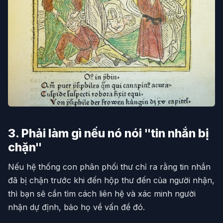
3. Phải làm gì nếu nó nói "tin nhắn bị
chặn"
Nếu hệ thống con phân phối thư chỉ ra rằng tin nhắn
đã bị chặn trước khi đến hộp thư đến của người nhận,
thì bạn sẽ cần tìm cách liên hệ và xác minh người
nhận dự định, bảo họ về vấn đề đó.