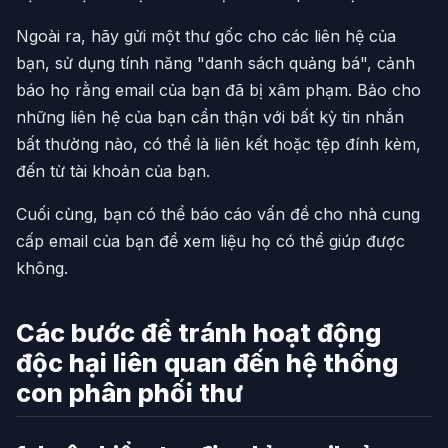
Ngoài ra, hãy gửi một thư gốc cho các liên hệ của
bạn, sử dụng tính năng "danh sách quảng bá", cảnh
báo họ rằng email của bạn đã bị xâm phạm. Bảo cho
những liên hệ của bạn cẩn thận với bất kỳ tin nhắn
bất thường nào, có thể là liên kết hoặc tệp đính kèm,
đến từ tài khoản của bạn.
Cuối cùng, bạn có thể báo cáo vấn đề cho nhà cung
cấp email của bạn để xem liệu họ có thể giúp được
không.
Các bước để tránh hoạt động
độc hại liên quan đến hệ thống
con phân phối thư