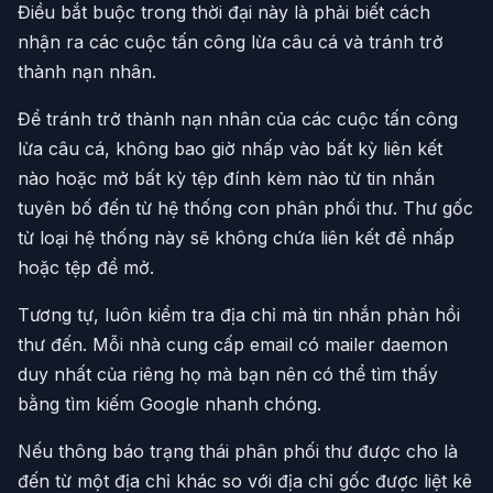
Điều bắt buộc trong thời đại này là phải biết cách
nhận ra các cuộc tấn công lừa câu cá và tránh trở
thành nạn nhân.
Để tránh trở thành nạn nhân của các cuộc tấn công
lừa câu cá, không bao giờ nhấp vào bất kỳ liên kết
nào hoặc mở bất kỳ tệp đính kèm nào từ tin nhắn
tuyên bố đến từ hệ thống con phân phối thư. Thư gốc
từ loại hệ thống này sẽ không chứa liên kết để nhấp
hoặc tệp để mở.
Tương tự, luôn kiểm tra địa chỉ mà tin nhắn phản hồi
thư đến. Mỗi nhà cung cấp email có mailer daemon
duy nhất của riêng họ mà bạn nên có thể tìm thấy
bằng tìm kiếm Google nhanh chóng.
Nếu thông báo trạng thái phân phối thư được cho là
đến từ một địa chỉ khác so với địa chỉ gốc được liệt kê