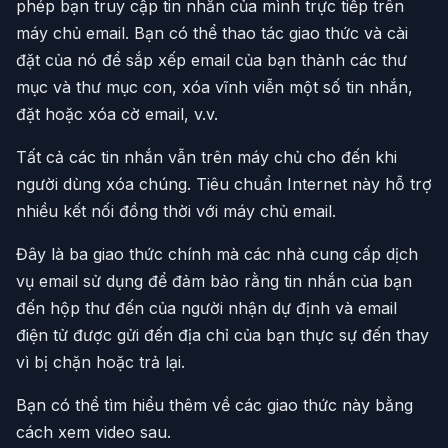
phép bạn truy cập tin nhắn của mình trực tiếp trên
máy chủ email. Bạn có thể thao tác giao thức và cài
đặt của nó để sắp xếp email của bạn thành các thư
mục và thư mục con, xóa vĩnh viễn một số tin nhắn,
đặt hoặc xóa cờ email, v.v.
Tất cả các tin nhắn vẫn trên máy chủ cho đến khi
người dùng xóa chúng. Tiêu chuẩn Internet này hỗ trợ
nhiều kết nối đồng thời với máy chủ email.
Đây là ba giao thức chính mà các nhà cung cấp dịch
vụ email sử dụng để đảm bảo rằng tin nhắn của bạn
đến hộp thư đến của người nhận dự định và email
điện tử được gửi đến địa chỉ của bạn thực sự đến thay
vì bị chặn hoặc trả lại.
Bạn có thể tìm hiểu thêm về các giao thức này bằng
cách xem video sau.