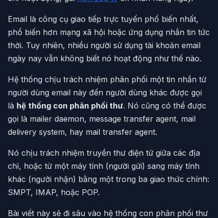
Email là công cụ giao tiếp trực tuyến phổ biến nhất,
phổ biến hơn mạng xã hội hoặc ứng dụng nhắn tin tức
thời. Tuy nhiên, nhiều người sử dụng tài khoản email
ngày nay vẫn không biết nó hoạt động như thế nào.
Hệ thống chịu trách nhiệm phân phối một tin nhắn từ
người dùng email này đến người dùng khác được gọi
là
hệ thống con phân phối thư
. Nó cũng có thể được
gọi là mailer daemon, message transfer agent, mail
delivery system, hay mail transfer agent.
Nó chịu trách nhiệm truyền thư điện tử giữa các địa
chỉ, hoặc từ một máy tính (người gửi) sang máy tính
khác (người nhận) bằng một trong ba giao thức chính:
SMPT, IMAP, hoặc POP.
Bài viết này sẽ đi sâu vào hệ thống con phân phối thư