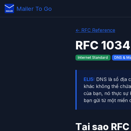
Mailer To Go
← RFC Reference
RFC 1034 
Internet Standard
DNS & Mai
ELI5:
DNS là sổ địa c
khác không thể chứa 
của bạn, nó thực sự 
bạn gửi từ một miền 
Tại sao RFC 