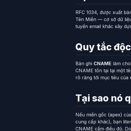
RFC 1034, được xuất bản
Tên Miền — cơ sở dữ liệ
tuyến email khác xây dựn
Quy tắc độ
Bản ghi
CNAME
làm cho 
CNAME tồn tại tại một t
rõ ràng tới mục tiêu của 
Tại sao nó q
Nếu miền gốc (apex) của
cung cấp khác), bạn lit
CNAME cấm điều đó. Do đ