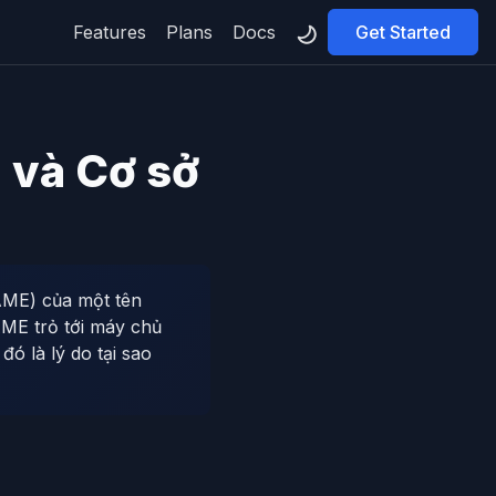
Features
Plans
Docs
Get Started
 và Cơ sở
NAME) của một tên
AME trỏ tới máy chủ
ó là lý do tại sao