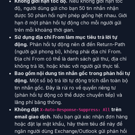
Không giới hạn tốc độ.
Nếu không giới hạn tốc
độ, người dùng gửi cho bạn 50 tin nhắn nhận
được 50 phản hồi nghỉ phép giống hệt nhau. Giới
hạn ở một phản hồi tự động cho mỗi người gửi
trên mỗi khoảng thời gian.
Sử dụng địa chỉ From làm mục tiêu trả lời tự
động.
Phản hồi tự động nên đi đến Return-Path
(người gửi phong bì), không phải địa chỉ From.
Địa chỉ From có thể là danh sách gửi thư, địa chỉ
không trả lời, hoặc khác với người gửi thực tế.
Bao gồm nội dung tin nhắn gốc trong phản hồi tự
động.
Một số bộ trả lời tự động trích dẫn toàn bộ
tin nhắn gốc. Đây là rủi ro về quyền riêng tư
(phản hồi tự động có thể được chuyển tiếp) và
lãng phí băng thông.
Không đặt
trên
X-Auto-Response-Suppress: All
email giao dịch.
Nếu bạn gửi xác nhận đơn hàng
hoặc đặt lại mật khẩu, hãy thêm tiêu đề này để
ngăn người dùng Exchange/Outlook gửi phản hồi