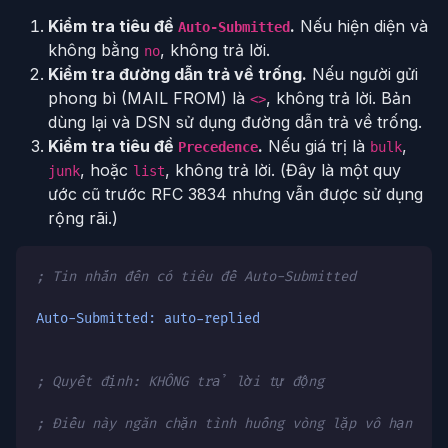
Kiểm tra tiêu đề
.
Nếu hiện diện và
Auto-Submitted
không bằng
, không trả lời.
no
Kiểm tra đường dẫn trả về trống.
Nếu người gửi
phong bì (MAIL FROM) là
, không trả lời. Bản
<>
dùng lại và DSN sử dụng đường dẫn trả về trống.
Kiểm tra tiêu đề
.
Nếu giá trị là
,
Precedence
bulk
, hoặc
, không trả lời. (Đây là một quy
junk
list
ước cũ trước RFC 3834 nhưng vẫn được sử dụng
rộng rãi.)
; Tin nhắn đến có tiêu đề Auto-Submitted
Auto-Submitted: auto-replied
; Quyết định: KHÔNG trả lời tự động
; Điều này ngăn chặn tình huống vòng lặp vô hạn