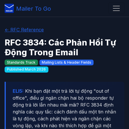
Mailer To Go
← RFC Reference
RFC 3834: Các Phản Hồi Tự
Động Trong Email
Standards Track
Mailing Lists & Header Fields
Published March 2026
ELI5:
Khi bạn đặt một trả lời tự động "out of
office", điều gì ngăn chặn hai bộ responder tự
động trả lời lẫn nhau mãi mãi? RFC 3834 định
nghĩa các quy tắc: cách đánh dấu một tin nhắn
là tự động, cách phát hiện và ngăn chặn các
vòng lặp, và khi nào thì thích hợp để gửi một