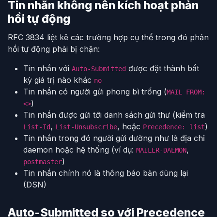
Tin nhắn không nên kích hoạt phản
hồi tự động
RFC 3834 liệt kê các trường hợp cụ thể trong đó phản
hồi tự động phải bị chặn:
Tin nhắn với
được đặt thành bất
Auto-Submitted
kỳ giá trị nào khác
no
Tin nhắn có người gửi phong bì trống (
MAIL FROM:
)
<>
Tin nhắn được gửi tới danh sách gửi thư (kiểm tra
,
, hoặc
)
List-Id
List-Unsubscribe
Precedence: list
Tin nhắn trong đó người gửi dường như là địa chỉ
daemon hoặc hệ thống (ví dụ:
,
MAILER-DAEMON
)
postmaster
Tin nhắn chính nó là thông báo bản dùng lại
(DSN)
Auto-Submitted so với Precedence