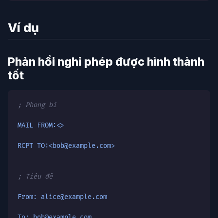
Ví dụ
Phản hồi nghỉ phép được hình thành
tốt
; Phong bì
MAIL FROM:<>
RCPT TO:<bob@example.com>
; Tiêu đề
From: alice@example.com
To: bob@example.com