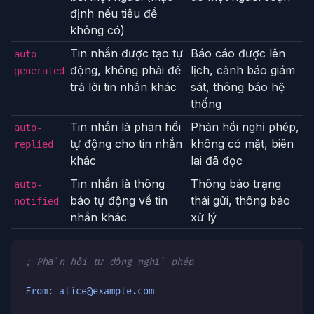
định nếu tiêu đề
không có)
Tin nhắn được tạo tự
Báo cáo được lên
auto-
động, không phải để
lịch, cảnh báo giám
generated
trả lời tin nhắn khác
sát, thông báo hệ
thống
Tin nhắn là phản hồi
Phản hồi nghỉ phép,
auto-
tự động cho tin nhắn
không có mặt, biên
replied
khác
lai đã đọc
Tin nhắn là thông
Thông báo trạng
auto-
báo tự động về tin
thái gửi, thông báo
notified
nhắn khác
xử lý
; Phản hồi tự động nghỉ phép
From: alice@example.com