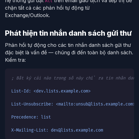
hệ thống gửi đặt
trên email giao dịch và tiếp thị để
All
chặn tất cả các phản hồi tự động từ
Exchange/Outlook.
Phát hiện tin nhắn danh sách gửi thư
Phản hồi tự động cho các tin nhắn danh sách gửi thư
đặc biệt là vấn đề — chúng đi đến toàn bộ danh sách.
Kiểm tra:
; Bất kỳ cái nào trong số này chỉ ra tin nhắn danh
List-Id: <dev.lists.example.com>
List-Unsubscribe: <mailto:unsub@lists.example.com>
Precedence: list
X-Mailing-List: dev@lists.example.com