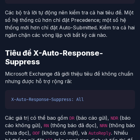
Các bộ trả lời tự động nên kiểm tra cả hai tiêu đề. Một
số hệ thống cũ hơn chỉ đặt Precedence; một số hệ
thống mới hơn chỉ đặt Auto-Submitted. Kiểm tra cả hai
ngăn chặn các vòng lặp với bất kỳ cái nào.
Tiêu đề X-Auto-Response-
Suppress
Microsoft Exchange đã giới thiệu tiêu đề không chuẩn
nhưng được hỗ trợ rộng rãi:
X-Auto-Response-Suppress: All
Các giá trị có thể bao gồm
(báo cáo gửi),
(báo
DR
NDR
cáo không gửi),
(thông báo đã đọc),
(thông báo
RN
NRN
chưa đọc),
(không có mặt), và
. Nhiều
OOF
AutoReply