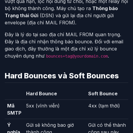
vượt quá hạn, lọc nội dung từ chối, hoặc một relay nội
bộ không thành công. Máy chủ tạo ra
Thông báo
Trạng thái Gửi
(DSN) và gửi lại địa chỉ người gửi
envelope (địa chỉ MAIL FROM).
Đây là lý do tại sao địa chỉ MAIL FROM quan trọng.
Đây là địa chỉ nhận thông báo bounce. Đối với email
giao dịch, đây thường là một địa chỉ xử lý bounce
chuyên dụng như
.
bounces+tag@yourdomain.com
Hard Bounces và Soft Bounces
Hard Bounce
Soft Bounce
Mã
5xx (vĩnh viễn)
4xx (tạm thời)
SMTP
Ý
Gửi sẽ không bao giờ
Gửi có thể thành
nghĩa
thành công
công sau này