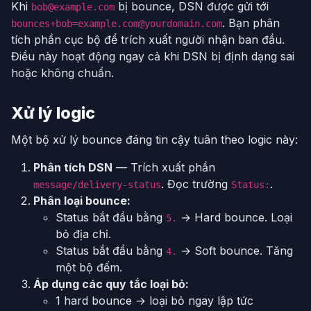
Khi
bị bounce, DSN được gửi tới
bob@example.com
. Bạn phân
bounces+bob=example.com@yourdomain.com
tích phần cục bộ để trích xuất người nhận ban đầu.
Điều này hoạt động ngay cả khi DSN bị định dạng sai
hoặc không chuẩn.
Xử lý logic
Một bộ xử lý bounce đáng tin cậy tuân theo logic này:
Phân tích DSN
— Trích xuất phần
. Đọc trường
.
message/delivery-status
Status:
Phân loại bounce:
Status bắt đầu bằng
→ Hard bounce. Loại
5.
bỏ địa chỉ.
Status bắt đầu bằng
→ Soft bounce. Tăng
4.
một bộ đếm.
Áp dụng các quy tắc loại bỏ:
1 hard bounce → loại bỏ ngay lập tức