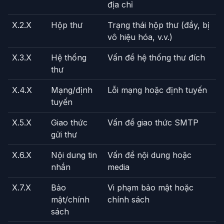
địa chỉ
X.2.X
Hộp thư
Trạng thái hộp thư (đầy, bị
vô hiệu hóa, v.v.)
X.3.X
Hệ thống
Vấn đề hệ thống thư đích
thư
X.4.X
Mạng/định
Lỗi mạng hoặc định tuyến
tuyến
X.5.X
Giao thức
Vấn đề giao thức SMTP
gửi thư
X.6.X
Nội dung tin
Vấn đề nội dung hoặc
nhắn
media
X.7.X
Bảo
Vi phạm bảo mật hoặc
mật/chính
chính sách
sách