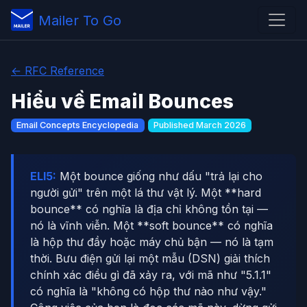
Mailer To Go
← RFC Reference
Hiểu về Email Bounces
Email Concepts Encyclopedia
Published March 2026
ELI5:
Một bounce giống như dấu "trả lại cho
người gửi" trên một lá thư vật lý. Một **hard
bounce** có nghĩa là địa chỉ không tồn tại —
nó là vĩnh viễn. Một **soft bounce** có nghĩa
là hộp thư đầy hoặc máy chủ bận — nó là tạm
thời. Bưu điện gửi lại một mẫu (DSN) giải thích
chính xác điều gì đã xảy ra, với mã như "5.1.1"
có nghĩa là "không có hộp thư nào như vậy."