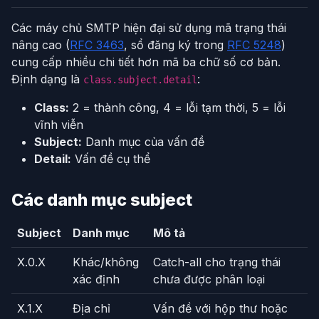
Các máy chủ SMTP hiện đại sử dụng mã trạng thái
nâng cao (
RFC 3463
, sổ đăng ký trong
RFC 5248
)
cung cấp nhiều chi tiết hơn mã ba chữ số cơ bản.
Định dạng là
:
class.subject.detail
Class:
2 = thành công, 4 = lỗi tạm thời, 5 = lỗi
vĩnh viễn
Subject:
Danh mục của vấn đề
Detail:
Vấn đề cụ thể
Các danh mục subject
Subject
Danh mục
Mô tả
X.0.X
Khác/không
Catch-all cho trạng thái
xác định
chưa được phân loại
X.1.X
Địa chỉ
Vấn đề với hộp thư hoặc