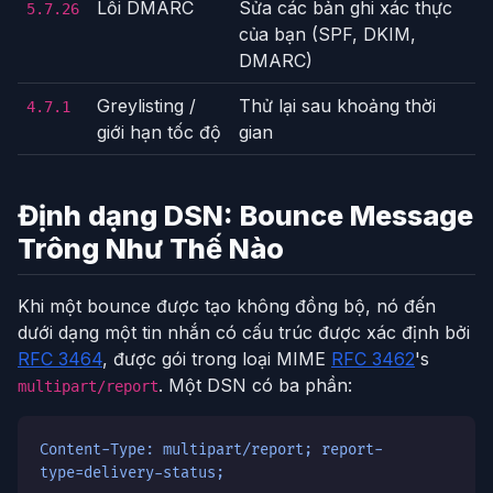
Lỗi DMARC
Sửa các bản ghi xác thực
5.7.26
của bạn (SPF, DKIM,
DMARC)
Greylisting /
Thử lại sau khoảng thời
4.7.1
giới hạn tốc độ
gian
Định dạng DSN: Bounce Message
Trông Như Thế Nào
Khi một bounce được tạo không đồng bộ, nó đến
dưới dạng một tin nhắn có cấu trúc được xác định bởi
RFC 3464
, được gói trong loại MIME
RFC 3462
's
. Một DSN có ba phần:
multipart/report
Content-Type: multipart/report; report-
type=delivery-status;