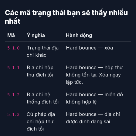
Các mã trạng thái bạn sẽ thấy nhiều
nhất
Mã
Ý nghĩa
Hành động
Trạng thái địa
Hard bounce — xóa
5.1.0
chỉ khác
Địa chỉ hộp
Hard bounce — hộp thư
5.1.1
thư đích tồi
không tồn tại. Xóa ngay
lập tức.
Địa chỉ hệ
Hard bounce — miền đó
5.1.2
thống đích tồi
không hợp lệ
Cú pháp địa
Hard bounce — địa chỉ
5.1.3
chỉ hộp thư
được định dạng sai
đích tồi