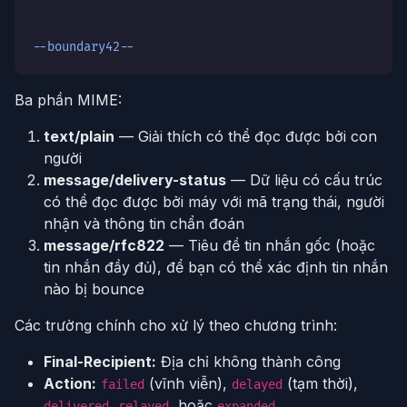
--boundary42--
Ba phần MIME:
text/plain
— Giải thích có thể đọc được bởi con
người
message/delivery-status
— Dữ liệu có cấu trúc
có thể đọc được bởi máy với mã trạng thái, người
nhận và thông tin chẩn đoán
message/rfc822
— Tiêu đề tin nhắn gốc (hoặc
tin nhắn đầy đủ), để bạn có thể xác định tin nhắn
nào bị bounce
Các trường chính cho xử lý theo chương trình:
Final-Recipient:
Địa chỉ không thành công
Action:
(vĩnh viễn),
(tạm thời),
failed
delayed
,
, hoặc
delivered
relayed
expanded