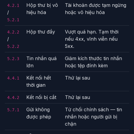
Hộp thư bị vô
Tài khoản được tạm ngừng
4.2.1
/
hiệu hóa
hoặc vô hiệu hóa
5.2.1
Hộp thư đầy
Vượt quá hạn. Tạm thời
4.2.2
/
nếu 4xx, vĩnh viễn nếu
5xx.
5.2.2
Tin nhắn quá
Giảm kích thước tin nhắn
5.2.3
lớn
hoặc tệp đính kèm
Kết nối hết
Thử lại sau
4.4.1
thời gian
Kết nối bị cắt
Thử lại sau
4.4.2
Gửi không
Từ chối chính sách — tin
5.7.1
được phép
nhắn hoặc người gửi bị
chặn