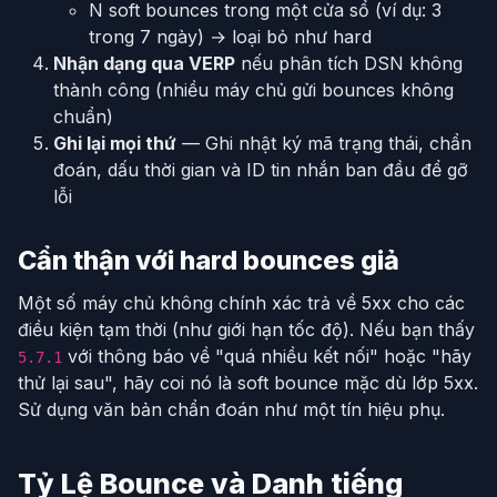
N soft bounces trong một cửa sổ (ví dụ: 3
trong 7 ngày) → loại bỏ như hard
Nhận dạng qua VERP
nếu phân tích DSN không
thành công (nhiều máy chủ gửi bounces không
chuẩn)
Ghi lại mọi thứ
— Ghi nhật ký mã trạng thái, chẩn
đoán, dấu thời gian và ID tin nhắn ban đầu để gỡ
lỗi
Cẩn thận với hard bounces giả
Một số máy chủ không chính xác trả về 5xx cho các
điều kiện tạm thời (như giới hạn tốc độ). Nếu bạn thấy
với thông báo về "quá nhiều kết nối" hoặc "hãy
5.7.1
thử lại sau", hãy coi nó là soft bounce mặc dù lớp 5xx.
Sử dụng văn bản chẩn đoán như một tín hiệu phụ.
Tỷ Lệ Bounce và Danh tiếng