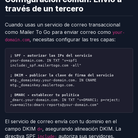
través de un tercero
Cuando usas un servicio de correo transaccional
como Mailer To Go para enviar correo como
your-
, necesitas configurar las tres capas:
domain.com
; SPF - autorizar las IPs del servicio
your-domain.com. IN TXT "v=spf1
include:_spf.mailertogo.com -all"
; DKIM - publicar la clave de firma del servicio
mtg._domainkey.your-domain.com. IN CNAME
mtg._domainkey.mailertogo.com.
; DMARC - establecer tu política
_dmarc.your-domain.com. IN TXT "v=DMARC1; p=reject;
rua=mailto:dmarc-reports@your-domain.com"
El servicio de correo envía con tu dominio en el
campo DKIM
, asegurando alineación DKIM. La
d=
directiva SPF
autoriza sus servidores.
include: