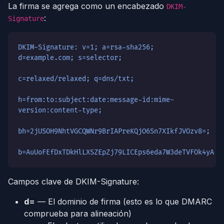
La firma se agrega como un encabezado
DKIM-
:
Signature
DKIM-Signature: v=1; a=rsa-sha256;
d=example.com; s=selector;
c=relaxed/relaxed; q=dns/txt;
h=from:to:subject:date:message-id:mime-
version:content-type;
bh=2jUSOH9NhtVGCQWNr9BrIAPreKQjO6Sn7XIkfJVOzv8=;
b=AuUoFEfDxTDkHlLXSZEpZj79LICEps6eda7W3deTVFOk4yA..
Campos clave de DKIM-Signature:
d=
— El dominio de firma (esto es lo que DMARC
comprueba para alineación)