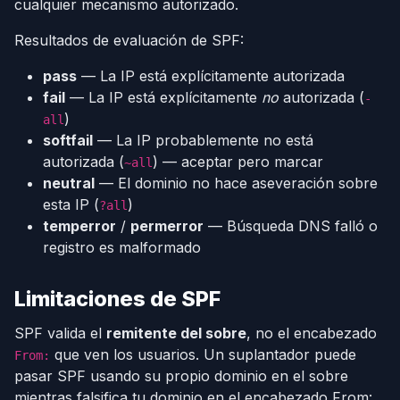
cualquier mecanismo autorizado.
Resultados de evaluación de SPF:
pass
— La IP está explícitamente autorizada
fail
— La IP está explícitamente
no
autorizada (
-
)
all
softfail
— La IP probablemente no está
autorizada (
) — aceptar pero marcar
~all
neutral
— El dominio no hace aseveración sobre
esta IP (
)
?all
temperror
/
permerror
— Búsqueda DNS falló o
registro es malformado
Limitaciones de SPF
SPF valida el
remitente del sobre
, no el encabezado
que ven los usuarios. Un suplantador puede
From:
pasar SPF usando su propio dominio en el sobre
mientras falsifica tu dominio en el encabezado From:.