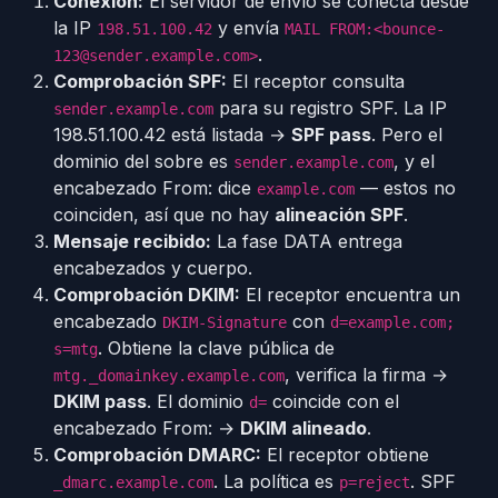
Conexión:
El servidor de envío se conecta desde
la IP
y envía
198.51.100.42
MAIL FROM:<bounce-
.
123@sender.example.com>
Comprobación SPF:
El receptor consulta
para su registro SPF. La IP
sender.example.com
198.51.100.42 está listada →
SPF pass
. Pero el
dominio del sobre es
, y el
sender.example.com
encabezado From: dice
— estos no
example.com
coinciden, así que no hay
alineación SPF
.
Mensaje recibido:
La fase DATA entrega
encabezados y cuerpo.
Comprobación DKIM:
El receptor encuentra un
encabezado
con
DKIM-Signature
d=example.com;
. Obtiene la clave pública de
s=mtg
, verifica la firma →
mtg._domainkey.example.com
DKIM pass
. El dominio
coincide con el
d=
encabezado From: →
DKIM alineado
.
Comprobación DMARC:
El receptor obtiene
. La política es
. SPF
_dmarc.example.com
p=reject