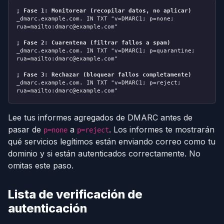
; Fase 1: Monitorear (recopilar datos, no aplicar)
_dmarc.example.com. IN TXT "v=DMARC1; p=none;
rua=mailto:dmarc@example.com"
; Fase 2: Cuarentena (filtrar fallos a spam)
_dmarc.example.com. IN TXT "v=DMARC1; p=quarantine;
rua=mailto:dmarc@example.com"
; Fase 3: Rechazar (bloquear fallos completamente)
_dmarc.example.com. IN TXT "v=DMARC1; p=reject;
rua=mailto:dmarc@example.com"
Lee tus informes agregados de DMARC antes de
pasar de
a
. Los informes te mostrarán
p=none
p=reject
qué servicios legítimos están enviando correo como tu
dominio y si están autenticados correctamente. No
omitas este paso.
Lista de verificación de
autenticación