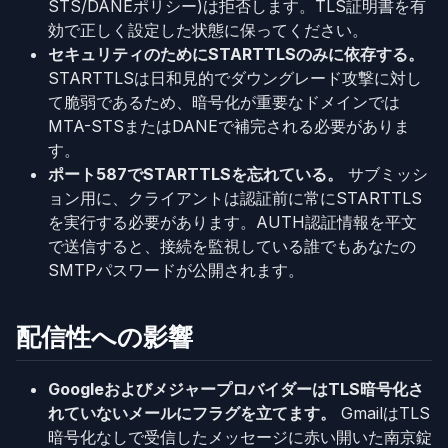
STS/DANEポリシー)は拒否します。TLS証明書を有
効で正しく設定した状態に保ってください。
セキュリティのためにSTARTTLSのみに依存する。
STARTTLSは日和見的でダウングレード攻撃に対し
て脆弱であるため、暗号化が重要なドメインでは
MTA-STSまたはDANEで補完される必要がありま
す。
ポート587でSTARTTLSを忘れている。
サブミッシ
ョン用に、クライアントは認証前に常にSTARTTLS
を実行する必要があります。AUTH認証情報を平文
で送信すると、接続を監視している誰でもあなたの
SMTPパスワードが公開されます。
配信性への影響
GoogleおよびメジャープロバイダーはTLS暗号化さ
れていないメールにフラグを立てます。
GmailはTLS
暗号化なしで受信したメッセージに赤い開いた南京錠