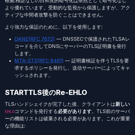
根拠:検証なしの日和見的暗号化は依然として暗号化なし
より優れています。受動的な監視から保護しますが、アク
ティブな中間者攻撃を防ぐことはできません。
より強力な保証のために、以下を使用します:
DANE(RFC 7672)
— DNSSECで保護されたTLSAレ
コードを介してDNSにサーバーのTLS証明書を発行
します。
MTA-STS(RFC 8461)
— 証明書検証を伴うTLSを要
求するポリシーを発行し、送信サーバーによってキャ
ッシュされます。
STARTTLS後のRe-EHLO
TLSハンドシェイクが完了した後、クライアントは
新しい
コマンドを発行する
必要があります
。TLS前のサーバ
EHLO
ーの機能リストは破棄される必要があります。これが重要
な理由は: