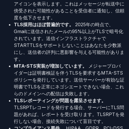
アイコンを表示します。これはメッセージが転送中に
傍受された可能性があることを受信者に通知し、信頼
度を低下させます。
TLS採用はほぼ普遍的です。
2025年の時点で、
Gmailに送信されたメールの95%以上がTLSで暗号化
されています。送信インフラストラクチャで
STARTTLSをサポートしないことはあなたを少数派
にし、送信者の評判に悪影響を与える可能性がありま
す。
MTA-STS実装が増加しています。
メジャープロバ
イダーは証明書検証を伴うTLSを要求するMTA-STS
ポリシーを発行しています。送信サーバーが有効な証
明書でTLSを正常にネゴシエートできない場合、これ
らのドメインへの配信は失敗します。
TLSレポーティングが問題を露呈させます。
TLSRPTレコードを発行する場合、サーバーにTLS問
題があれば、レポートを受け取ります。TLSRPTを発
行しない場合、接続失敗について盲目です。
コンプライアンス要件。
HIPAA、GDPR、PCI-DSS