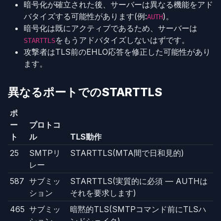
暗号化が確立された後、サーバーは異なる機能をアド
バタイズする可能性があります(例:
)。
AUTH
暗号化は既にアクティブであるため、サーバーは
をもうアドバタイズしないはずです。
STARTTLS
攻撃者はTLS前のEHLO応答を修正した可能性があり
ます。
異なるポートでのSTARTTLS
ポ
ー
プロトコ
ト
ル
TLS動作
25
SMTPリ
STARTTLS(MTA間で日和見的)
レー
587
サブミッ
STARTTLS(実質的に必須 — AUTHは
ション
それを要求します)
465
サブミッ
暗黙的TLS(SMTPコマンド前にTLSハ
ション
ンドシェイク)