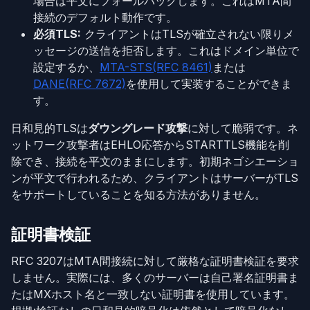
場合は平文にフォールバックします。これはMTA間
接続のデフォルト動作です。
必須TLS:
クライアントはTLSが確立されない限りメ
ッセージの送信を拒否します。これはドメイン単位で
設定するか、
MTA-STS(RFC 8461)
または
DANE(RFC 7672)
を使用して実装することができま
す。
日和見的TLSは
ダウングレード攻撃
に対して脆弱です。ネ
ットワーク攻撃者はEHLO応答からSTARTTLS機能を削
除でき、接続を平文のままにします。初期ネゴシエーショ
ンが平文で行われるため、クライアントはサーバーがTLS
をサポートしていることを知る方法がありません。
証明書検証
RFC 3207はMTA間接続に対して厳格な証明書検証を要求
しません。実際には、多くのサーバーは自己署名証明書ま
たはMXホスト名と一致しない証明書を使用しています。