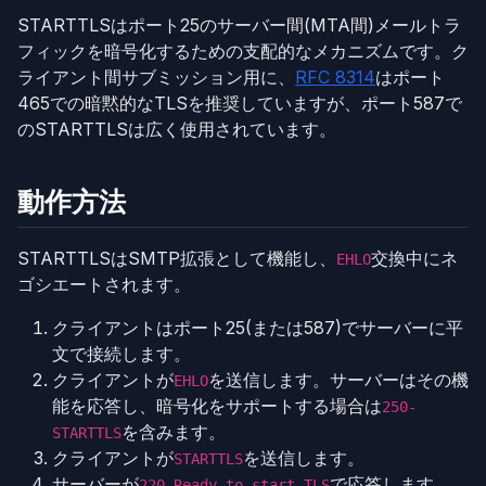
STARTTLSはポート25のサーバー間(MTA間)メールトラ
フィックを暗号化するための支配的なメカニズムです。ク
ライアント間サブミッション用に、
RFC 8314
はポート
465での暗黙的なTLSを推奨していますが、ポート587で
のSTARTTLSは広く使用されています。
動作方法
STARTTLSはSMTP拡張として機能し、
交換中にネ
EHLO
ゴシエートされます。
クライアントはポート25(または587)でサーバーに平
文で接続します。
クライアントが
を送信します。サーバーはその機
EHLO
能を応答し、暗号化をサポートする場合は
250-
を含みます。
STARTTLS
クライアントが
を送信します。
STARTTLS
サーバーが
で応答します。
220 Ready to start TLS