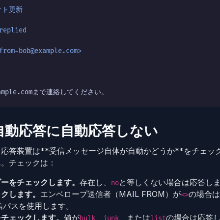
ェクト更新
replied
from-bob@example.com>
xample.comまで連絡してください。
自動応答に自動応答しない
応答装置は**受信メッセージ自体が自動かどうか**をチェッ
ん。チェックは：
ダーをチェックします。
存在し、
と等しくない場合は応答し
no
ックします。
エンベロープ送信者（MAIL FROM）が
の場合は
<>
信パスを使用します。
をチェックします。
値が
、
、または
の場合は応答し
bulk
junk
list