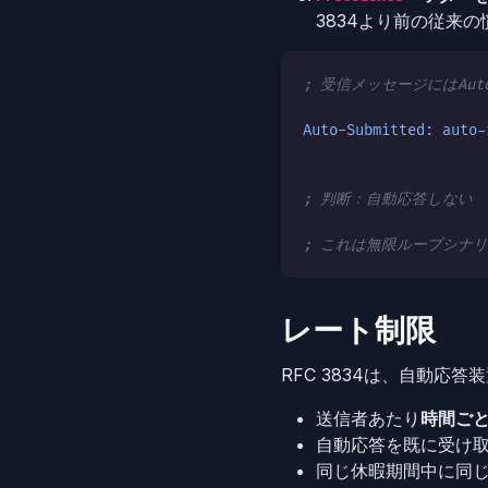
3834より前の従来
; 受信メッセージにはAuto
Auto-Submitted: auto-
; 判断：自動応答しない
; これは無限ループシナ
レート制限
RFC 3834は、自動
送信者あたり
時間ごと
自動応答を既に受け
同じ休暇期間中に同