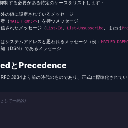
応答を抑制する必要がある特定のケースをリストします：
以外の値に設定されているメッセージ
信者（
）を持つメッセージ
MAIL FROM:<>
送信されたメッセージ（
、
、または
List-Id
List-Unsubscribe
Pr
たはシステムアドレスと思われるメッセージ（例：
MAILER-DAEM
知（DSN）であるメッセージ
tedとPrecedence
RFC 3834より前の時代のものであり、正式に標準化されて
然として一般的）