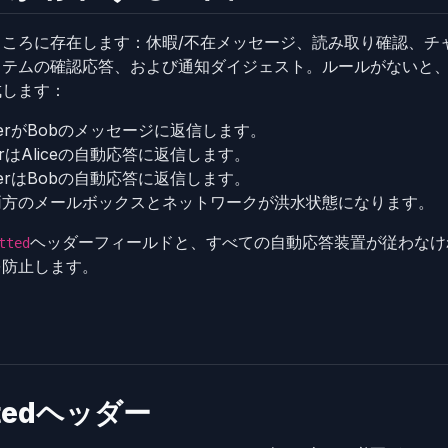
ころに存在します：休暇/不在メッセージ、読み取り確認、チ
ステムの確認応答、および通知ダイジェスト。ルールがないと
成します：
ponderがBobのメッセージに返信します。
nderはAliceの自動応答に返信します。
ponderはBobの自動応答に返信します。
両方のメールボックスとネットワークが洪水状態になります。
ヘッダーフィールドと、すべての自動応答装置が従わなけ
tted
を防止します。
ttedヘッダー