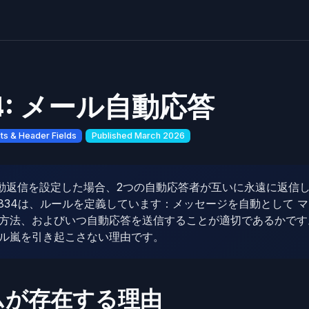
34: メール自動応答
sts & Header Fields
Published March 2026
動返信を設定した場合、2つの自動応答者が互いに永遠に返信
 3834は、ルールを定義しています：メッセージを自動として 
方法、およびいつ自動応答を送信することが適切であるかです
ル嵐を引き起こさない理由です。
ムが存在する理由