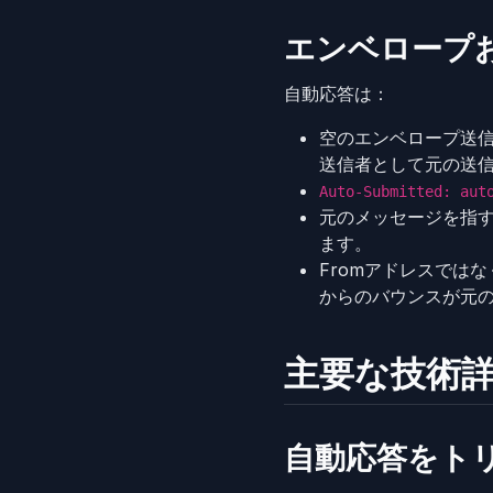
エンベロープ
自動応答は：
空のエンベロープ送
送信者として元の送
Auto-Submitted: aut
元のメッセージを指
ます。
Fromアドレスではな
からのバウンスが元
主要な技術
自動応答をト