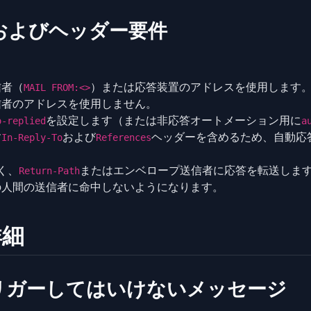
およびヘッダー要件
信者（
）または応答装置のアドレスを使用します
MAIL FROM:<>
信者のアドレスを使用しません。
を設定します（または非応答オートメーション用に
o-replied
a
す
および
ヘッダーを含めるため、自動応
In-Reply-To
References
く、
またはエンベロープ送信者に応答を転送しま
Return-Path
の人間の送信者に命中しないようになります。
詳細
リガーしてはいけないメッセージ