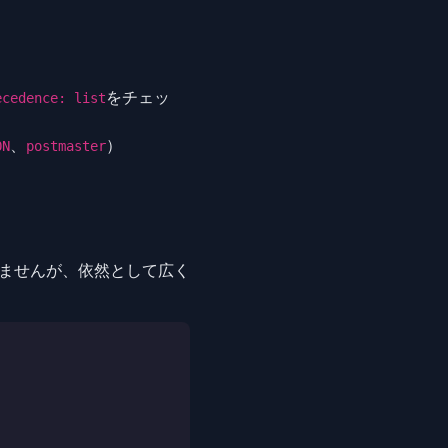
をチェッ
ecedence: list
、
）
ON
postmaster
いませんが、依然として広く