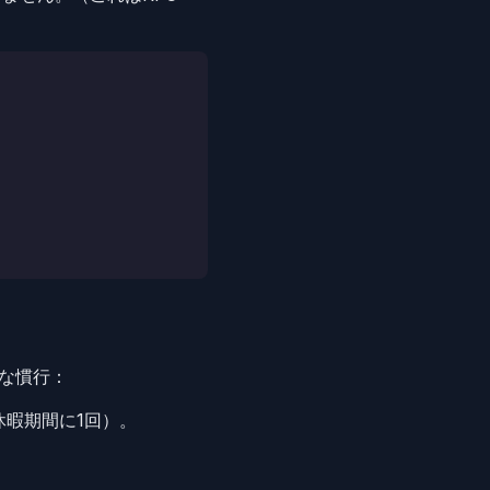
的な慣行：
休暇期間に1回）。