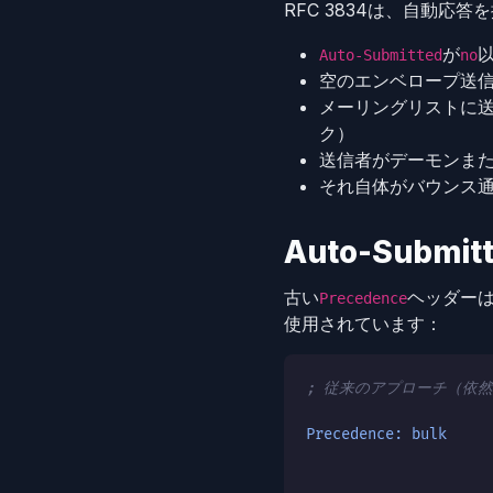
RFC 3834は、自動
が
Auto-Submitted
no
空のエンベロープ送
メーリングリストに
ク）
送信者がデーモンま
それ自体がバウンス通
Auto-Submit
古い
ヘッダーは
Precedence
使用されています：
; 従来のアプローチ（依
Precedence: bulk