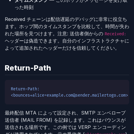
タイムスタンプ
— このホップがメッセージを受け取
った時刻
Received チェーンは配信遅延のデバッグに非常に役立ち
ます。ホップ間のタイムスタンプを比較して、時間が失わ
れた場所を見つけます。注意: 送信者側からの
Received:
ヘッダーは偽造できます。自分のインフラストラクチャに
よって追加されたヘッダーだけを信頼してください。
Return-Path
Return-Path:
<bounces+alice=example.com@sender.mailertogo.com>
最終配信 MTA によって設定され、SMTP エンベロープ
送信者 (MAIL FROM) を記録します。これはバウンスが
送信される場所です。この例では VERP エンコーディン