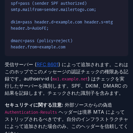
spf=pass (sender SPF authorized)
smtp.mailfrom=sender.mailertogo.com;
dkim=pass header.d=example.com header.s=mtg
header.b=AuUoFE;
dmarc=pass (policy=reject)
header.from=example.com
受信サーバー (
RFC 8601
) によって追加されます。これは
このホップでこのメッセージの認証チェックの権限ある記
録です。authserv-id (
) はチェックを実
mx1.example.net
行したサーバーを識別します。SPF、DKIM、DMARC の
結果を記録します。チェックされた識別子を含みます。
セキュリティに関する注意:
外部ソースからの偽造
ヘッダーは境界 MTA によって
Authentication-Results
ストリップされるべきです。自分のインフラストラクチャ
によって追加された場合のみ、このヘッダーを信頼してく