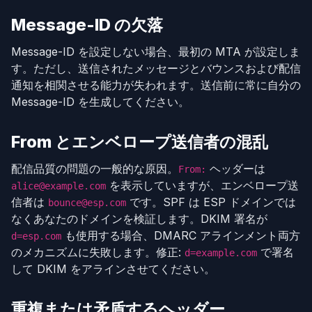
Message-ID の欠落
Message-ID を設定しない場合、最初の MTA が設定しま
す。ただし、送信されたメッセージとバウンスおよび配信
通知を相関させる能力が失われます。送信前に常に自分の
Message-ID を生成してください。
From とエンベロープ送信者の混乱
配信品質の問題の一般的な原因。
ヘッダーは
From:
を表示していますが、エンベロープ送
alice@example.com
信者は
です。SPF は ESP ドメインでは
bounce@esp.com
なくあなたのドメインを検証します。DKIM 署名が
も使用する場合、DMARC アラインメント両方
d=esp.com
のメカニズムに失敗します。修正:
で署名
d=example.com
して DKIM をアラインさせてください。
重複または矛盾するヘッダー