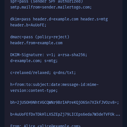
spf=pass (sender SPF authorized)
smtp.mailfrom=sender.mailertogo.com;
dkim=pass header.d=example.com header.s=mtg
header.b=AuUoFE;
dmarc=pass (policy=reject)
header.from=example.com
DKIM-Signature: v=1; a=rsa-sha256;
d=example.com; s=mtg;
c=relaxed/relaxed; q=dns/txt;
h=from:to:subject:date:message-id:mime-
version:content-type;
bh=2jUSOH9NhtVGCQWNr9BrIAPreKQjO6Sn7XIkfJVOzv8=;
b=AuUoFEfDxTDkHlLXSZEpZj79LICEps6eda7W3deTVFOk...
From: Alice <alice@example.com>