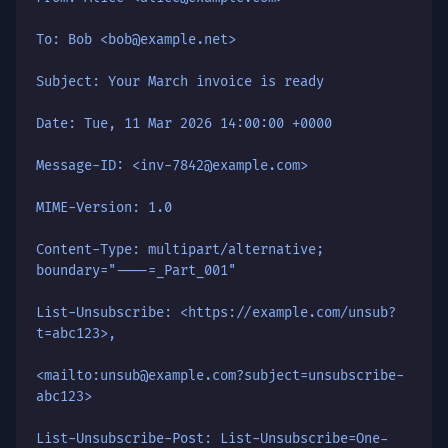
To: Bob <bob@example.net>
Subject: Your March invoice is ready
Date: Tue, 11 Mar 2026 14:00:00 +0000
Message-ID: <inv-7842@example.com>
MIME-Version: 1.0
Content-Type: multipart/alternative;
boundary="----=_Part_001"
List-Unsubscribe: <https://example.com/unsub?
t=abc123>,
<mailto:unsub@example.com?subject=unsubscribe-
abc123>
List-Unsubscribe-Post: List-Unsubscribe=One-