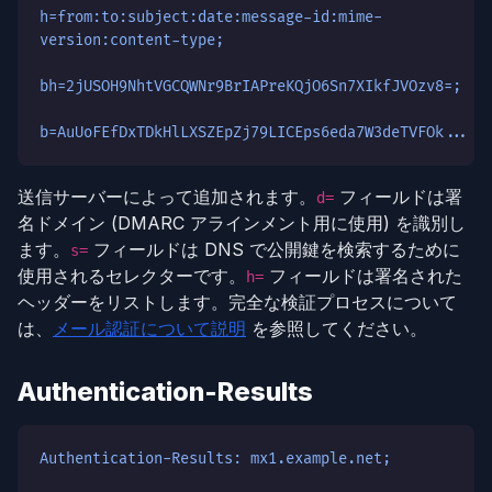
h=from:to:subject:date:message-id:mime-
version:content-type;
bh=2jUSOH9NhtVGCQWNr9BrIAPreKQjO6Sn7XIkfJVOzv8=;
b=AuUoFEfDxTDkHlLXSZEpZj79LICEps6eda7W3deTVFOk...
送信サーバーによって追加されます。
フィールドは署
d=
名ドメイン (DMARC アラインメント用に使用) を識別し
ます。
フィールドは DNS で公開鍵を検索するために
s=
使用されるセレクターです。
フィールドは署名された
h=
ヘッダーをリストします。完全な検証プロセスについて
は、
メール認証について説明
を参照してください。
Authentication-Results
Authentication-Results: mx1.example.net;