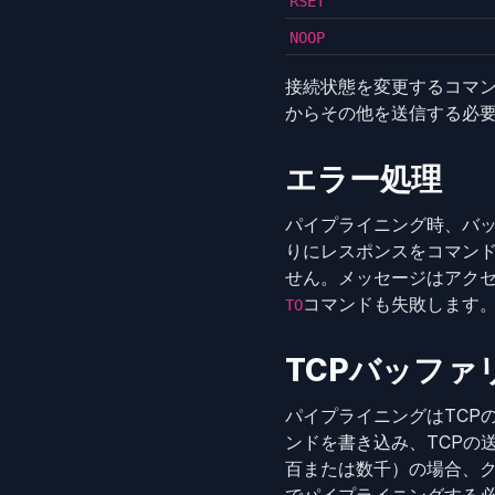
RSET
NOOP
接続状態を変更するコマ
からその他を送信する必
エラー処理
パイプライニング時、バ
りにレスポンスをコマン
せん。メッセージはアク
コマンドも失敗します
TO
TCPバッファ
パイプライニングはTCP
ンドを書き込み、TCPの
百または数千）の場合、ク