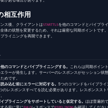
必要がある場合があります。
との相互作用
ポンス後、クライアントは
を他のコマンドとパイプラ
STARTTLS
続全体の状態を変更するため、それは厳密な同期ポイントです。
イプライニングを再開できます。
ス
を他のコマンドとパイプライニングする。
これらは同期ポイン
ルエラーが発生します。サーバーのレスポンスがセッション状
るためです。
を読み込む前にエラーに対応する。
5つのコマンドをパイプライ
5つのレスポンスすべてを読む必要があります。レスポンススト
す。
パイプライニングをサポートしていると仮定する。
ほぼ普遍的
用する前に常に
レスポンスで
を確認してください
EHLO
PIPELINING