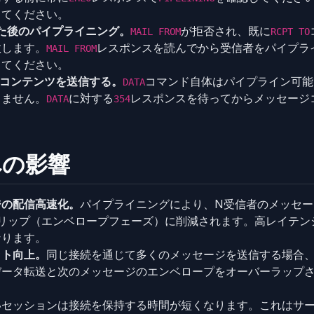
してください。
た後のパイプライニング。
が拒否され、既に
MAIL FROM
RCPT TO
敗します。
レスポンスを読んでから受信者をパイプラ
MAIL FROM
してください。
Aコンテンツを送信する。
コマンド自体はパイプライン可能
DATA
きません。
に対する
レスポンスを待ってからメッセージ
DATA
354
への影響
ジの配信高速化。
パイプライニングにより、N受信者のメッセー
トリップ（エンベロープフェーズ）に削減されます。高レイテン
なります。
ット向上。
同じ接続を通じて多くのメッセージを送信する場合
データ転送と次のメッセージのエンベロープをオーバーラップ
いセッションは接続を保持する時間が短くなります。これはサ