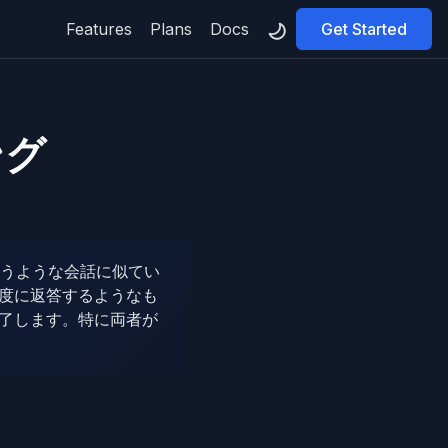
Features
Plans
Docs
Get Started
ング
いうような会話に似てい
度に返答するようなも
了します。特に両者が