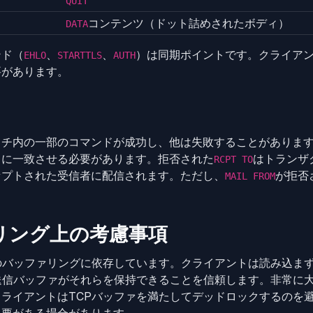
QUIT
コンテンツ（ドット詰めされたボディ）
DATA
ンド（
、
、
）は同期ポイントです。クライア
EHLO
STARTTLS
AUTH
要があります。
ッチ内の一部のコマンドが成功し、他は失敗することがありま
ドに一致させる必要があります。拒否された
はトランザ
RCPT TO
セプトされた受信者に配信されます。ただし、
が拒否
MAIL FROM
。
リング上の考慮事項
のバッファリングに依存しています。クライアントは読み込ま
送信バッファがそれらを保持できることを信頼します。非常に
ライアントはTCPバッファを満たしてデッドロックするのを