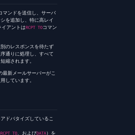
コマンドを送信し、サーバ
ンシを追加し、特に高レイ
ライアントは
コマン
RCPT TO
個別のレスポンスを待たず
順序通りに処理し、すべて
に短縮されます。
の最新メールサーバーがこ
使用しています。
をアドバタイズしているこ
の
、および
）を
RCPT TO
DATA