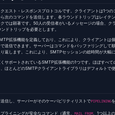
リクエスト・レスポンスプロトコルです。クライアントは1つの
から次のコマンドを送信します。各ラウンドトリップはレイテ
クでは顕著です。50人の受信者がいるメッセージの場合、ク
ウンドトリップを必要とします。
MTP拡張機能を定義しており、これにより、クライアントは
チで送信できます。サーバーはコマンドをバッファリングして
り返します。これにより、SMTPセッションの総時間が大幅
くサポートされているSMTP拡張機能の1つです。ほぼすべて
、ほとんどのSMTPクライアントライブラリはデフォルトで
を送信し、サーバーがそのケーパビリティリストで
PIPELINING
イプライニングが安全なコマンド（通常、
、1つ以上
MAIL FROM