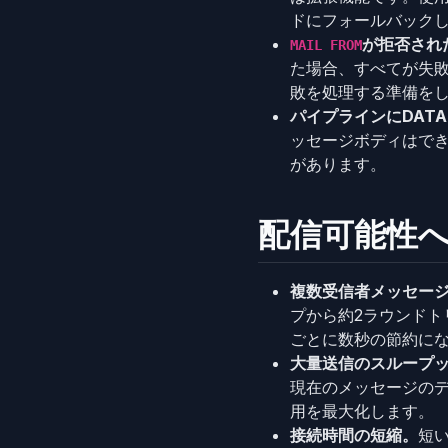
ドにフォールバック
が拒否され
MAIL FROM
た場合、すべてが失
敗を処理する準備を
パイプラインにDAT
ッセージボディはで
があります。
配信可能性
複数受信者メッセー
プから約2ラウンド
ごとに数秒の節約に
大量送信のスループ
現在のメッセージの
用を最大化します。
接続時間の短縮。
短