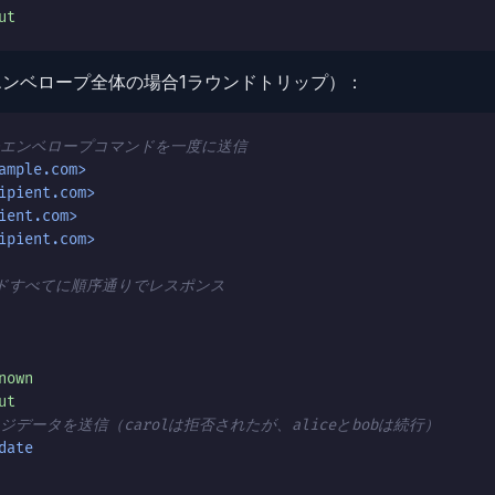
ut
ンベロープ全体の場合1ラウンドトリップ）：
のエンベロープコマンドを一度に送信
ample.com>
ipient.com>
ient.com>
ipient.com>
ンドすべてに順序通りでレスポンス
nown
ut
データを送信（carolは拒否されたが、aliceとbobは続行）
date
.