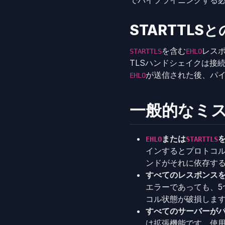
でパイプライニングする
STARTTLS
を含む
レス
STARTTLS
EHLO
TLSハンドシェイクは接
が送信された後、パ
EHLO
一般的なミ
または
EHLO
STARTTLS
インするとプロトコ
ンドがそれに依存す
すべてのレスポンス
エラーであっても、
コル状態が破損しま
すべてのサーバーが
は拡張機能です。使