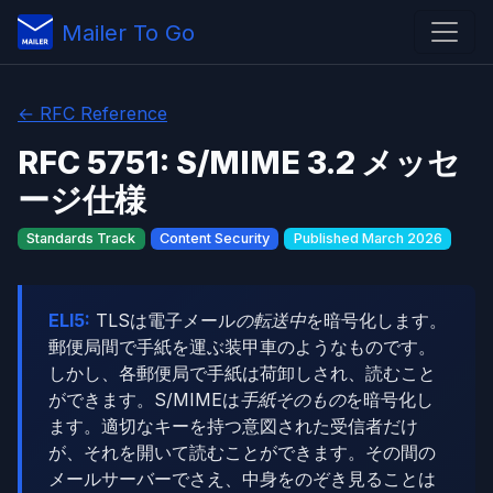
Mailer To Go
← RFC Reference
RFC 5751: S/MIME 3.2 メッセ
ージ仕様
Standards Track
Content Security
Published March 2026
ELI5:
TLSは電子メール
の転送中
を暗号化します。
郵便局間で手紙を運ぶ装甲車のようなものです。
しかし、各郵便局で手紙は荷卸しされ、読むこと
ができます。S/MIMEは
手紙そのもの
を暗号化し
ます。適切なキーを持つ意図された受信者だけ
が、それを開いて読むことができます。その間の
メールサーバーでさえ、中身をのぞき見ることは