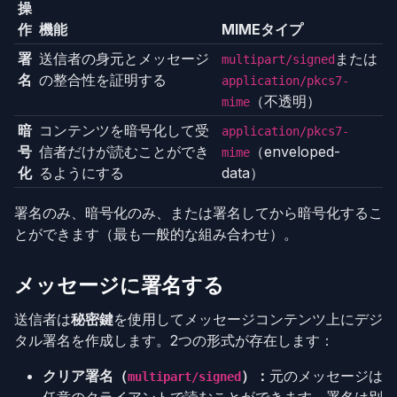
操
作
機能
MIMEタイプ
署
送信者の身元とメッセージ
または
multipart/signed
名
の整合性を証明する
application/pkcs7-
（不透明）
mime
暗
コンテンツを暗号化して受
application/pkcs7-
号
信者だけが読むことができ
（enveloped-
mime
化
るようにする
data）
署名のみ、暗号化のみ、または署名してから暗号化するこ
とができます（最も一般的な組み合わせ）。
メッセージに署名する
送信者は
秘密鍵
を使用してメッセージコンテンツ上にデジ
タル署名を作成します。2つの形式が存在します：
クリア署名（
）：
元のメッセージは
multipart/signed