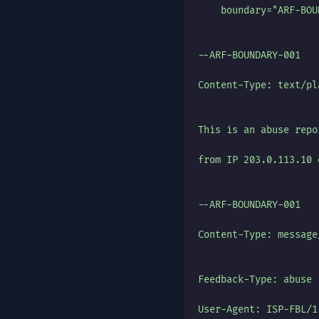
    boundary="ARF-BOU
--ARF-BOUNDARY-001
Content-Type: text/pl
This is an abuse repo
from IP 203.0.113.10 
--ARF-BOUNDARY-001
Content-Type: message
Feedback-Type: abuse
User-Agent: ISP-FBL/1