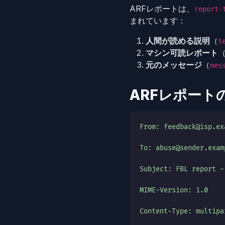
ARFレポートは、
report-
まれています：
人間が読める説明
（
t
マシン可読レポート
元のメッセージ
（
mes
ARFレポート
From: feedback@isp.ex
To: abuse@sender.exam
Subject: FBL report -
MIME-Version: 1.0
Content-Type: multipa