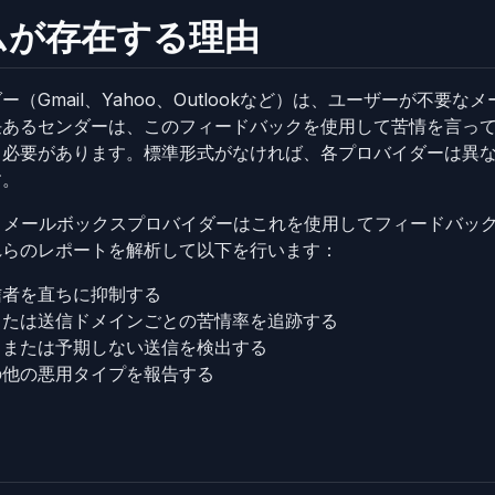
ムが存在する理由
（Gmail、Yahoo、Outlookなど）は、ユーザーが不要
任あるセンダーは、このフィードバックを使用して苦情を言っ
る必要があります。標準形式がなければ、各プロバイダーは異
す。
。メールボックスプロバイダーはこれを使用してフィードバック
れらのレポートを解析して以下を行います：
信者を直ちに抑制する
または送信ドメインごとの苦情率を追跡する
トまたは予期しない送信を検出する
の他の悪用タイプを報告する