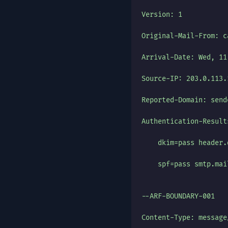
Version: 1
Original-Mail-From: c
Arrival-Date: Wed, 11
Source-IP: 203.0.113.
Reported-Domain: send
Authentication-Result
    dkim=pass header.
    spf=pass smtp.mai
--ARF-BOUNDARY-001
Content-Type: message