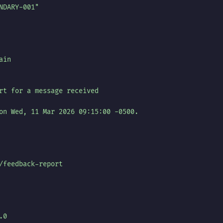
NDARY-001"
ain
rt for a message received
on Wed, 11 Mar 2026 09:15:00 -0500.
/feedback-report
.0