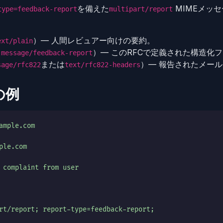
を備えた
MIMEメッ
type=feedback-report
multipart/report
）— 人間レビュアー向けの要約。
ext/plain
（
）— このRFCで定義された構造化
message/feedback-report
または
）— 報告されたメール
sage/rfc822
text/rfc822-headers
の例
ample.com
ple.com
 complaint from user
rt/report; report-type=feedback-report;