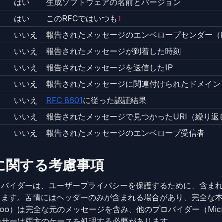
はい
生成ソフトウェアの名前とバージョン
はい
このRFCではいつも
1
いいえ
報告されたメッセージのエンベロープセンダー（MA
いいえ
報告されたメッセージが到着した時刻
いいえ
報告されたメッセージを送信したIP
いいえ
報告されたメッセージに関連付けられたドメイン
いいえ
RFC 8601
に従った認証結果
いいえ
報告されたメッセージで見つかったURI（繰り返
いいえ
報告されたメッセージのエンベロープ受信者
に関する考慮事項
ロバイダーは、ユーザープライバシーを保護するために、含ま
します。苦情にはヘッダーのみが含まれる場合があり、完全な
oo）は完全な元のメッセージを含み、他のプロバイダー（Micr
ーサーは両方のケースを処理する必要があります。