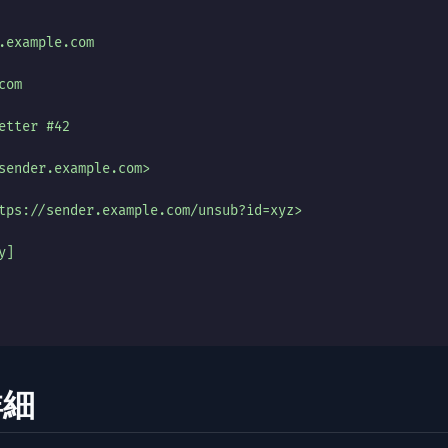
.example.com
com
etter #42
sender.example.com>
tps://sender.example.com/unsub?id=xyz>
y]
詳細