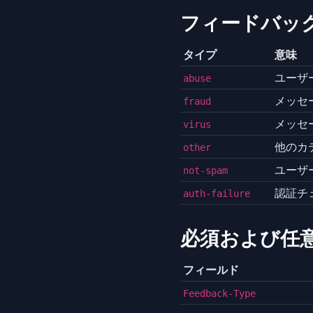
フィードバッ
タイプ
意味
ユーザ
abuse
メッセ
fraud
メッセ
virus
他のカ
other
ユーザ
not-spam
認証チ
auth-failure
必須および任
フィールド
Feedback-Type