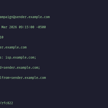
ampaign@sender.example.com
 Mar 2026 09:15:00 -0500
10
er.example.com
s: isp.example.com;
d=sender.example.com;
lfrom=sender.example.com
/rfc822