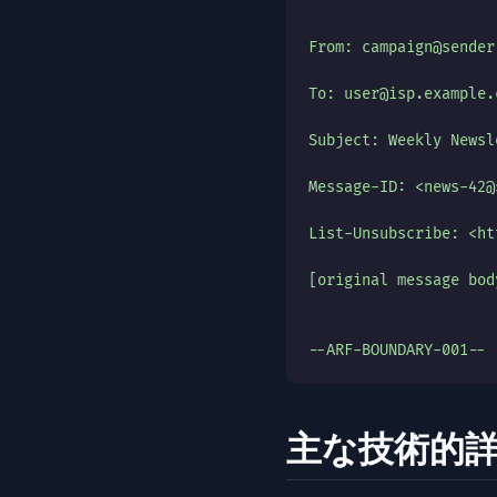
From: campaign@sender
To: user@isp.example.
Subject: Weekly Newsl
Message-ID: <news-42@
List-Unsubscribe: <ht
[original message bod
--ARF-BOUNDARY-001--
主な技術的