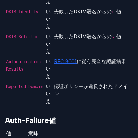
え
い
失敗したDKIM署名からの
値
DKIM-Identity
i=
い
え
い
失敗したDKIM署名からの
値
DKIM-Selector
s=
い
え
い
RFC 8601
に従う完全な認証結果
Authentication-
い
Results
え
い
認証ポリシーが違反されたドメイ
Reported-Domain
い
ン
え
Auth-Failure値
値
意味