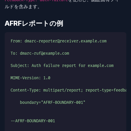
ルドを含みます。
AFRFレポートの例
From: dmarc-reporter@receiver.example.com
To: dmarc-ruf@example.com
Subject: Auth failure report for example.com
MIME-Version: 1.0
Content-Type: multipart/report; report-type=feedbac
    boundary="AFRF-BOUNDARY-001"
--AFRF-BOUNDARY-001