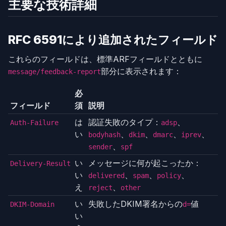
主要な技術詳細
RFC 6591により追加されたフィールド
これらのフィールドは、標準ARFフィールドとともに
部分に表示されます：
message/feedback-report
必
フィールド
須
説明
は
認証失敗のタイプ：
、
Auth-Failure
adsp
い
、
、
、
、
bodyhash
dkim
dmarc
iprev
、
sender
spf
い
メッセージに何が起こったか：
Delivery-Result
い
、
、
、
delivered
spam
policy
え
、
reject
other
い
失敗したDKIM署名からの
値
DKIM-Domain
d=
い