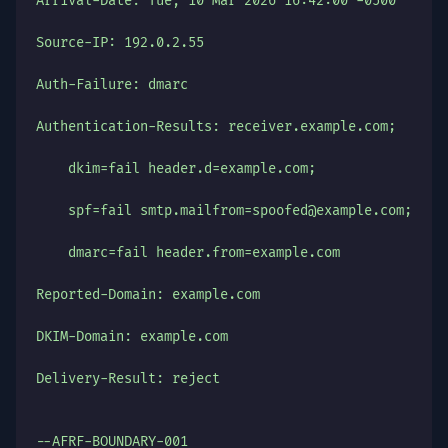
Arrival-Date: Tue, 10 Mar 2026 16:42:00 -0500
Source-IP: 192.0.2.55
Auth-Failure: dmarc
Authentication-Results: receiver.example.com;
    dkim=fail header.d=example.com;
    spf=fail smtp.mailfrom=spoofed@example.com;
    dmarc=fail header.from=example.com
Reported-Domain: example.com
DKIM-Domain: example.com
Delivery-Result: reject
--AFRF-BOUNDARY-001