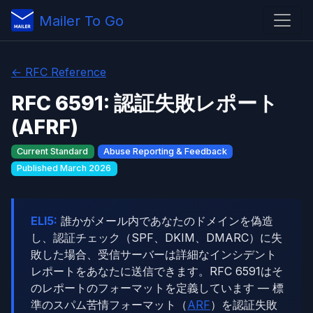
Mailer To Go
← RFC Reference
RFC 6591: 認証失敗レポート
(AFRF)
Current Standard
Abuse Reporting & Feedback
Published March 2026
ELI5:
誰かがメール内であなたのドメインを偽造
し、認証チェック（SPF、DKIM、DMARC）に失
敗した場合、受信サーバーは詳細なインシデント
レポートをあなたに送信できます。RFC 6591はそ
のレポートのフォーマットを定義しています — 標
準のスパム苦情フォーマット（
ARF
）を認証失敗