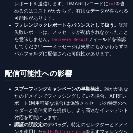
レポートを送信します。DMARCレコードに
を含
ruf
めるのはコストがかからず、有用なデータが得られる
可能性があります。
フォレンジックレポートをバウンスとして扱う。
認証
失敗レポートは、メッセージが配信されなかったこと
を意味しません。
フィールドを確認
Delivery-Result
してください——メッセージは失敗にもかかわらずス
パムフォルダに配信された可能性があります。
配信可能性への影響
スプーフィングキャンペーンの早期検出。
誰かがあな
たのドメインでフィッシングしている場合、AFRFレ
ポート(利用可能な場合)は偽造メッセージの特定のヘ
ッダーと送信元IPを提供し、より高速なインシデント
対応を可能にします。
認証の誤設定のデバッグ。
特定のセレクターとドメイ
ンを使用した
を示すフォレンジッ
Auth-Failure: dkim