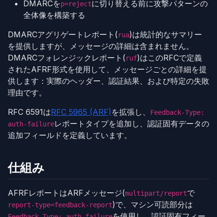
DMARCを
に切り替える前に攻撃パターンの
p=reject
全体像を構築する
DMARCアグリゲートレポート(
)は統計的なサマリー
rua
を提供しますが、メッセージの詳細は含まれません。
DMARCフォレンジックレポート(
)はこのRFCで定義
ruf
されたAFRF形式を使用して、メッセージごとの詳細を提
供します：実際のヘッダー、認証結果、および特定の失敗
理由です。
RFC 6591は
RFC 5965 (ARF)
を拡張し、
Feedback-Type:
レポートタイプを追加し、認証固有データの
auth-failure
追加フィールドを定義しています。
仕組み
AFRFレポートはARFメッセージ(
で
multipart/report
)で、マシン可読部分は
report-type=feedback-report
を使用し、認証固有フィー
Feedback-Type: auth-failure