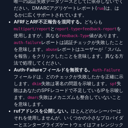
唯一の認証失敗データソースとしてに依存しないでく
ださい。DMARCアグリゲートレポート(
)は、は
rua
るかに広くサポートされています。
AFRFとARF不正報告を混同する。
どちらも
と
を
multipart/report
report-type=feedback-report
使用しますが、異なる
値があります。
Feedback-Type
レポートは認証チェックが失敗したこと
auth-failure
を意味します。
レポートはユーザーが「スパム
abuse
を報告」をクリックしたことを意味します。異なる方
法で処理してください。
Auth-Failureフィールドを無視する。
Auth-Failure
フィールドは、どのチェックが失敗したかを正確に示
します。
失敗は署名の問題を示唆します。
失
dkim
spf
敗はあなたのSPFレコードで不足しているIPを示唆し
ます。
失敗はメカニズムも整合していないこと
dmarc
を意味します。
rufアドレスを公開しない。
ほとんどのレシーバーは
それを使用しませんが、いくつかの小さなプロバイダ
ーとエンタープライズゲートウェイはフォレンジック