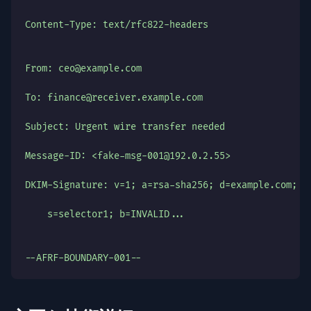
Content-Type: text/rfc822-headers
From: ceo@example.com
To: finance@receiver.example.com
Subject: Urgent wire transfer needed
Message-ID: <fake-msg-001@192.0.2.55>
DKIM-Signature: v=1; a=rsa-sha256; d=example.com;
    s=selector1; b=INVALID...
--AFRF-BOUNDARY-001--