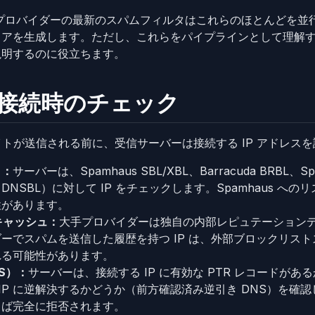
ok などのプロバイダーの最新のスパムフィルタはこれらのほとんど
コアを生成します。ただし、これらをパイプラインとして理解
説明するのに役立ちます。
：接続時のチェック
バイトが送信される前に、受信サーバーは接続する IP アドレス
リ：
サーバーは、Spamhaus SBL/XBL、Barracuda BRBL、S
NSBL）に対して IP をチェックします。Spamhaus への
性があります。
キャッシュ：
大手プロバイダーは独自の内部レピュテーション
ーでスパムを送信した履歴を持つ IP は、外部ブロックリス
れる可能性があります。
NS）：
サーバーは、接続する IP に有効な PTR レコードが
 IP に逆解決するかどうか（前方確認済み逆引き DNS）を確認し
しば完全に拒否されます。