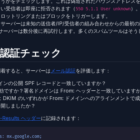
どうかをチェックします。これは偽造されたバウンスアドレス
ない受信者は即座に拒否されます（
）
550 5.1.1 User unknown
スロットリングまたはブロックをトリガーします。
：
サーバーは未知の送信者/IP/受信者の組み合わせからの最初
サーバーは数分後に再試行します。多くのスパムツールはそう
：認証チェック
到着すると、サーバーは
メール認証
を評価します：
メインの公開 SPF レコードと一致していますか？
効ですか？署名ドメインは From: ヘッダーと一致しています
たは DKIM のいずれかが From: ドメインへのアラインメント
公開しましたか？
on-Results ヘッダー
に記録されます：
s: mx.google.com;