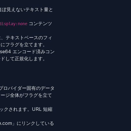
ほぼ見えないテキスト量と
コンテンツ
display:none
は、テキストベースのフィ
ンにフラグを立てます。
ase64 エンコード済みコン
ードして正規化します。
、およびプロバイダー固有のデータ
セージ全体がフラグを立て
チェックされます。URL 短縮
ple.com」にリンクしている