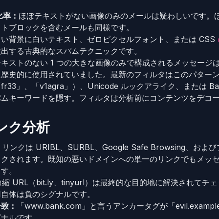
比率：
ほぼテキストがない画像のみのメールは疑わしいです。
ストブロックを含むメールも同様です。
白い背景に白いテキスト、ゼロピクセルフォント、または CSS
検出する古典的なスパムテクニックです。
テキストのない 1 つの大きな画像のみで構成されるメッセージ
に歴史的に使用されていました。最新のフィルタはこのパター
r33」、「v1agra」）、Unicode ルックアライク、または B
パムキーワードを隠す。フィルタは分析前にコンテンツをデコ
リンク分析
：
リンクは URIBL、SURBL、Google Safe Browsing
ックされます。既知の悪いドメインへの単一のリンクでもメッ
ます。
短縮 URL（bit.ly、tinyurl）は最終的な目的地に解決されて
用自体は負のシグナルです。
一致：
「www.bank.com」と言うアンカータグが「evil.exam
グナルです。