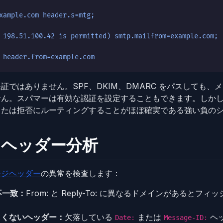
xample.com header.s=mtg;
 198.51.100.42 is permitted) smtp.mailfrom=example.com;
 header.from=example.com
証ではありません。SPF、DKIM、DMARC をパスしても、
せん。スパマーは有効な認証を設定することもできます。しか
または拒否にルーティングすることがほぼ確実である強い負の
：ヘッダー分析
ージヘッダー
の異常を検査します：
 の不一致：
From: と Reply-To: に異なるドメインがあると
しくないヘッダー：
欠落している
または
ヘ
Date:
Message-ID: