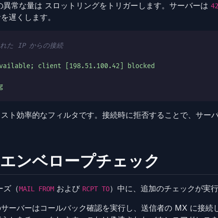
らの異常な量は スロットリングをトリガーします。サーバーは
4
者を遅くします。
れた IP からの接続
vailable; client [198.51.100.42] blocked
g
コスト効率的なフィルタです。接続時に拒否することで、サー
：エンベロープチェック
ーズ（
および
）中に、追加のチェックが実
MAIL FROM
RCPT TO
サーバーはコールバック確認を実行し、送信者の MX に接続して 