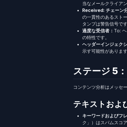
当なメールクライア
Received: チェー
の一貫性のあるストーリ
タンプは警告信号で
過度な受信者：
To:
の特性です。
ヘッダーインジェク
示す可能性がありま
ステージ 5
コンテンツ分析はメッセー
テキストおよび 
キーワードおよびフ
ク」）はスパムスコア