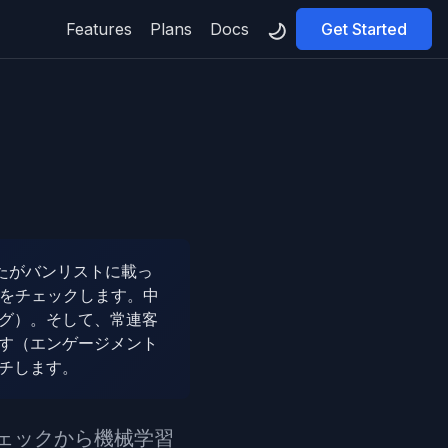
Features
Plans
Docs
Get Started
たがバンリストに載っ
）をチェックします。中
グ）。そして、常連客
す（エンゲージメント
チします。
ェックから機械学習