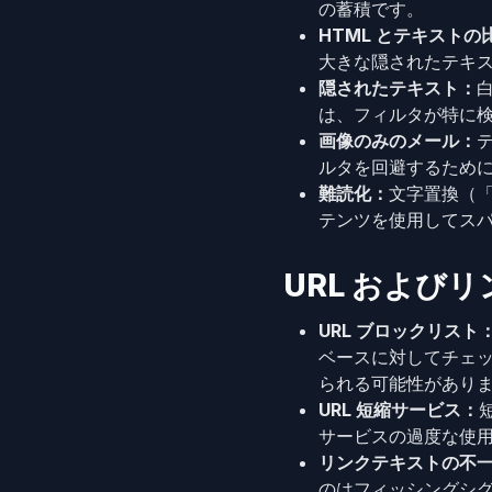
の蓄積です。
HTML とテキストの
大きな隠されたテキ
隠されたテキスト：
は、フィルタが特に
画像のみのメール：
ルタを回避するため
難読化：
文字置換（「f
テンツを使用してス
URL および
URL ブロックリスト
ベースに対してチェ
られる可能性があり
URL 短縮サービス：
サービスの過度な使
リンクテキストの不
のはフィッシングシ