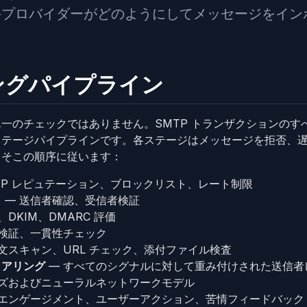
大手プロバイダーがどのようにしてメッセージをイン
ングパイプライン
一のチェックではありません。SMTP トランザクションのす
ステージパイプラインです。各ステージはメッセージを拒否、
よそこの順序に従います：
IP レピュテーション、ブロックリスト、レート制限
ク
— 送信者確認、受信者検証
、DKIM、DMARC 評価
造検証、一貫性チェック
文スキャン、URL チェック、添付ファイル検査
コアリング
— すべてのシグナルに対して重み付けされた送信者
イズおよびニューラルネットワークモデル
 エンゲージメント、ユーザーアクション、苦情フィードバック