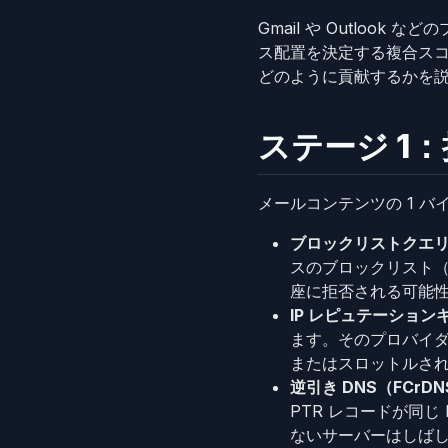
Gmail や Outlo
ス配置を決定する複合ス
どのように貢献するかを
ステージ 1
メールコンテンツの 1 
ブロックリストクエ
スのブロックリスト（D
座に拒否される可能
IP レピュテーション
ます。そのプロバイダ
またはスロットルさ
逆引き DNS（FCrD
PTR レコードが同じ
ないサーバーはしば