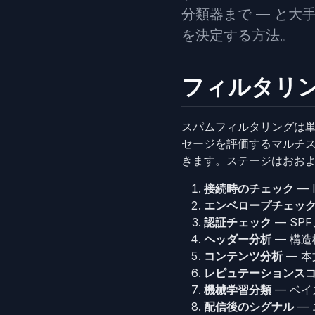
分類器まで — と
を決定する方法。
フィルタリ
スパムフィルタリングは単
セージを評価するマルチ
きます。ステージはおお
接続時のチェック
— 
エンベロープチェッ
認証チェック
— SPF
ヘッダー分析
— 構
コンテンツ分析
— 本
レピュテーションス
機械学習分類
— ベ
配信後のシグナル
—