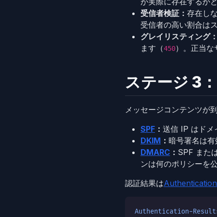
が実際に存在するか
受信者検証：
存在し
受信者の高い割合は
グレイリスティング
ます（
）。正当な
450
ステージ 3
メッセージコンテンツが
SPF
：
送信 IP はド
DKIM
：
暗号署名は有
DMARC
：
SPF ま
ンは何のポリシーを
認証結果は
Authenticati
Authentication-Result